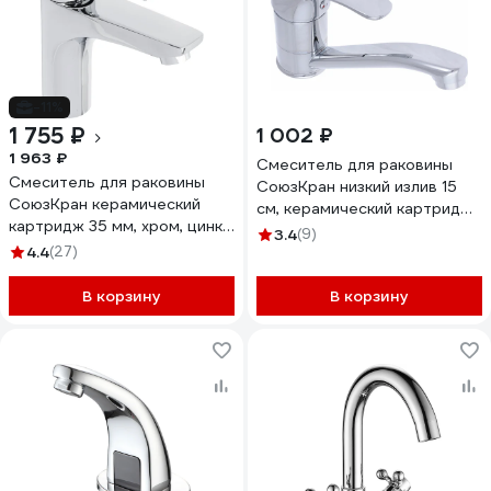
-11%
1 755 ₽
1 002 ₽
1 963 ₽
Смеситель для раковины
Смеситель для раковины
СоюзКран низкий излив 15
СоюзКран керамический
см, керамический картридж
картридж 35 мм, хром, цинк
40 мм., хром, цинк SK02-I120
3.4
(9)
SK02-M105 567-081
4.4
(27)
566-087
В корзину
В корзину