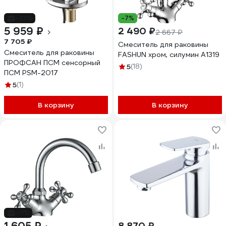
-23%
-7%
5 959 ₽
2 490 ₽
2 667 ₽
7 705 ₽
Смеситель для раковины
Смеситель для раковины
FASHUN хром, силумин A1319
ПРОФСАН ПСМ сенсорный
5
(18)
ПСМ PSM-2017
5
(1)
В корзину
В корзину
-11%
8 870 ₽