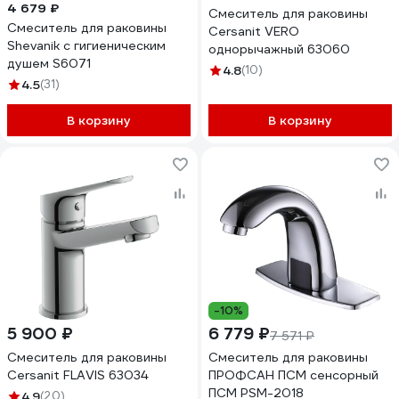
4 679 ₽
Смеситель для раковины
Смеситель для раковины
Cersanit VERO
Shevanik с гигиеническим
однорычажный 63060
душем S6071
4.8
(10)
4.5
(31)
В корзину
В корзину
-10%
5 900 ₽
6 779 ₽
7 571 ₽
Смеситель для раковины
Смеситель для раковины
Cersanit FLAVIS 63034
ПРОФСАН ПСМ сенсорный
ПСМ PSM-2018
4.9
(20)