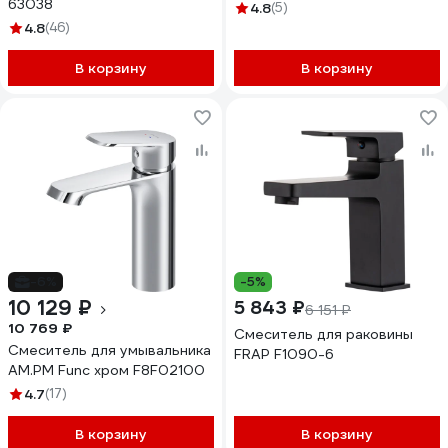
63038
4.8
(5)
4.8
(46)
В корзину
В корзину
-6%
-5%
10 129 ₽
5 843 ₽
6 151 ₽
10 769 ₽
Смеситель для раковины
Смеситель для умывальника
FRAP F1090-6
AM.PM Func хром F8F02100
4.7
(17)
В корзину
В корзину