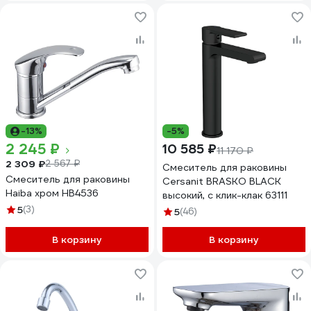
-13%
-5%
2 245 ₽
10 585 ₽
11 170 ₽
2 309 ₽
2 567 ₽
Смеситель для раковины
Смеситель для раковины
Cersanit BRASKO BLACK
Haiba хром HB4536
высокий, с клик-клак 63111
5
(3)
5
(46)
В корзину
В корзину