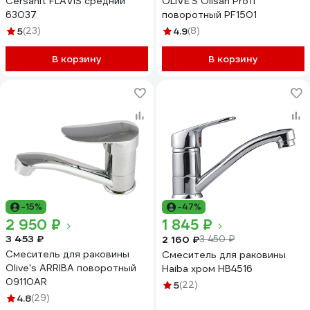
Cersanit FLAVIS средний
OLIVE'S Olisan Profi
63037
поворотный PF1501
5
(23)
4.9
(8)
В корзину
В корзину
-15%
-47%
2 950 ₽
1 845 ₽
3 453 ₽
2 160 ₽
3 450 ₽
Смеситель для раковины
Смеситель для раковины
Olive's ARRIBA поворотный
Haiba хром HB4516
09110AR
5
(22)
4.8
(29)