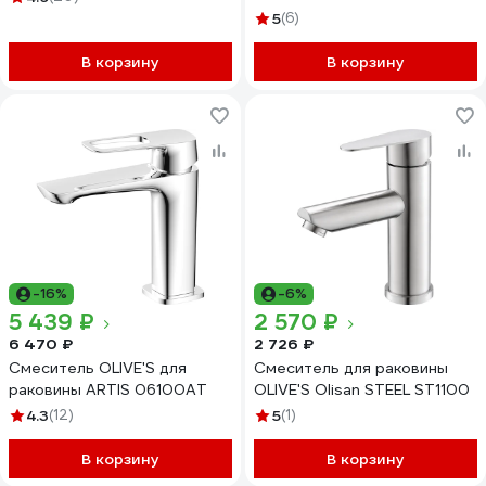
5
(6)
В корзину
В корзину
-16%
-6%
5 439 ₽
2 570 ₽
6 470 ₽
2 726 ₽
Смеситель OLIVE'S для
Смеситель для раковины
раковины ARTIS 06100AT
OLIVE'S Olisan STEEL ST1100
4.3
(12)
5
(1)
В корзину
В корзину