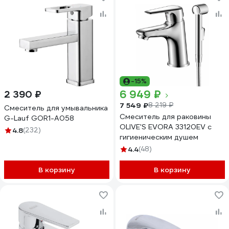
-15%
6 949 ₽
2 390 ₽
7 549 ₽
8 219 ₽
Смеситель для умывальника
Смеситель для раковины
G-Lauf GOR1-A058
OLIVE'S EVORA 33120EV с
4.8
(232)
гигиеническим душем
4.4
(48)
В корзину
В корзину