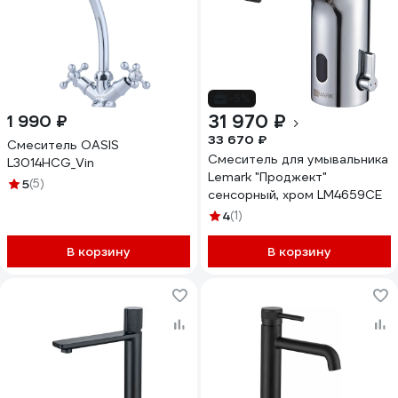
-5%
31 970 ₽
1 990 ₽
33 670 ₽
Смеситель OASIS
Смеситель для умывальника
L3014HCG_Vin
Lemark "Проджект"
5
(5)
сенсорный, хром LM4659CE
4
(1)
В корзину
В корзину