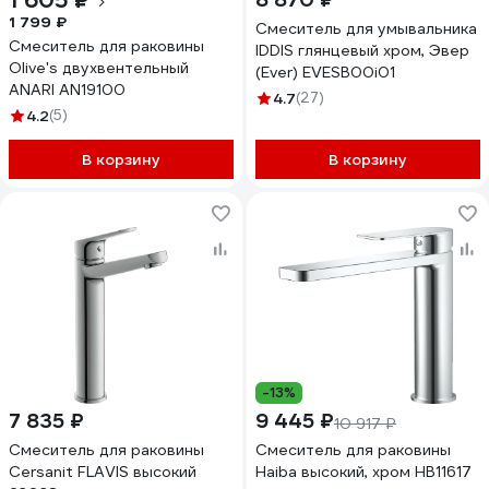
1 605 ₽
1 799 ₽
Смеситель для умывальника
Смеситель для раковины
IDDIS глянцевый хром, Эвер
Olive's двухвентельный
(Ever) EVESB00i01
ANARI AN19100
4.7
(27)
4.2
(5)
В корзину
В корзину
-13%
7 835 ₽
9 445 ₽
10 917 ₽
Смеситель для раковины
Смеситель для раковины
Cersanit FLAVIS высокий
Haiba высокий, хром HB11617