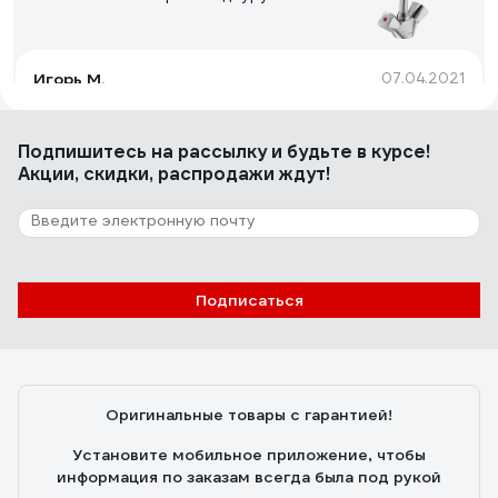
Игорь М.
07.04.2021
Качество
Подпишитесь
на рассылку
и будьте в курсе!
Акции, скидки, распродажи ждут!
2 отзыва
Отзыв о RavSlezak Termo
Павел Сивоплясов
14.03.2023
Подписаться
Этот смеситель про комфорт. В первую очередь -
это очень удобно и к этому быстро привыкаешь.
Внешне ни рыба ни мясо, но отвращения не вызывает.
Оригинальные товары с гарантией!
Установите мобильное приложение, чтобы
информация по заказам всегда была под рукой