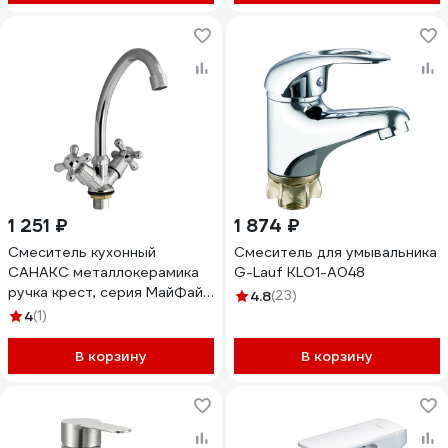
1 251 ₽
1 874 ₽
Смеситель кухонный
Смеситель для умывальника
САНАКС металлокерамика
G-Lauf KLO1-A048
ручка крест, серия МайФайр
4.8
(23)
87305
4
(1)
В корзину
В корзину