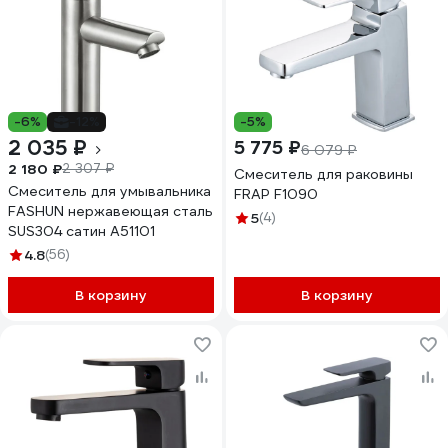
-6%
-12%
-5%
2 035 ₽
5 775 ₽
6 079 ₽
2 180 ₽
2 307 ₽
Смеситель для раковины
Смеситель для умывальника
FRAP F1090
FASHUN нержавеющая сталь
5
(4)
SUS304 сатин A51101
4.8
(56)
В корзину
В корзину