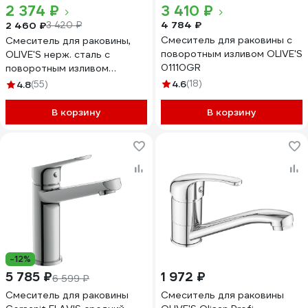
2 374 ₽
3 410 ₽
4 784 ₽
2 460 ₽
3 420 ₽
Смеситель для раковины с
Смеситель для раковины,
поворотным изливом OLIVE'S
OLIVE'S нерж. сталь с
01110GR
поворотным изливом
BALEAR, 13105BL
4.6
(18)
4.8
(55)
В корзину
В корзину
-12%
5 785 ₽
1 972 ₽
6 599 ₽
Смеситель для раковины
Смеситель для раковины