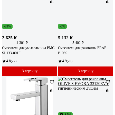
-39%
-5%
2 625 ₽
5 132 ₽
4 301 ₽
5 402 ₽
Смеситель для умывальника РМС
Смеситель для раковины FRAP
SL133-001F
F1089
4.8
(27)
4.9
(20)
В корзину
В корзину
-15%