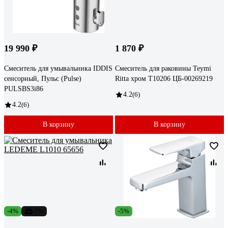
19 990 ₽
1 870 ₽
Смеситель для умывальника IDDIS
Смеситель для раковины Teymi
сенсорный, Пульс (Pulse)
Ritta хром T10206 ЦБ-00269219
PULSBS3i86
4.2
(6)
4.2
(6)
В корзину
В корзину
-4%
-7%
-5%