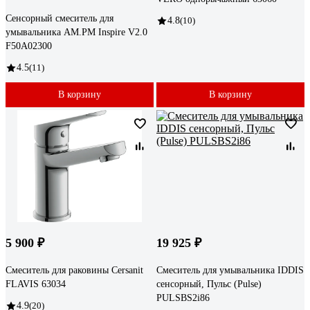
Сенсорный смеситель для
4.8
(10)
умывальника AM.PM Inspire V2.0
F50A02300
4.5
(11)
В корзину
В корзину
5 900 ₽
19 925 ₽
Смеситель для раковины Cersanit
Смеситель для умывальника IDDIS
FLAVIS 63034
сенсорный, Пульс (Pulse)
PULSBS2i86
4.9
(20)