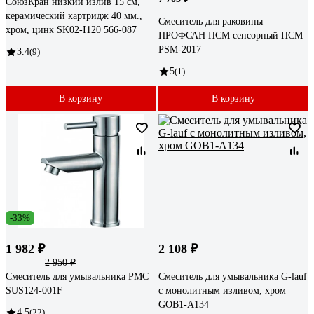
СоюзКран низкий излив 15 см,
керамический картридж 40 мм.,
Смеситель для раковины
хром, цинк SK02-I120 566-087
ПРОФСАН ПСМ сенсорный ПСМ
PSM-2017
3.4
(9)
5
(1)
В корзину
В корзину
-33%
1 982 ₽
2 108 ₽
2 950 ₽
Смеситель для умывальника РМС
Смеситель для умывальника G-lauf
SUS124-001F
с монолитным изливом, хром
GOB1-A134
4.5
(22)