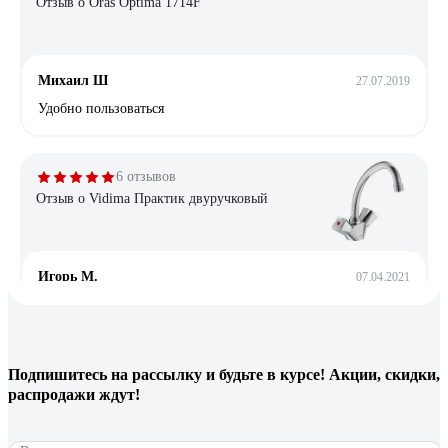
Отзыв о Oras Optima 1714F
Михаил Ш
27.07.2019
Удобно пользоваться
6 отзывов
Отзыв о Vidima Практик двуручковый
Игорь М.
07.04.2021
Качество
2 отзыва
Подпишитесь
на рассылку
и будьте в курсе! Акции, скидки,
распродажи ждут!
Отзыв о RavSlezak Termo