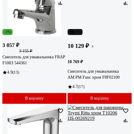
-3%
-6%
3 057 ₽
10 129 ₽
3 155 ₽
Смеситель для умывальника FRAP
10 769 ₽
F1003 544361
Смеситель для умывальника
4.9
(13)
AM.PM Func хром F8F02100
4.7
(17)
В корзину
В корзину