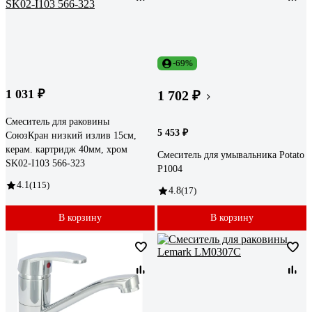
-69%
1 031 ₽
1 702 ₽
Смеситель для раковины
5 453 ₽
СоюзКран низкий излив 15см,
керам. картридж 40мм, хром
Смеситель для умывальника Potato
SK02-I103 566-323
P1004
4.1
(115)
4.8
(17)
В корзину
В корзину