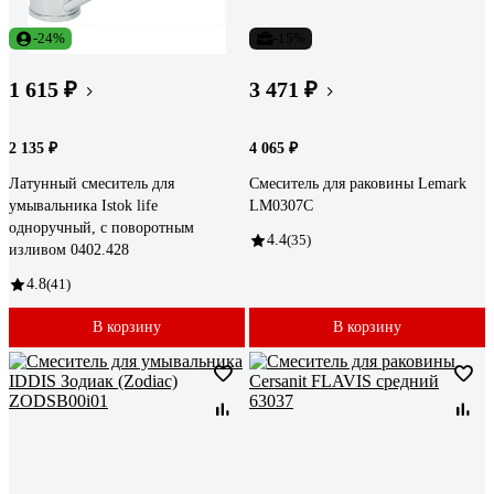
-24%
-15%
1 615 ₽
3 471 ₽
2 135 ₽
4 065 ₽
Латунный смеситель для
Смеситель для раковины Lemark
умывальника Istok life
LM0307C
одноручный, с поворотным
4.4
(35)
изливом 0402.428
4.8
(41)
В корзину
В корзину