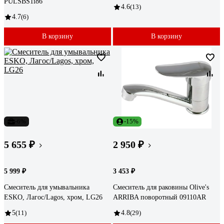
PULSBS1i86
4.6
(13)
4.7
(6)
В корзину
В корзину
-6%
-15%
5 655 ₽
2 950 ₽
5 999 ₽
3 453 ₽
Смеситель для умывальника
Смеситель для раковины Olive's
ESKO, Лагос/Lagos, хром, LG26
ARRIBA поворотный 09110AR
5
(11)
4.8
(29)