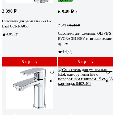
2 390 ₽
6 949 ₽
Смеситель для умывальника G-
7 549 ₽
8 219 ₽
Lauf GOR1-A058
Смеситель для раковины OLIVE'S
4.8
(232)
EVORA 33120EV с гигиеническим
душем
4.4
(48)
В корзину
В корзину