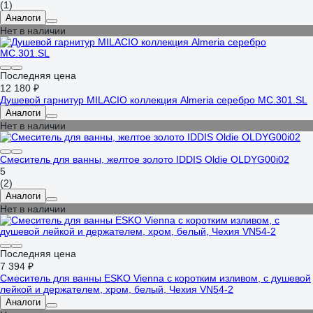
(1)
Аналоги
Нет в наличии
Последняя цена
12 180 ₽
Душевой гарнитур MILACIO коллекция Almeria серебро MC.301.SL
Аналоги
Нет в наличии
Смеситель для ванны, желтое золото IDDIS Oldie OLDYG00i02
5
(2)
Аналоги
Нет в наличии
Последняя цена
7 394 ₽
Смеситель для ванны ESKO Vienna с коротким изливом, с душевой
лейкой и держателем, хром, белый, Чехия VN54-2
Аналоги