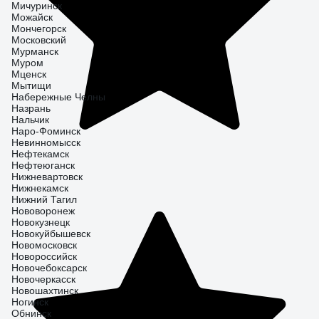
Мичуринск
Можайск
Мончегорск
Московский
Мурманск
Муром
Мценск
Мытищи
Набережные Челны
Назрань
Нальчик
Наро-Фоминск
Невинномысск
Нефтекамск
Нефтеюганск
Нижневартовск
Нижнекамск
Нижний Тагил
Нововоронеж
Новокузнецк
Новокуйбышевск
Новомосковск
Новороссийск
Новочебоксарск
Новочеркасск
Новошахтинск
Ногинск
Обнинск