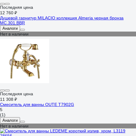
Последняя цена
12 760 ₽
Душевой гарнитур MILACIO коллекция Almeria черная бронза
MC.301.BBR
Аналоги
Нет в наличии
Последняя цена
11 308 ₽
Смеситель для ванны OUTE T7902G
5
(1)
Аналоги
Нет в наличии