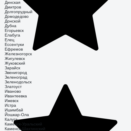
Динская
Дмитров
Долгопрудный
Домодедово
Донской
Дубна
Егорьевск
Елабуга
Елец
Ессентуки
Ефремов
Железногорск
Жигулевск
Жуковский
Зарайск
Звенигород
Зеленоград
Зеленодольск
Златоуст
Иваново
Ивантеевка
Ижевск
Истра
Ишимбай
Йошкар-Ола
Калуга
Каменск-Уральский
Каменск-Шахтинский