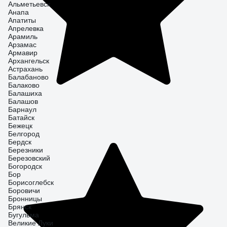
Альметьевск
Анапа
Апатиты
Апрелевка
Арамиль
Арзамас
Армавир
Архангельск
Астрахань
Балабаново
Балаково
Балашиха
Балашов
Барнаул
Батайск
Бежецк
Белгород
Бердск
Березники
Березовский
Богородск
Бор
Борисоглебск
Боровичи
Бронницы
Брянск
Бугульма
Великие Луки