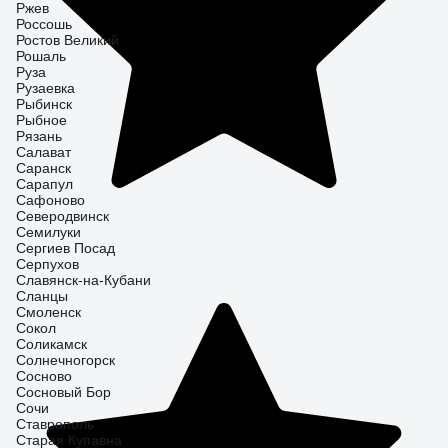
Ржев
Россошь
Ростов Великий
Рошаль
Руза
Рузаевка
Рыбинск
Рыбное
Рязань
Салават
Саранск
Сарапул
Сафоново
Северодвинск
Семилуки
Сергиев Посад
Серпухов
Славянск-на-Кубани
Сланцы
Смоленск
Сокол
Соликамск
Солнечногорск
Сосново
Сосновый Бор
Сочи
Ставрополь
Старая Купавна