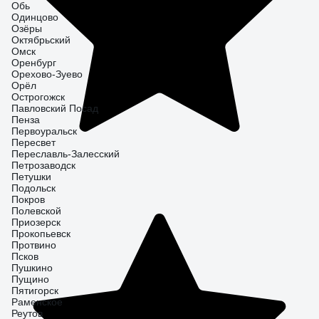
Обь
Одинцово
Озёры
Октябрьский
Омск
Оренбург
Орехово-Зуево
Орёл
Острогожск
Павловский Посад
Пенза
Первоуральск
Пересвет
Переславль-Залесский
Петрозаводск
Петушки
Подольск
Покров
Полевской
Приозерск
Прокопьевск
Протвино
Псков
Пушкино
Пущино
Пятигорск
Раменское
Реутов