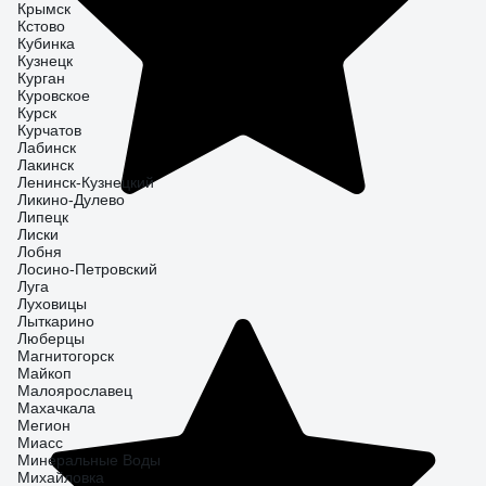
Крымск
Кстово
Кубинка
Кузнецк
Курган
Куровское
Курск
Курчатов
Лабинск
Лакинск
Ленинск-Кузнецкий
Ликино-Дулево
Липецк
Лиски
Лобня
Лосино-Петровский
Луга
Луховицы
Лыткарино
Люберцы
Магнитогорск
Майкоп
Малоярославец
Махачкала
Мегион
Миасс
Минеральные Воды
Михайловка