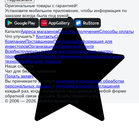
Оригинальные товары с гарантией!
Установите мобильное приложение, чтобы информация по
заказам всегда была под рукой
Каталог
Адреса магазинов
Способы получения
Способы оплаты
Что улучшить?
Контакты
О
Компании
Поставщикам
Партнерам
Информация для
инвесторов
Организациям
Сервисный центр
ВсеИнструменты.ру
Наши закупки
Сервисные центры
производителей
Правила применения рекомендательных
технологий
Каталог товаров
Наши соцсети
Чат для бизнес-клиентов
Подать заявку
Вы принимаете условия
политики в отношении обработки
персональных данных
и
пользовательского соглашения
каждый раз, когда оставляете свои данные в любой форме
обратной связи на сайте ВсеИнструменты.ру
© 2006 — 2026. ВсеИнструменты.ру