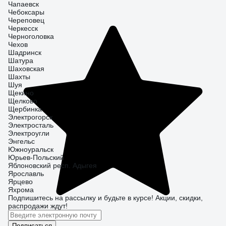
Чапаевск
Чебоксары
Череповец
Черкесск
Черноголовка
Чехов
Шадринск
Шатура
Шаховская
Шахты
Шуя
Щекино
Щелково
Щербинка
Электрогорск
Электросталь
Электроугли
Энгельс
Южноуральск
Юрьев-Польский
Яблоновский респ. Адыгея
Ярославль
Ярцево
Яхрома
Подпишитесь
на рассылку
и будьте в курсе! Акции, скидки,
распродажи ждут!
Подписаться