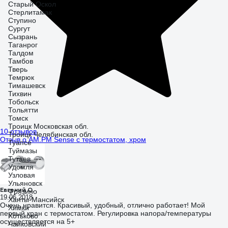
Старый Оскол
Стерлитамак
Ступино
Сургут
Сызрань
Таганрог
Талдом
Тамбов
Тверь
Темрюк
Тимашевск
Тихвин
Тобольск
Тольятти
Томск
Троицк Московская обл.
10 отзывов
Троицк Челябинская обл.
Отзыв о AM.PM Sense с термостатом, хром
Туапсе
Туймазы
Тутаев
Удомля
Узловая
Ульяновск
Евгений О.
Фрязино
19.06.2018
Ханты-Мансийск
Очень нравится. Красивый, удобный, отлично работает! Мой
Химки
первый кран с термостатом. Регулировка напора/температуры
Хотьково
осуществляется на 5+
Чайковский