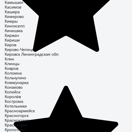
Камышин
Касимов
Кашира
Кемерово
Кимры
Кингисепп
Кинешма
Киржач
Кириши
Киров
Кирово-Чепецк
Кировск Ленинградская обл.
Клин
Клинцы
Ковров
Коломна
Кольчугино
Коммунарка
Конаково
Копейск
Королёв
Кострома
Котельники
Красноармейск
Красногорск
Краснокамск
Красноярск
Кропоткин