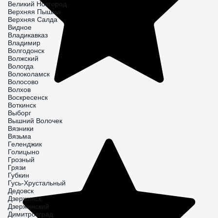
Великий Новгород
Верхняя Пышма
Верхняя Салда
Видное
Владикавказ
Владимир
Волгодонск
Волжский
Вологда
Волоколамск
Волосово
Волхов
Воскресенск
Воткинск
Выборг
Вышний Волочек
Вязники
Вязьма
Геленджик
Голицыно
Грозный
Грязи
Губкин
Гусь-Хрустальный
Дедовск
Дзержинск
Дзержинский
Димитровград