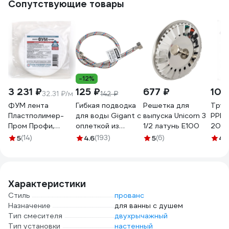
Сопутствующие товары
-12%
3 231 ₽
125 ₽
677 ₽
105
32.31 ₽/м
142 ₽
ФУМ лента
Гибкая подводка
Решетка для
Труб
Пластполимер-
для воды Gigant с
выпуска Unicorn 3
PPR 
Пром Профи,
оплеткой из
1/2 латунь E100
20, 
0,1х15 мм, 100 м
нержавеющей
5
(14)
4.6
(193)
5
(6)
4.
ЗВ-00001594
стали, 1/2"х60 см,
г/г P-60-GG
Характеристики
Стиль
прованс
Назначение
для ванны с душем
Тип смесителя
двухрычажный
Тип установки
настенный