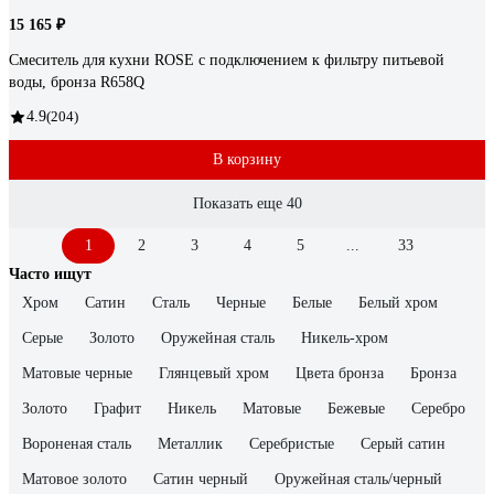
15 165 ₽
Смеситель для кухни ROSE с подключением к фильтру питьевой
воды, бронза R658Q
4.9
(204)
В корзину
Показать еще 40
1
2
3
4
5
...
33
Часто ищут
Хром
Сатин
Сталь
Черные
Белые
Белый хром
Серые
Золото
Оружейная сталь
Никель-хром
Матовые черные
Глянцевый хром
Цвета бронза
Бронза
Золото
Графит
Никель
Матовые
Бежевые
Серебро
Вороненая сталь
Металлик
Серебристые
Серый сатин
Матовое золото
Сатин черный
Оружейная сталь/черный