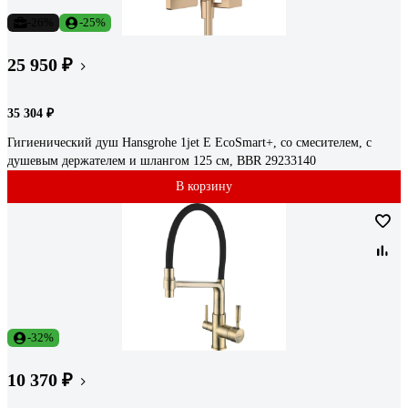
-26%
-25%
25 950 ₽
35 304 ₽
Гигиенический душ Hansgrohe 1jet E EcoSmart+, со смесителем, с
душевым держателем и шлангом 125 см, BBR 29233140
В корзину
-32%
10 370 ₽