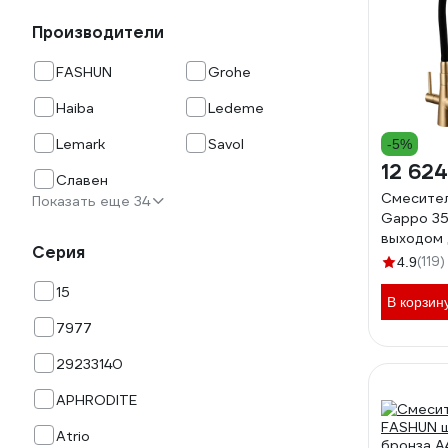
Производители
FASHUN
Grohe
Haiba
Ledeme
Lemark
Savol
-5%
12 624
Славен
Смесител
Показать еще 34
Gappo 35
выходом 
Серия
фильтра,
(119)
4.9
549472
15
В корзин
7977
29233140
APHRODITE
Atrio