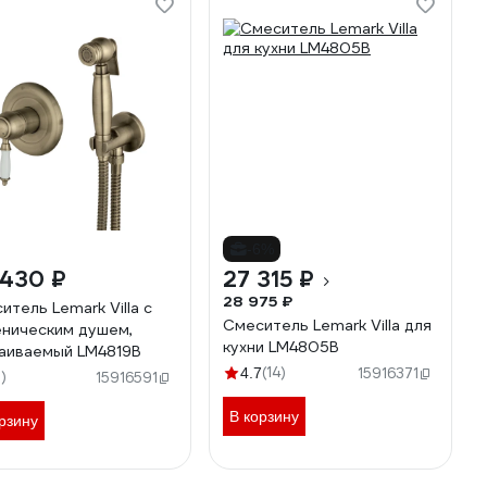
-6%
 430 ₽
27 315 ₽
28 975 ₽
итель Lemark Villa с
Смеситель Lemark Villa для
еническим душем,
кухни LM4805B
аиваемый LM4819B
(14)
4.7
15916371
5)
15916591
В корзину
рзину