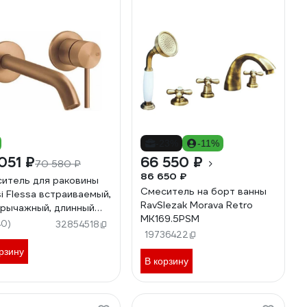
-23%
-11%
051 ₽
66 550 ₽
70 580 ₽
86 650 ₽
итель для раковины
Смеситель на борт ванны
i Flessa встраиваемый,
RavSlezak Morava Retro
рычажный, длинный
MK169.5PSM
в, без донного клапана,
40)
32854518
няя часть, цвет Warm
19736422
ze Brushed PVD
рзину
В корзину
6.726