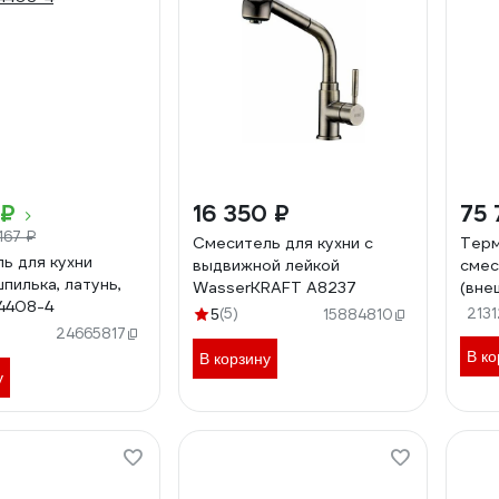
 ₽
16 350 ₽
75 
167 ₽
Смеситель для кухни с
Терм
ь для кухни
выдвижной лейкой
смес
пилька, латунь,
WasserKRAFT A8237
(вне
4408-4
брон
(5)
213
5
15884810
000
24665817
В ко
В корзину
у