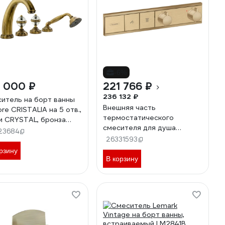
-6%
8 000 ₽
221 766 ₽
236 132 ₽
итель на борт ванны
Внешняя часть
ore CRISTALIA на 5 отв.,
термостатического
и CRYSTAL, бронза
смесителя для душа
1
23684
Hansgrohe Rainselect
26331593
15380140 00000089710
рзину
В корзину