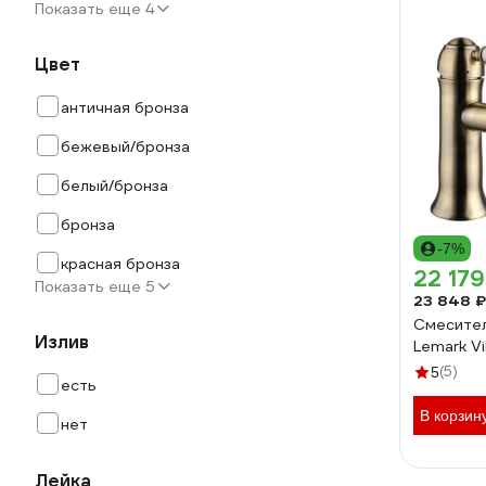
Показать еще 4
Цвет
античная бронза
бежевый/бронза
белый/бронза
бронза
-7%
красная бронза
22 179
Показать еще 5
23 848 ₽
Смесител
Излив
Lemark V
(5)
5
есть
В корзин
нет
Лейка