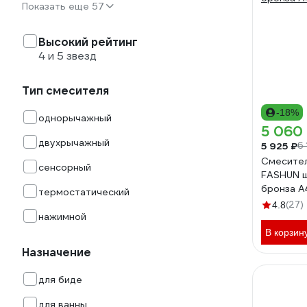
Показать еще 57
Высокий рейтинг
4 и 5 звезд
Тип смесителя
-18%
однорычажный
5 060
двухрычажный
5 925 ₽
6 
Смесител
сенсорный
FASHUN ш
бронза A
термостатический
(27)
4.8
нажимной
В корзин
Назначение
для биде
для ванны