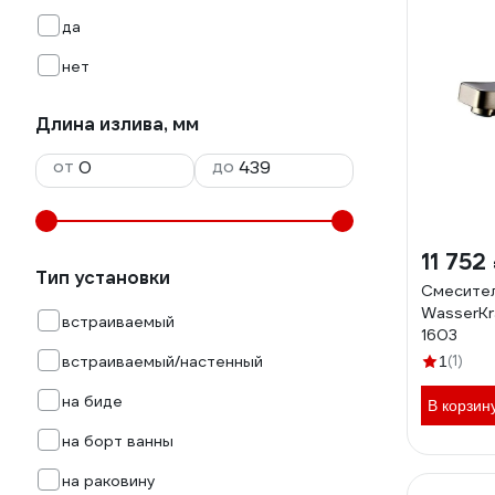
да
нет
Длина излива, мм
от
до
11 752
Тип установки
Смесител
WasserKr
встраиваемый
1603
встраиваемый/настенный
(1)
1
на биде
В корзин
на борт ванны
на раковину