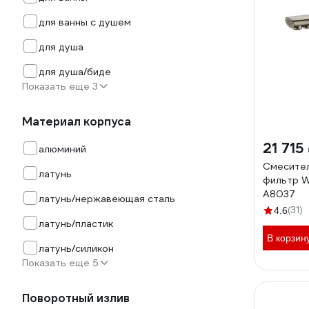
для ванны с душем
для душа
для душа/биде
Показать еще 3
Материал корпуса
21 715
алюминий
Смесител
латунь
фильтр 
A8037
латунь/нержавеющая сталь
(31)
4.6
латунь/пластик
В корзин
латунь/силикон
Показать еще 5
Поворотный излив