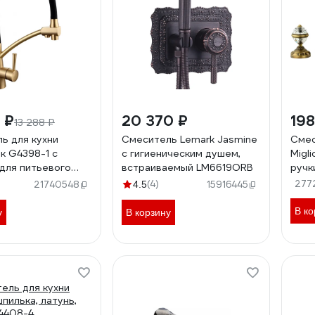
 ₽
20 370 ₽
19
13 288 ₽
ь для кухни
Смеситель Lemark Jasmine
Смес
к G4398-1 с
с гигиеническим душем,
Migli
для питьевого
встраиваемый LM6619ORB
ручк
 черный, бронза
1858
(4)
277
21740548
4.5
15916445
В ко
у
В корзину