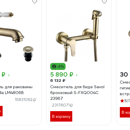
-4%
 ₽
5 890 ₽
30
6 132 ₽
Смес
ь для раковины
Смеситель для биде Savol
гиги
illa LM4806B
бронзовый S-FXQ004C
встр
23967
15831062
(
5
23176071
у
В ко
В корзину