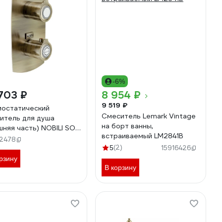
-6%
703 ₽
8 954 ₽
9 519 ₽
остатический
Смеситель Lemark Vintage
итель для душа
на борт ванны,
шняя часть) NOBILI SOFI
встраиваемый LM2841B
за SI98102BR
12478
00096511
(2)
5
15916426
рзину
В корзину