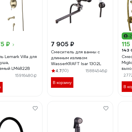
-
75 ₽
7 905 ₽
115
143 
Смеситель для ванны с
 Lemark Villa для
Смес
длинным изливом
душа,
Migl
WasserKRAFT Isar 1302L
аемый LM4822B
выхо
(10)
4.7
15884546
шлан
277
15916480
CRYS
В корзину
1858
В ко
у