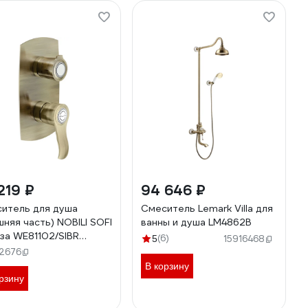
219 ₽
94 646 ₽
итель для душа
Смеситель Lemark Villa для
шняя часть) NOBILI SOFI
ванны и душа LM4862B
за WE81102/SIBR
(6)
5
15916468
00090561
12676
В корзину
рзину