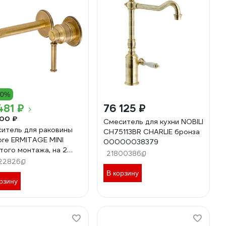
20%
481 ₽
76 125 ₽
00 ₽
Смеситель для кухни NOBILI
итель для раковины
CH75113BR CHARLIE бронза
iore ERMITAGE MINI
00000038379
того монтажа, на 2
21800386
, ручка латунь, донный
22826
н "click-clac" бронза
В корзину
6
рзину