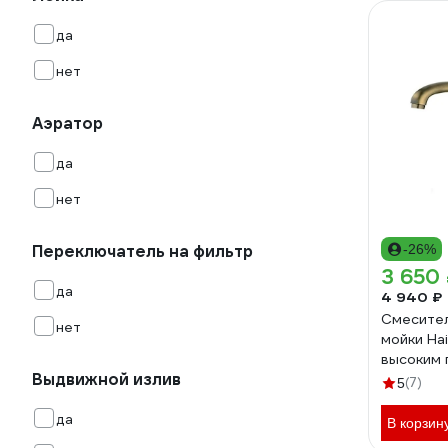
да
нет
Аэратор
да
нет
Переключатель на фильтр
-26%
3 650
да
4 940 ₽
Смесител
нет
мойки Hai
высоким
Выдвижной излив
изливом,
(7)
5
да
В корзин