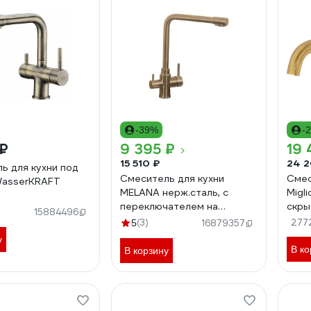
-39%
-
 ₽
9 395 ₽
19 
15 510 ₽
24 2
ь для кухни под
Смеситель для кухни
Смес
WasserKRAFT
MELANA нерж.сталь, с
Migl
переключателем на
скры
15884496
фильтр, однорычажный,
отв.
(3)
277
5
16879357
бронза F9505HC
клапа
у
3142
В ко
В корзину