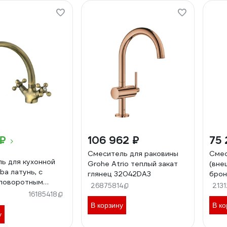
 ₽
106 962 ₽
75 
Смеситель для раковины
Смес
ь для кухонной
Grohe Atrio теплый закат
(вне
ba латунь, с
глянец 32042DA3
брон
 поворотным
000
26875814
213
 бронза HB4219-4
16185418
В корзину
В ко
у