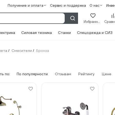
Получение и оплата
Сервис и поддержка
О нас
Инве
Избранное
лектрика
Силовая техника
Станки
Спецодежда и СИЗ
лета
Смесители
Бронза
/
/
ь по:
По популярности
Отзывам
Рейтингу
Цене