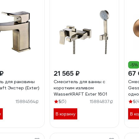
-5%
 ₽
21 565 ₽
67 
ь для раковины
Смеситель для ванны с
Смес
aft Экстер (Exter)
коротким изливом
Gess
WasserKRAFT Exter 1601
одно
изли
(5)
(
15884564
5
15884837
5
внеш
Bron
у
В корзину
В ко
5408