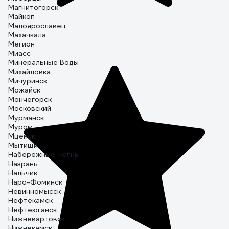
Магнитогорск
Майкоп
Малоярославец
Махачкала
Мегион
Миасс
Минеральные Воды
Михайловка
Мичуринск
Можайск
Мончегорск
Московский
Мурманск
Муром
Мценск
Мытищи
Набережные Челны
Назрань
Нальчик
Наро-Фоминск
Невинномысск
Нефтекамск
Нефтеюганск
Нижневартовск
Нижнекамск