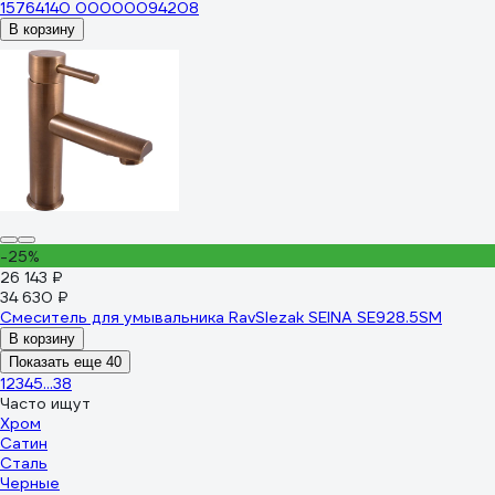
15764140 00000094208
В корзину
-25%
26 143 ₽
34 630 ₽
Смеситель для умывальника RavSlezak SEINA SE928.5SM
В корзину
Показать еще 40
1
2
3
4
5
...
38
Часто ищут
Хром
Сатин
Сталь
Черные