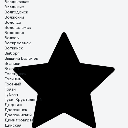
Владикавказ
Владимир
Волгодонск
Волжский
Вологда
Волоколамск
Волосово
Волхов
Воскресенск
Воткинск
Выборг
Вышний Волочек
Вязники
Вязьма
Геленджик
Голицыно
Грозный
Грязи
Губкин
Гусь-Хрустальный
Дедовск
Дзержинск
Дзержинский
Димитровград
Динская