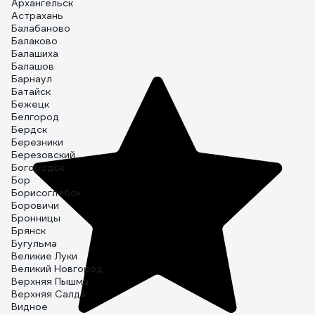
Архангельск
Астрахань
Балабаново
Балаково
Балашиха
Балашов
Барнаул
Батайск
Бежецк
Белгород
Бердск
Березники
Березовский
Богородск
Бор
Борисоглебск
Боровичи
Бронницы
Брянск
Бугульма
Великие Луки
Великий Новгород
Верхняя Пышма
Верхняя Салда
Видное