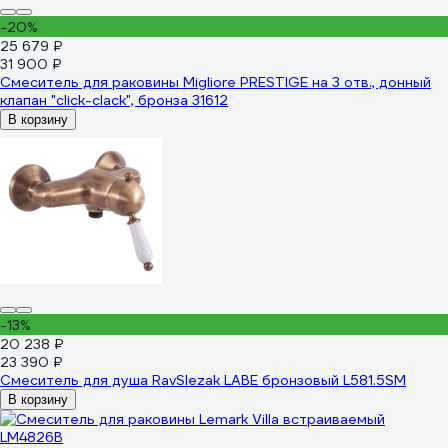
-20%
25 679 ₽
31 900 ₽
Смеситель для раковины Migliore PRESTIGE на 3 отв., донный
клапан "click-clack", бронза 31612
В корзину
-13%
20 238 ₽
23 390 ₽
Смеситель для душа RavSlezak LABE бронзовый L581.5SM
В корзину