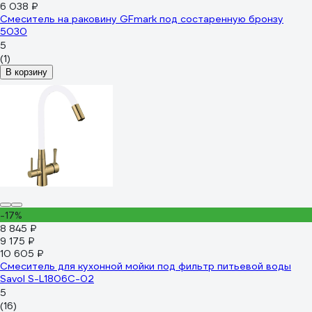
6 038 ₽
Смеситель на раковину GFmark под состаренную бронзу
5030
5
(1)
В корзину
-17%
8 845 ₽
9 175 ₽
10 605 ₽
Смеситель для кухонной мойки под фильтр питьевой воды
Savol S-L1806C-02
5
(16)