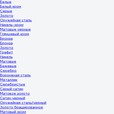
Белые
Белый хром
Серые
Золото
Оружейная сталь
Никель-хром
Матовые черные
Глянцевый хром
Бронза
Бронза
Золото
Графит
Никель
Матовые
Бежевые
Серебро
Вороненая сталь
Металлик
Серебристые
Серый сатин
Матовое золото
Сатин черный
Оружейная сталь/черный
Золото брашированное
Матовый хром