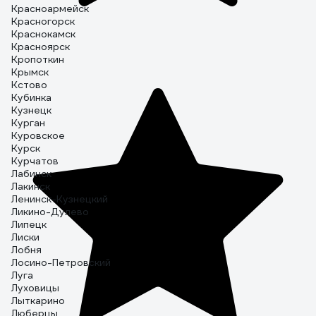
Красноармейск
Красногорск
Краснокамск
Красноярск
Кропоткин
Крымск
Кстово
Кубинка
Кузнецк
Курган
Куровское
Курск
Курчатов
Лабинск
Лакинск
Ленинск-Кузнецкий
Ликино-Дулево
Липецк
Лиски
Лобня
Лосино-Петровский
Луга
Луховицы
Лыткарино
Люберцы