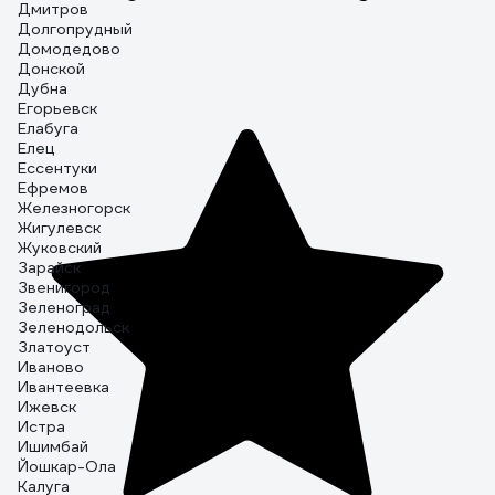
Дмитров
Долгопрудный
Домодедово
Донской
Дубна
Егорьевск
Елабуга
Елец
Ессентуки
Ефремов
Железногорск
Жигулевск
Жуковский
Зарайск
Звенигород
Зеленоград
Зеленодольск
Златоуст
Иваново
Ивантеевка
Ижевск
Истра
Ишимбай
Йошкар-Ола
Калуга