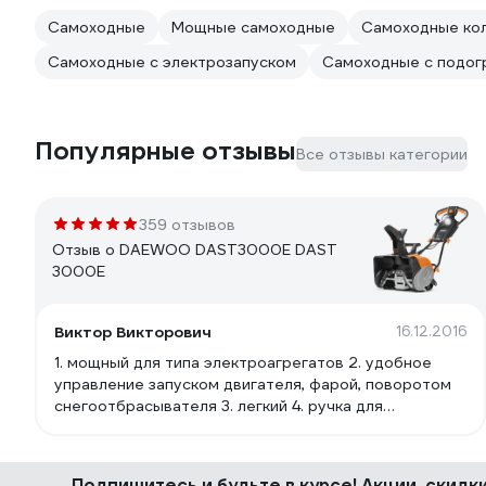
Самоходные
Мощные самоходные
Самоходные ко
Самоходные с электрозапуском
Самоходные с подог
Популярные отзывы
Все отзывы категории
359 отзывов
Отзыв о DAEWOO DAST3000E DAST
3000E
Виктор Викторович
16.12.2016
1. мощный для типа электроагрегатов 2. удобное
управление запуском двигателя, фарой, поворотом
снегоотбрасывателя 3. легкий 4. ручка для
переноски удачно расположена (соблюден баланс)
5. металлический шнек с резиновыми наконечниками.
Наконечники не унифицированы, имеется
Подпишитесь
и будьте в курсе! Акции, скид