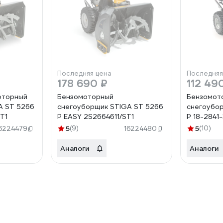
Последняя цена
Последняя
178 690 ₽
112 49
оторный
Бензомоторный
Бензомот
A ST 5266
снегоуборщик STIGA ST 5266
снегоубор
T1
P EASY 2S2664611/ST1
P 18-2841-
5
(9)
5
(10)
6224479
16224480
Аналоги
Аналоги