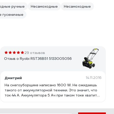
одные ручные
Несамоходные
Несамоходные
 гусеничные
29 отзывов
Отзыв о Ryobi RST36B51 5133005056
Дмитрий
14.11.2016
На снегоуборщике написано 1600 W. Не ожидаешь
такого от аккумуляторной техники. Это значит, что
ток 44 А. Аккумулятора 5 Ач при таком токе хватит
менее чем на 7 минут. Реально работает 20-30
минут. Это благодаря системе автоматической
регулировки мощности (в зависимости от нагрузки).