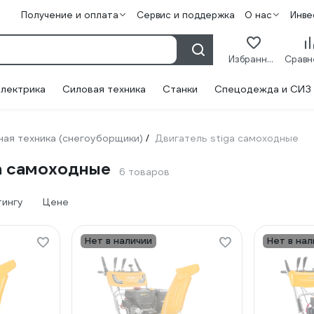
Получение и оплата
Сервис и поддержка
О нас
Инве
Избранное
лектрика
Силовая техника
Станки
Спецодежда и СИЗ
ая техника (снегоуборщики)
Двигатель stiga самоходные
/
a самоходные
6 товаров
тингу
Цене
Нет в наличии
Нет в нал