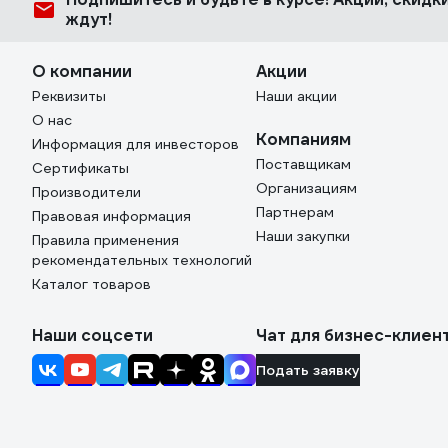
возможность замены из подручных материалов. 6.
ждут!
предусмотрен крепеж для питающего кабеля.
О компании
Акции
Реквизиты
Наши акции
О нас
Компаниям
Информация для инвесторов
Поставщикам
Сертификаты
Организациям
Производители
Партнерам
Правовая информация
Наши закупки
Правила применения
рекомендательных технологий
Каталог товаров
Наши соцсети
Чат для бизнес-клиен
Подать заявку