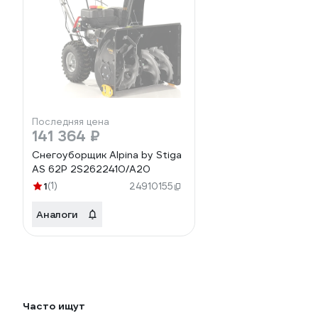
Последняя цена
141 364 ₽
Снегоуборщик Alpina by Stiga
AS 62P 2S2622410/A20
1
(1)
24910155
Аналоги
Часто ищут