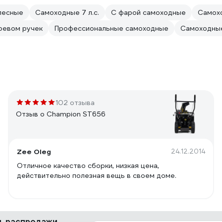
лесные
Самоходные 7 л.с.
С фарой самоходные
Самох
ревом ручек
Профессиональные самоходные
Самоходные
102 отзыва
Отзыв о Champion ST656
Zee Oleg
24.12.2014
Отличное качество сборки, низкая цена,
действительно полезная вещь в своем доме.
ки, распродажи