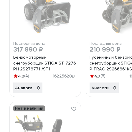
Последняя цена
Последняя цена
317 890 ₽
210 990 ₽
Бензомоторный
Гусеничный бензом
снегоуборщик STIGA ST 7276
снегоуборщик STIG
PH 2S2767711/ST1
P TRAC 2S2666611/S
4.8
(4)
4.7
(6)
16225628
1
Аналоги
Аналоги
Нет в наличии