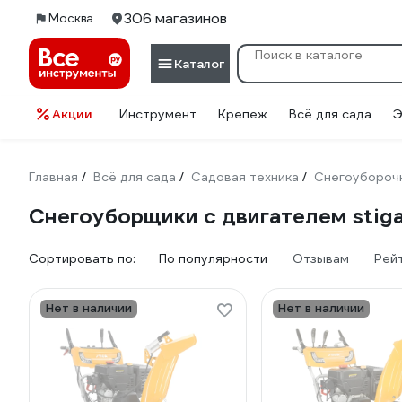
306 магазинов
Москва
Каталог
Акции
Инструмент
Крепеж
Всё для сада
Э
Главная
Всё для сада
Садовая техника
Снегоуборочн
/
/
/
Снегоуборщики с двигателем stig
Сортировать по:
По популярности
Отзывам
Рей
Нет в наличии
Нет в наличии