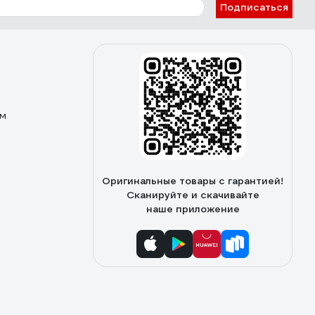
Конкурирующая модель фирмы GreenWorks, видимо,
Подписаться
имеет меньшую мощность, т.к. время работы у нее
заявлено больше. Колеса у Ryobi побольше, чем у
GreenWorks. Снегоуборщик в сложенном состоянии
удобно переносить за ручку для переноски (вес 17
кг).
ом
Оригинальные товары с гарантией!
Сканируйте и скачивайте
наше приложение