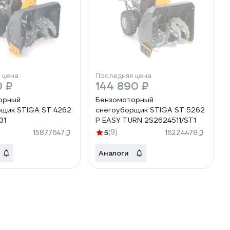
 цена
Последняя цена
0 ₽
144 890 ₽
орный
Бензомоторный
щик STIGA ST 4262
снегоуборщик STIGA ST 5262
31
P EASY TURN 2S2624511/ST1
5
(9)
15877647
16224478
Аналоги