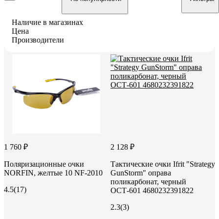
Наличие в магазинах
Цена
Производители
1 760 ₽
2 128 ₽
Поляризационные очки
Тактические очки Ifrit "Strategy
NORFIN, желтые 10 NF-2010
GunStorm" оправа
поликарбонат, черный
4.5
(17)
ОСТ-601 4680232391822
2.3
(3)