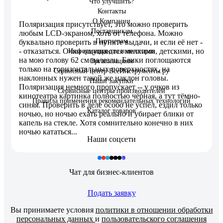
Что улучшить?
Контакты
О Компании
Поляризация присутствует, это можно проверить
Поставщикам
любым LCD-экраном, хоть от телефона. Можно
Партнерам
буквально проверить в пункте выдачи, и если её нет -
- отказаться. Очки ощущаются мелкими, детскими, но
Информация для инвесторов
на мою голову 62 см налезли. Блики поглощаются
Организациям
только на горизонтальных поверхностях, на
Сервисный центр ВсеИнструменты.ру
наклонных нужен такой же наклон головы.
Наши закупки
Поляризация немного пропускает -- у очков из
Сервисные центры производителей
кинотеатра картинка полностью чёрная, а тут тёмно-
Правила применения рекомендательных технологий
синяя. Проверить в деле особо не успел, ездил только
Каталог товаров
ночью, но ночью ехать реально и убирает блики от
капель на стекле. Хотя сомнительно конечно в них
ночью кататься...
Наши соцсети
Чат для бизнес-клиентов
Подать заявку
Вы принимаете условия
политики в отношении обработки
персональных данных
и
пользовательского соглашения