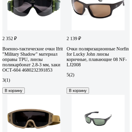
2 352 ₽
2 139 ₽
Военно-тактические очки Ifrit
Очки поляризационные Norfin
"Military Shadow" материал
for Lucky John линзы
оправы TPU, линзы
коричные, плавающие 08 NF-
поликарбонат 2.8-3 мм, хаки
LJ2008
ОСТ-604 4680232391853
5
(2)
3
(1)
В корзину
В корзину