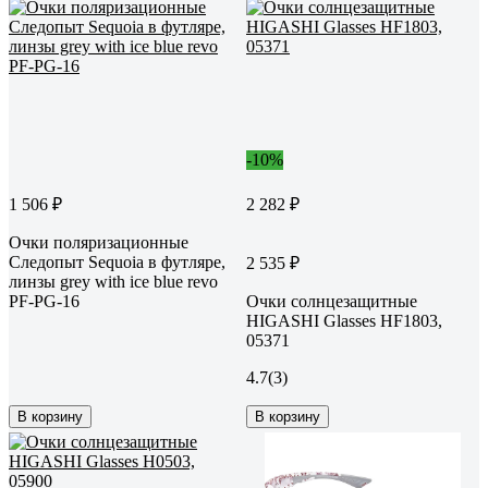
-10%
1 506 ₽
2 282 ₽
Очки поляризационные
Следопыт Sequoia в футляре,
2 535 ₽
линзы grey with ice blue revo
PF-PG-16
Очки солнцезащитные
HIGASHI Glasses HF1803,
05371
4.7
(3)
В корзину
В корзину