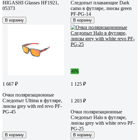
HIGASHI Glasses HF1921,
Следопыт плавающие Dark
05373
camo в футляре, линзы green
PF-PG-14
В корзину
В корзину
-6%
1 667 ₽
1 125 ₽
Очки поляризационные
Следопыт Ultima в футляре,
1 203 ₽
линзы grey with red revo PF-
PG-45
Очки поляризационные
Следопыт Halo в футляре,
линзы grey with white revo PF-
PG-25
В корзину
В корзину