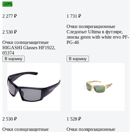
-10%
2 277 ₽
1 731 ₽
Очки поляризационные
Следопыт Ultima в футляре,
2 530 ₽
линзы green with white revo PF-
Очки солнцезащитные
PG-46
HIGASHI Glasses HF1922,
05374
В корзину
В корзину
2 530 ₽
1 528 ₽
Очки солнцезащитные
Очки поляризационные