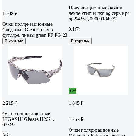
Поляризационные очки в
чехле Premier fishing серые pr-
1 208 ₽
op-9436-g 00000184977
Очки поляризационные
3.1
(7)
Следопыт Great smoky в
футляре, линзы green PF-PG-23
В корзину
В корзину
-6%
2 215 ₽
1 645 ₽
Очки солнцезащитные
HIGASHI Glasses H2621,
1 753 ₽
05369
Очки поляризационные
3
(2)
Следопыт Eclipse в футляре,