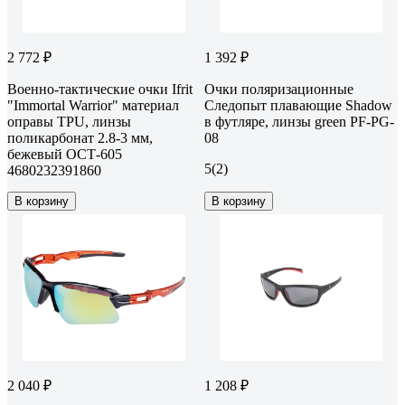
2 772 ₽
1 392 ₽
Военно-тактические очки Ifrit
Очки поляризационные
"Immortal Warrior" материал
Следопыт плавающие Shadow
оправы TPU, линзы
в футляре, линзы green PF-PG-
поликарбонат 2.8-3 мм,
08
бежевый ОСТ-605
5
(2)
4680232391860
В корзину
В корзину
2 040 ₽
1 208 ₽