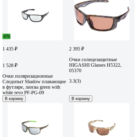
-6%
1 435 ₽
2 395 ₽
Очки солнцезащитные
HIGASHI Glasses H5322,
1 528 ₽
05370
Очки поляризационные
3.3
(3)
Следопыт Shadow плавающие
в футляре, линзы green with
white revo PF-PG-09
В корзину
В корзину