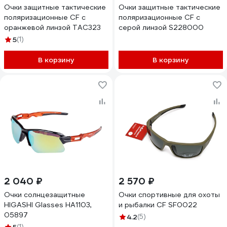
Очки защитные тактические
Очки защитные тактические
поляризационные CF с
поляризационные CF с
оранжевой линзой TAC323
серой линзой S228000
5
(1)
В корзину
В корзину
2 040 ₽
2 570 ₽
Очки солнцезащитные
Очки спортивные для охоты
HIGASHI Glasses HA1103,
и рыбалки CF SF0022
05897
4.2
(5)
(1)