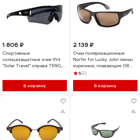
1 806 ₽
2 139 ₽
Спортивные
Очки поляризационные
солнцезащитные очки Ifrit
Norfin for Lucky John линзы
"Solar Travel" оправа TR90,
коричные, плавающие 08
линза поляризованная TAC,
NF-LJ2008
5
(2)
черный ОСТ-641
4680232391877
В корзину
В корзину