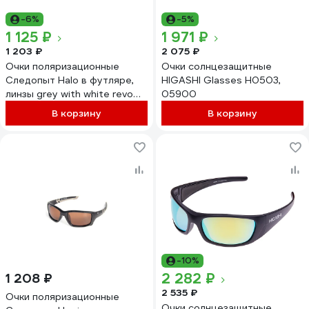
-6%
-5%
1 125 ₽
1 971 ₽
1 203 ₽
2 075 ₽
Очки поляризационные
Очки солнцезащитные
Следопыт Halo в футляре,
HIGASHI Glasses H0503,
линзы grey with white revo
05900
PF-PG-25
В корзину
В корзину
-10%
2 282 ₽
1 208 ₽
2 535 ₽
Очки поляризационные
Очки солнцезащитные