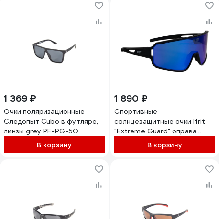
1 369 ₽
1 890 ₽
Очки поляризационные
Спортивные
Следопыт Cubo в футляре,
солнцезащитные очки Ifrit
линзы grey PF-PG-50
"Extreme Guard" оправа
TR90, линза зеркальная Half
В корзину
В корзину
revo, черный ОСТ-642
4680232391884