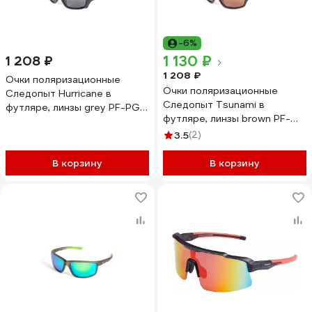
-6%
1 130 ₽
1 208 ₽
1 208 ₽
Очки поляризационные
Очки поляризационные
Следопыт Hurricane в
Следопыт Tsunami в
футляре, линзы grey PF-PG-
футляре, линзы brown PF-
03
PG-20
3.5
(2)
В корзину
В корзину