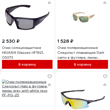
2 530 ₽
1 528 ₽
Очки солнцезащитные
Очки поляризационные
HIGASHI Glasses HF1921,
Следопыт плавающие Dark
05373
camo в футляре, линзы
green PF-PG-14
В корзину
В корзину