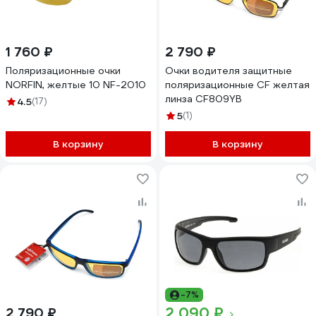
1 760 ₽
2 790 ₽
Поляризационные очки
Очки водителя защитные
NORFIN, желтые 10 NF-2010
поляризационные CF желтая
линза CF809YB
4.5
(17)
5
(1)
В корзину
В корзину
-7%
2 090 ₽
2 790 ₽