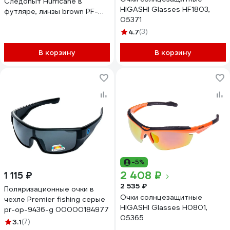
Следопыт Hurricane в
HIGASHI Glasses HF1803,
футляре, линзы brown PF-
05371
PG-04
4.7
(3)
В корзину
В корзину
-5%
2 408 ₽
1 115 ₽
2 535 ₽
Поляризационные очки в
Очки солнцезащитные
чехле Premier fishing серые
HIGASHI Glasses H0801,
pr-op-9436-g 00000184977
05365
3.1
(7)