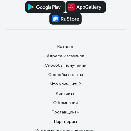
нужен такой же наклон головы. Поляризация немного
пропускает -- у очков из кинотеатра картинка
полностью чёрная, а тут тёмно-синяя. Проверить в
деле особо не успел, ездил только ночью, но ночью
ехать реально и убирает блики от капель на стекле.
Хотя сомнительно конечно в них ночью кататься...
Каталог
Адреса магазинов
Способы получения
Способы оплаты
Что улучшить?
Контакты
О Компании
Поставщикам
Партнерам
Информация для инвесторов