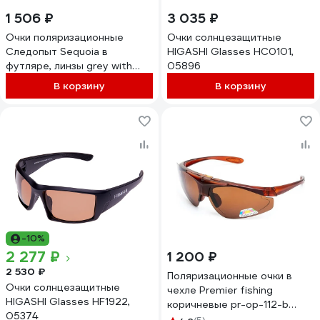
1 506 ₽
3 035 ₽
Очки поляризационные
Очки солнцезащитные
Следопыт Sequoia в
HIGASHI Glasses HC0101,
футляре, линзы grey with
05896
green revo PF-PG-18
В корзину
В корзину
-10%
2 277 ₽
1 200 ₽
2 530 ₽
Поляризационные очки в
Очки солнцезащитные
чехле Premier fishing
HIGASHI Glasses HF1922,
коричневые pr-op-112-b
05374
00000210373