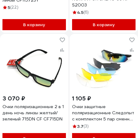
линзы CF115723Y
S2003
5
(22)
4.5
(6)
В корзину
В корзину
3 070 ₽
1 105 ₽
Очки поляризационные 2 в 1
Очки защитные
день ночь линзы желтый/
поляризационные Следопыт
зеленый 715DN CF CF715DN
с комплектом 5 пар сменных
линз PF-PG-01
3.7
(3)