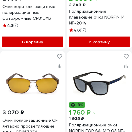
2 243 ₽
Очки водителя защитные
Поляризационные
поляризационные
плавающие очки NORFIN 14
фотохромные CF810YB
NF-2014
4.3
(7)
4.6
(17)
В корзину
В корзину
-9%
1 760 ₽
3 070 ₽
1 935 ₽
Очки поляризационные CF
Поляризационные очки
янтарно просветляющие
NORFIN FOR SALMO 03 NF-