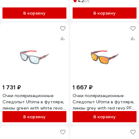
4.2
(5)
В корзину
В корзину
1 731 ₽
1 667 ₽
Очки поляризационные
Очки поляризационные
Следопыт Ultima в футляре,
Следопыт Ultima в футляре,
линзы green with white revo
линзы grey with red revo PF-
PF-PG-46
PG-45
В корзину
В корзину