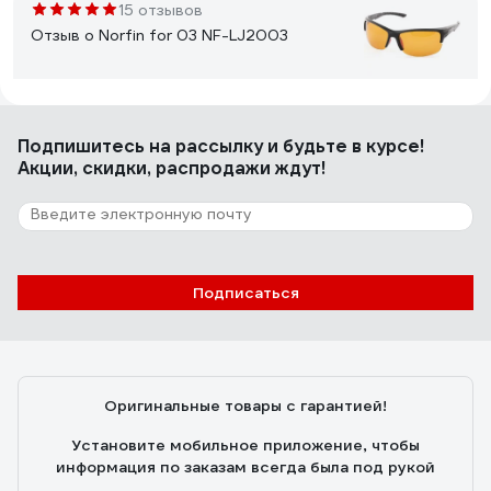
15 отзывов
Отзыв о Norfin for 03 NF-LJ2003
Юрий Е.
26.06.2023
Подпишитесь
на рассылку
и будьте в курсе!
Все отлично.
Акции, скидки, распродажи ждут!
17 отзывов
Отзыв о Norfin NF-2014
Подписаться
Александр С.
31.05.2025
Поляризация присутствует, это можно проверить
любым LCD-экраном, хоть от телефона. Можно
Оригинальные товары с гарантией!
буквально проверить в пункте выдачи, и если её нет -
- отказаться. Очки ощущаются мелкими, детскими, но
Установите мобильное приложение, чтобы
на мою голову 62 см налезли. Блики поглощаются
информация по заказам всегда была под рукой
только на горизонтальных поверхностях, на наклонных