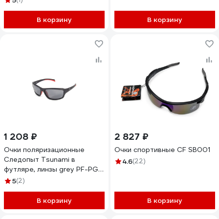
5
В корзину
В корзину
1 208 ₽
2 827 ₽
Очки поляризационные
Очки спортивные CF SB001
Следопыт Tsunami в
4.6
(22)
футляре, линзы grey PF-PG-
19
5
(2)
В корзину
В корзину