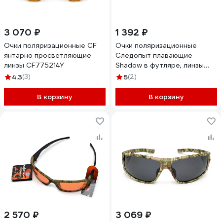
3 070 ₽
1 392 ₽
Очки поляризационные CF
Очки поляризационные
янтарно просветляющие
Следопыт плавающие
линзы CF775214Y
Shadow в футляре, линзы
green PF-PG-08
4.3
(3)
5
(2)
В корзину
В корзину
2 570 ₽
3 069 ₽