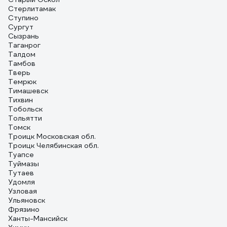
Стерлитамак
Ступино
Сургут
Сызрань
Таганрог
Талдом
Тамбов
Тверь
Темрюк
Тимашевск
Тихвин
Тобольск
Тольятти
Томск
Троицк Московская обл.
Троицк Челябинская обл.
Туапсе
Туймазы
Тутаев
Удомля
Узловая
Ульяновск
Фрязино
Ханты-Мансийск