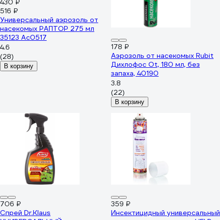
430 ₽
516 ₽
Универсальный аэрозоль от
насекомых РАПТОР 275 мл
35123 Ac0517
178 ₽
4.6
Аэрозоль от насекомых Rubit
(28)
Дихлофос Ot, 180 мл, без
В корзину
запаха, 40190
3.8
(22)
В корзину
706 ₽
359 ₽
Спрей Dr.Klaus
Инсектицидный универсальный