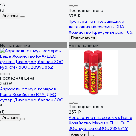
4.3
(9)
Последняя цена
378 ₽
Аналоги
Препарат от ползающих и
летающих насекомых KRA
Хозяйство Кра-универсал, 650
см куб 4600101120070
Подписаться
Нет в наличии
Нет в наличии
Последняя цена
246 ₽
Аэрозоль от мух, комаров
Ваше Хозяйство КРА-ДЕО
супер Дихлофос, баллон 300
куб. см 4680028940852
5
Последняя цена
(1)
257 ₽
Аэрозоль от насекомых Ваше
Аналоги
Хозяйство Мухояр FULL OUT,
300 куб. см 4680028947141
Аналоги