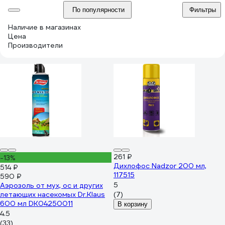
По популярности
Фильтры
Наличие в магазинах
Цена
Производители
261 ₽
-13%
Дихлофос Nadzor 200 мл,
514 ₽
117515
590 ₽
5
Аэрозоль от мух, ос и других
летающих насекомых Dr.Klaus
(7)
600 мл DK04250011
В корзину
4.5
(33)