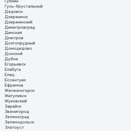
Губкин
Гусь-Хрустальный
Дедовск
Дзержинск
Дзержинский
Димитровград
Динская
Дмитров
Долгопрудный
Домодедово
Донской
Дубна
Егорьевск
Елабуга
Елец
Ессентуки
Ефремов
Железногорск
Жигулевск
Жуковский
Зарайск
Звенигород
Зеленоград
Зеленодольск
Златоуст