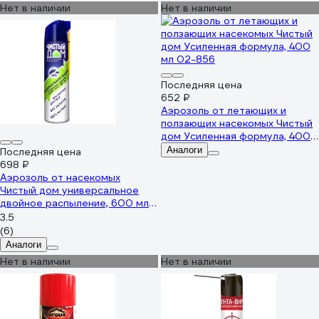
Нет в наличии
Нет в наличии
Последняя цена
652 ₽
Аэрозоль от летающих и
ползающих насекомых Чистый
дом Усиленная формула, 400
мл 02-856
Аналоги
Последняя цена
698 ₽
Аэрозоль от насекомых
Чистый дом универсальное
двойное распыление, 600 мл
02-852
3.5
(6)
Аналоги
Нет в наличии
Нет в наличии