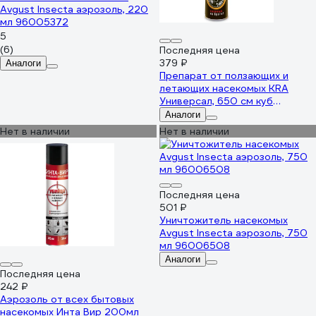
Avgust Insecta аэрозоль, 220
мл 96005372
5
(6)
Последняя цена
379 ₽
Аналоги
Препарат от ползающих и
летающих насекомых KRA
Универсал, 650 см куб
4680028944874
Аналоги
Нет в наличии
Нет в наличии
Последняя цена
501 ₽
Уничтожитель насекомых
Avgust Insecta аэрозоль, 750
мл 96006508
Аналоги
Последняя цена
242 ₽
Аэрозоль от всех бытовых
насекомых Инта Вир 200мл