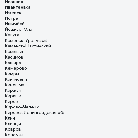
Иваново
Ивантеевка
Ижевск
Истра
Ишимбай
Йошкар-Ола
Калуга
Каменск-Уральский
Каменск-Шахтинский
Камышин
Касимов
Кашира
Кемерово
Кимры
Кингисепп
Кинешма
Киржач
Кириши
Киров
Кирово-Чепецк
Кировск Ленинградская обл.
Клин
Клинцы
Ковров
Коломна