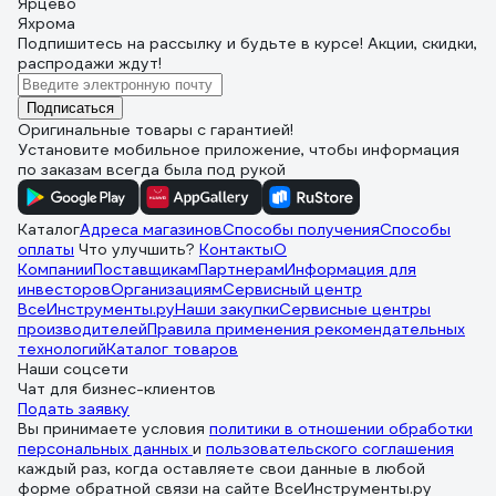
Ярцево
Яхрома
Подпишитесь
на рассылку
и будьте в курсе! Акции, скидки,
распродажи ждут!
Подписаться
Оригинальные товары с гарантией!
Установите мобильное приложение, чтобы информация
по заказам всегда была под рукой
Каталог
Адреса магазинов
Способы получения
Способы
оплаты
Что улучшить?
Контакты
О
Компании
Поставщикам
Партнерам
Информация для
инвесторов
Организациям
Сервисный центр
ВсеИнструменты.ру
Наши закупки
Сервисные центры
производителей
Правила применения рекомендательных
технологий
Каталог товаров
Наши соцсети
Чат для бизнес-клиентов
Подать заявку
Вы принимаете условия
политики в отношении обработки
персональных данных
и
пользовательского соглашения
каждый раз, когда оставляете свои данные в любой
форме обратной связи на сайте ВсеИнструменты.ру