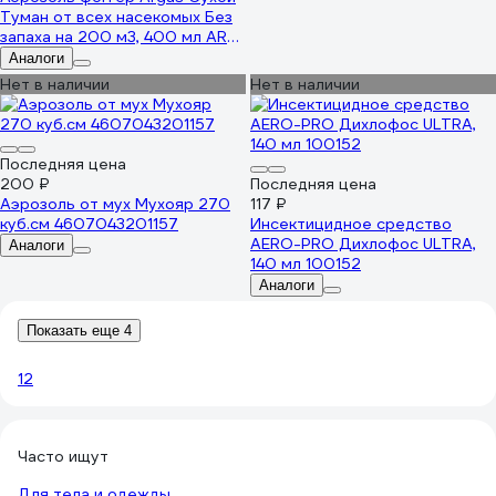
Туман от всех насекомых Без
запаха на 200 м3, 400 мл AR-
923
Аналоги
Нет в наличии
Нет в наличии
Последняя цена
200 ₽
Последняя цена
Аэрозоль от мух Мухояр 270
117 ₽
куб.см 4607043201157
Инсектицидное средство
AERO-PRO Дихлофос ULTRA,
Аналоги
140 мл 100152
Аналоги
Показать еще 4
1
2
Часто ищут
Для тела и одежды