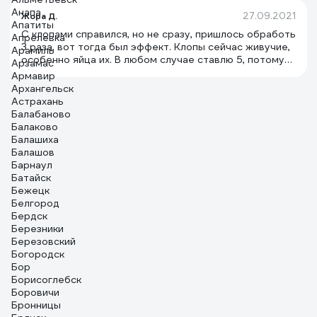
Анапа
27.09.2021
Жора Д.
Апатиты
С клопами справился, но не сразу, пришлось обработь
Апрелевка
3 раза, вот тогда был эффект. Клопы сейчас живучие,
Арамиль
особенно яйца их. В любом случае ставлю 5, потому
Арзамас
что это пока единственное средство, которое
Армавир
подействовало, к тому же не дорогое.
Архангельск
Астрахань
Балабаново
Балаково
Балашиха
Балашов
Барнаул
Батайск
Бежецк
Белгород
Бердск
Березники
Березовский
Богородск
Бор
Борисоглебск
Боровичи
Бронницы