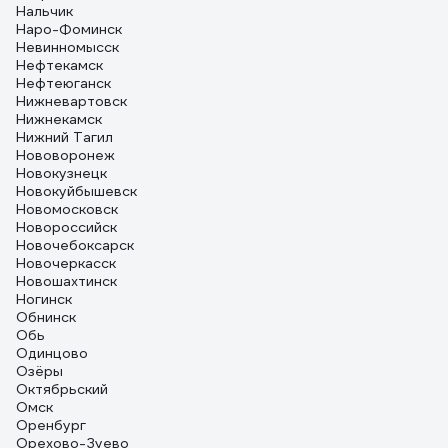
Нальчик
Наро-Фоминск
Невинномысск
Нефтекамск
Нефтеюганск
Нижневартовск
Нижнекамск
Нижний Тагил
Нововоронеж
Новокузнецк
Новокуйбышевск
Новомосковск
Новороссийск
Новочебоксарск
Новочеркасск
Новошахтинск
Ногинск
Обнинск
Обь
Одинцово
Озёры
Октябрьский
Омск
Оренбург
Орехово-Зуево