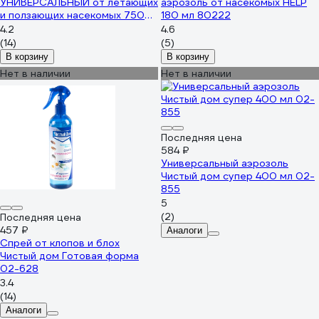
УНИВЕРСАЛЬНЫЙ от летающих
аэрозоль от насекомых HELP
и ползающих насекомых 750
180 мл 80222
мл DK04260011
4.2
4.6
(14)
(5)
В корзину
В корзину
Нет в наличии
Нет в наличии
Последняя цена
584 ₽
Универсальный аэрозоль
Чистый дом супер 400 мл 02-
855
5
(2)
Последняя цена
457 ₽
Аналоги
Спрей от клопов и блох
Чистый дом Готовая форма
02-628
3.4
(14)
Аналоги