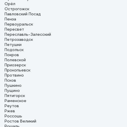
Орёл
Острогожск
Павловский Посад
Пенза
Первоуральск
Пересвет
Переславль-Залесский
Петрозаводск
Петушки
Подольск
Покров
Полевской
Приозерск
Прокопьевск
Протвино
Псков
Пушкино
Пущино
Пятигорск
Раменское
Реутов
Ржев
Россошь
Ростов Великий
Рошаль