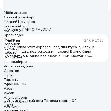
Москва
28 отзывов
Санкт-Петербург
Нижний Новгород
Екатеринбург
Отзыв о РАПТОР Ac0517
Челябинск
Краснодар
Пермь
24.09.2025
Евгения
Воронеж
Распылила этот аэрозоль под плинтуса, в щели, в
Самара
вентиляцию, под раковину – везде! Важно было
Казань
уделить внимание всем возможным местам их
Волгоград
обитания тараканов. Результат меня поразил! Уже
Новосибирск
через пару часов я начала находить дохлых
Ростов-на-Дону
тараканов. Они валялись на полу. А через пару дней
Саратов
их не стало совсем! Ни одного! Рекомендую
Тула
Тюмень
14 отзывов
Уфа
Азов
Аксай
Александров
Отзыв о Чистый дом Готовая форма 02-
Алексеевка
628
Алексин
Альметьевск