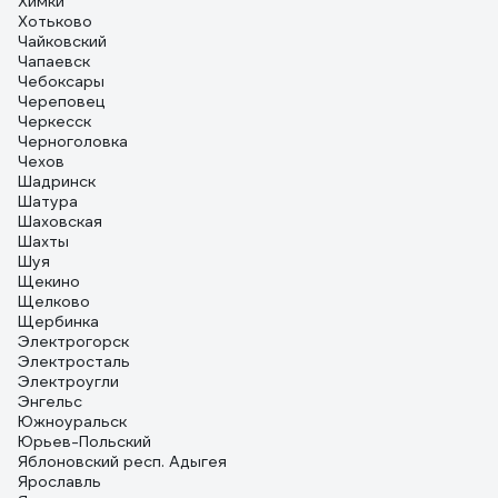
Химки
Хотьково
Чайковский
Чапаевск
Чебоксары
Череповец
Черкесск
Черноголовка
Чехов
Шадринск
Шатура
Шаховская
Шахты
Шуя
Щекино
Щелково
Щербинка
Электрогорск
Электросталь
Электроугли
Энгельс
Южноуральск
Юрьев-Польский
Яблоновский респ. Адыгея
Ярославль