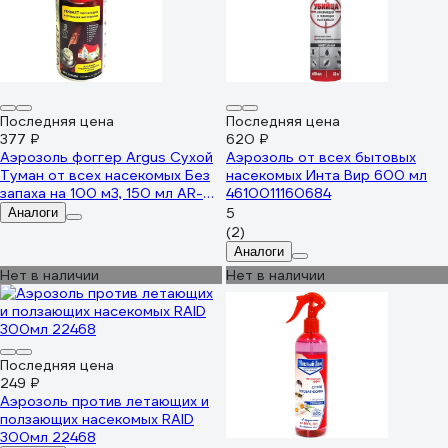
Последняя цена
Последняя цена
377 ₽
620 ₽
Аэрозоль фоггер Argus Сухой
Аэрозоль от всех бытовых
Туман от всех насекомых Без
насекомых Инта Вир 600 мл
запаха на 100 м3, 150 мл AR-
4610011160684
2073
5
Аналоги
(2)
Аналоги
Нет в наличии
Нет в наличии
Последняя цена
249 ₽
Аэрозоль против летающих и
ползающих насекомых RAID
300мл 22468