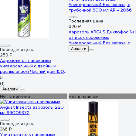
Последняя цена
626 ₽
Аэрозоль ARGUS Дихлофос №1
от всех насекомых
Универсальный Без запаха, с
трубочкой 600 мл AR - 2066
Аналоги
Последняя цена
259 ₽
Аэрозоль от насекомых
универсальный с двойным
распылением Чистый дом 150
мл 4601826019861
5
(1)
Аналоги
Нет в наличии
Нет в наличии
Последняя цена
346 ₽
Уничтожитель насекомых