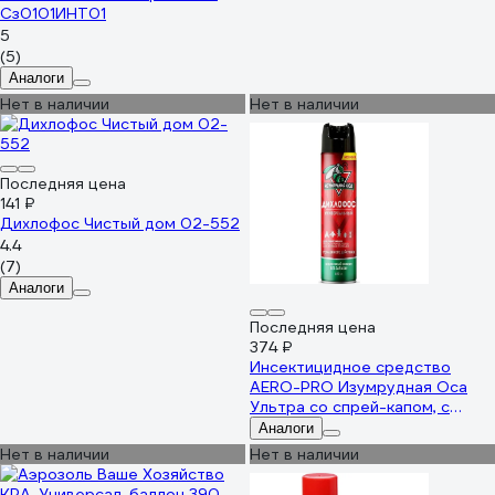
Сз0101ИНТ01
5
(5)
Аналоги
Нет в наличии
Нет в наличии
Последняя цена
141 ₽
Дихлофос Чистый дом 02-552
4.4
(7)
Аналоги
Последняя цена
374 ₽
Инсектицидное средство
AERO-PRO Изумрудная Оса
Ультра со спрей-капом, с
трубочкой, 600 мл 100400
Аналоги
Нет в наличии
Нет в наличии