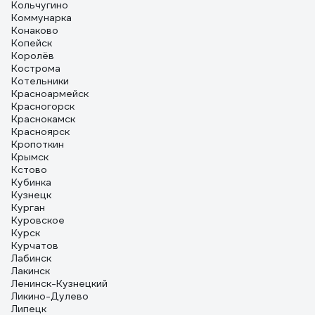
Кольчугино
Коммунарка
Конаково
Копейск
Королёв
Кострома
Котельники
Красноармейск
Красногорск
Краснокамск
Красноярск
Кропоткин
Крымск
Кстово
Кубинка
Кузнецк
Курган
Куровское
Курск
Курчатов
Лабинск
Лакинск
Ленинск-Кузнецкий
Ликино-Дулево
Липецк