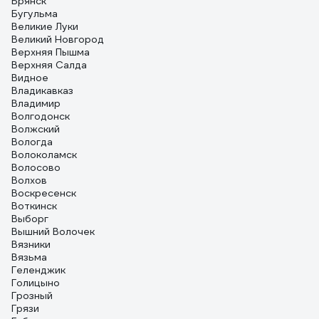
Брянск
Бугульма
Великие Луки
Великий Новгород
Верхняя Пышма
Верхняя Салда
Видное
Владикавказ
Владимир
Волгодонск
Волжский
Вологда
Волоколамск
Волосово
Волхов
Воскресенск
Воткинск
Выборг
Вышний Волочек
Вязники
Вязьма
Геленджик
Голицыно
Грозный
Грязи