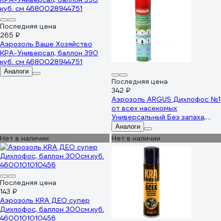
Последняя цена
265 ₽
Аэрозоль Ваше Хозяйство
КРА-Универсал, баллон 390
куб. см 4680028944751
Аналоги
Последняя цена
342 ₽
Аэрозоль ARGUS Дихлофос №1
от всех насекомых
Универсальный Без запаха,
300 мл AR-345-XXL
Аналоги
Нет в наличии
Нет в наличии
Последняя цена
143 ₽
Аэрозоль KRA ДЕО супер
Дихлофос, баллон 300см.куб.
4600101010456