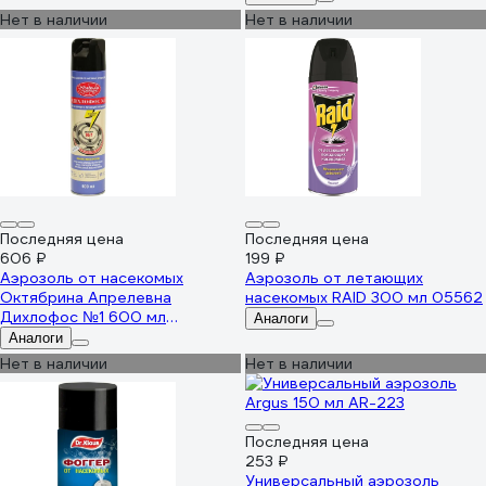
Нет в наличии
Нет в наличии
Последняя цена
Последняя цена
606 ₽
199 ₽
Аэрозоль от насекомых
Аэрозоль от летающих
Октябрина Апрелевна
насекомых RAID 300 мл 05562
Дихлофос №1 600 мл
Аналоги
4607950297335
Аналоги
Нет в наличии
Нет в наличии
Последняя цена
253 ₽
Универсальный аэрозоль