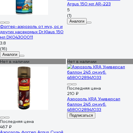
Argus 150 мл AR-223
5
(1)
Аналоги
Фоггер-аэрозоль от мух, ос и
других насекомых Dr.Klaus 150
мл DK04300011
3.8
(16)
Аналоги
Нет в наличии
Нет в наличии
Последняя цена
210 ₽
Аэрозоль KRA Универсал
баллон 245 см.куб.
4680028941033
Подписаться
Последняя цена
467 ₽
Аэрозоль фоггер Argus Сухой