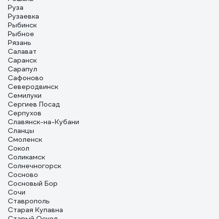
Руза
Рузаевка
Рыбинск
Рыбное
Рязань
Салават
Саранск
Сарапул
Сафоново
Северодвинск
Семилуки
Сергиев Посад
Серпухов
Славянск-на-Кубани
Сланцы
Смоленск
Сокол
Соликамск
Солнечногорск
Сосново
Сосновый Бор
Сочи
Ставрополь
Старая Купавна
Старый Оскол