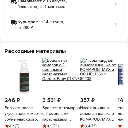
Самовывоз:
c 13 августа,
бесплатно
, из 1 магазина
Курьером:
c 14 августа,
от 290 ₽
Расходные материалы
246 ₽
3 531 ₽
357 ₽
14 
Бальзам после
Браслет от комаров
Инсектицидная
Унич
укусов насекомых и
с 2 сменными
дымовая шашка от
лета
солнечных ожогов
картриджами
КОМАРОВ, МУХ и
насе
TM PRIMATERRA
Gardex Baby 0147/3
ОС HELP 50 г
ЭКО
4.4
(7)
4.9
(21)
3.4
(15)
3.5