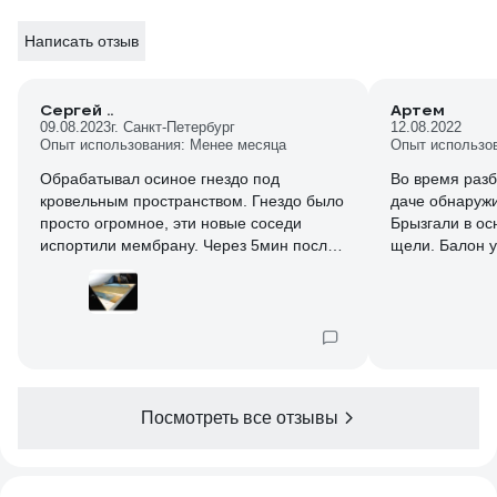
Написать отзыв
Сергей ..
Артем
09.08.2023
г. Санкт-Петербург
12.08.2022
Опыт использования: Менее месяца
Опыт использо
Обрабатывал осиное гнездо под
Во время разб
кровельным пространством. Гнездо было
даче обнаружи
просто огромное, эти новые соседи
Брызгали в ос
испортили мембрану. Через 5мин после
щели. Балон у
обработки начали жужать и выпадать из
испарились че
гнезда. Через 15 мин все погибли.
итогу было од
Посмотрим будет ли данное средство
гнезда. В цел
отпугивать новых поступлений.
оправдала на 
великоват на м
рекомендую.
Посмотреть все отзывы