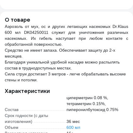
AFTER INSECT
80233
GC1-
флакон 100 мл
1554
О товаре
Аэрозоль от мух, ос и других летающих насекомых Dr.Klaus
600 мл DK04250011 служит для уничтожения различных
насекомых. Их гибель наступает при любом контакте с
обработанной поверхностью.
Средство не имеет запаха. Обеспечивает защиту до 2-х
месяцев.
Благодаря уникальной удобной насадке можно распылять
состав в труднодоступных местах.
Сила струи достигает 3 метров - легче обрабатывать высокие
стены и потолки.
Характеристики
циперметрин 0.08 %,
тетраметрин 0.15%,
Состав
пиперонилбутоксид 0.75%
Срок годности (с даты
изготовления)
36 мес
Объем
600 мл