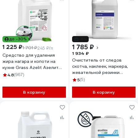
до -30%
-8%
1 785 ₽
1 225 ₽
1 701 ₽
245 ₽/л
1 934 ₽
Средство для удаления
Очиститель от следов
жира нагара и копоти на
скотча, наклеек, маркера,
кухне Grass Azelit Азелит
жевательной резинки
антижир, гелевая формула 5
4.8
(967)
антискотч ANTISTICK
л 125239
5
(5)
(Антистик) 5л CleanBox
Professional 13015
В корзину
В корзину