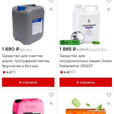
до -15%
1 880 ₽
1 885 ₽
2 011 ₽
188 ₽/л
294.53 ₽/л
Средство для очистки
Средство для
дорог, тротуарной плитки,
посудомоечных машин Grass
брусчатки и бетона
Dishwasher 125237
NovelGuard ТМ NG Caus
4.2
(6)
4.6
(50)
Super 14120010
В корзину
В корзину