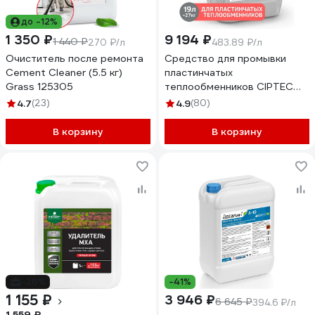
до -12%
1 350 ₽
9 194 ₽
1 440 ₽
270 ₽/л
483.89 ₽/л
Очиститель после ремонта
Средство для промывки
Cement Cleaner (5.5 кг)
пластинчатых
Grass 125305
теплообменников CIPTEC
AISI 19 л (27 кг) ciptecaisi19
4.7
(23)
4.9
(80)
В корзину
В корзину
-26%
-41%
1 155 ₽
3 946 ₽
6 645 ₽
394.6 ₽/л
1 559 ₽