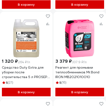
В корзину
В корзину
1 320 ₽
3 379 ₽
264 ₽/л
337.9 ₽/л
Средство Duty Extra для
Реагент для промывки
уборки после
теплообменников Mr.Bond
строительства 5 л PROSEPT
IRON MB2021010010
118-5
5
(21)
5
(16)
В корзину
В корзину