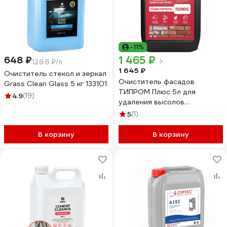
-11%
1 465 ₽
648 ₽
129.6 ₽/л
1 645 ₽
Очиститель стекол и зеркал
Очиститель фасадов
Grass Clean Glass 5 кг 133101
ТИПРОМ Плюс 5л для
4.9
(19)
удаления высолов
RM000008045
5
(1)
В корзину
В корзину