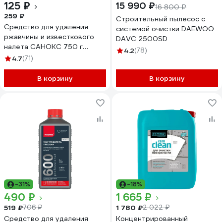
125 ₽
15 990 ₽
16 800 ₽
259 ₽
Строительный пылесос с
Средство для удаления
системой очистки DAEWOO
ржавчины и известкового
DAVC 2500SD
налета САНОКС 750 г
4.2
(78)
4303010007 604872
4.7
(71)
В корзину
В корзину
-31%
-18%
490 ₽
1 665 ₽
519 ₽
1 780 ₽
706 ₽
2 022 ₽
Средство для удаления
Концентрированный