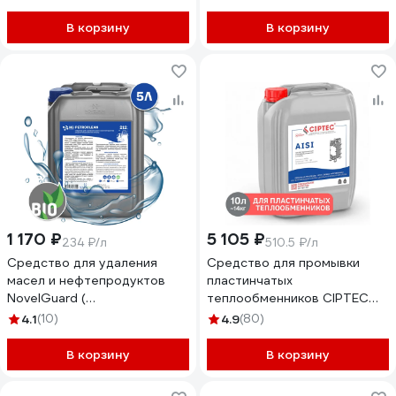
153-04
В корзину
В корзину
1 170 ₽
5 105 ₽
234 ₽/л
510.5 ₽/л
Средство для удаления
Средство для промывки
масел и нефтепродуктов
пластинчатых
NovelGuard (
теплообменников CIPTEC
индустриальный
AISI 10 л (14 кг) ciptecaisi10
4.1
(10)
4.9
(80)
очиститель) ТМ NG
PetroClean 12120005
В корзину
В корзину