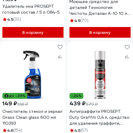
Моющее средство для
Удалитель мха PROSEPT
деталей Технология
готовый состав / 5 л 084-5
Чистоты Деталан А-10 10 л
4.5
(32)
008.10
4.9
(70)
В корзину
В корзину
до -29%
-24%
149 ₽
439 ₽
198 ₽
579 ₽
Очиститель стекол и зеркал
Антиграффити PROSEPT
Grass Clean glass 600 мл
Duty Graffiti 0,4 л, средство
110393
для удаления граффити,
маркера, краски, аэрозоль
4.6
(154)
4.5
(57)