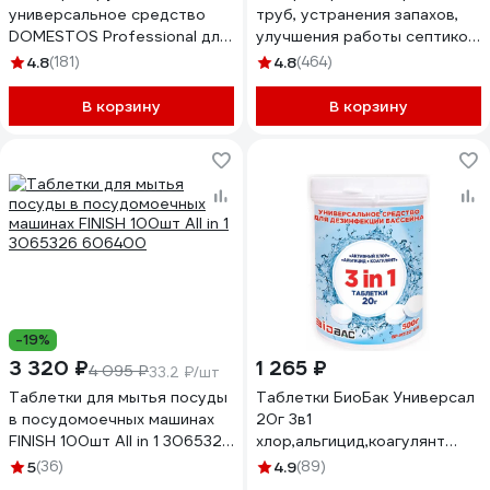
универсальное средство
труб, устранения запахов,
DOMESTOS Professional для
улучшения работы септиков
туалета, сантехники,
и ЛОС Ликвазим 5 л
4.8
(181)
4.8
(464)
канализации, пола,
L05LHK2021
отбеливания 5 л
В корзину
В корзину
4605922035626
-19%
3 320 ₽
1 265 ₽
4 095 ₽
33.2 ₽/шт
Таблетки для мытья посуды
Таблетки БиоБак Универсал
в посудомоечных машинах
20г 3в1
FINISH 100шт All in 1 3065326
хлор,альгицид,коагулянт
606400
500г BP-MT20-05
5
(36)
4.9
(89)