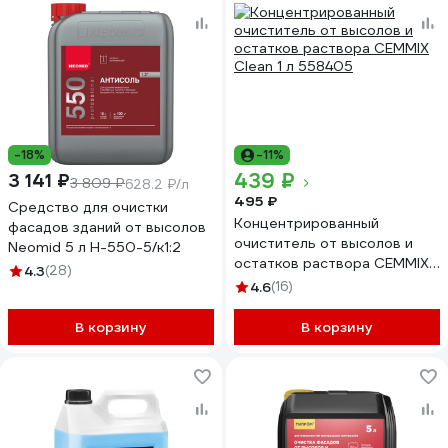
-18%
-11%
439 ₽
3 141 ₽
3 809 ₽
628.2 ₽/л
495 ₽
Средство для очистки
Концентрированный
фасадов зданий от высолов
очиститель от высолов и
Neomid 5 л Н-550-5/к1:2
остатков раствора CEMMIX
4.3
(28)
Clean 1 л 558405
4.6
(16)
В корзину
В корзину