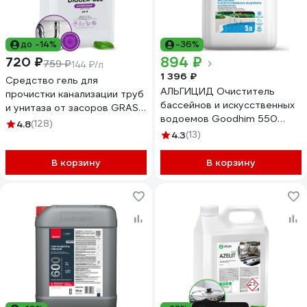
до -14%
-36%
894 ₽
720 ₽
759 ₽
144 ₽/л
1 396 ₽
Средство гель для
АЛЬГИЦИД Очиститель
прочистки канализации труб
бассейнов и искусственных
и унитаза от засоров GRASS
водоемов Goodhim 550
DIGGER GEL 5кг 125206
4.8
(128)
ЭКО (ECO) 5л, 50095
4.3
(13)
В корзину
В корзину