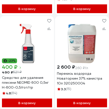
В корзину
В корзину
-23%
400 ₽
2 600 ₽
260 ₽/л
490 ₽
521 ₽
Перекись водорода
Средство для удаления
Новаторхим 37% канистра
плесени NEOMID 600 0,5кг
10л 320250004
Н-600-0,5/гот/тр
3.3
(15)
4.8
(84)
В корзину
В корзину