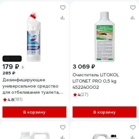
-37%
179 ₽
3 069 ₽
285 ₽
Очиститель LITOKOL
Дезинфицирующее
LITONET PRO 0,5 kg
универсальное средство
452240002
для отбеливания туалета,
4
(27)
сантехники, канализации,
4.8
(181)
пола DOMESTOS
Professional 1 л
В корзину
В корзину
4605922035633