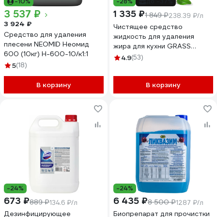
-10%
-28%
до -37%
3 537 ₽
1 335 ₽
1 849 ₽
238.39 ₽/л
3 924 ₽
Чистящее средство
Средство для удаления
жидкость для удаления
плесени NEOMID Неомид
жира для кухни GRASS
600 (10кг) Н-600-10/к1:1
Азелит AZELIT Анти жир 5.6
4.9
(53)
5
(18)
кг 125372
В корзину
В корзину
-24%
-24%
673 ₽
6 435 ₽
889 ₽
8 500 ₽
134.6 ₽/л
1287 ₽/л
Дезинфицирующее
Биопрепарат для прочистки