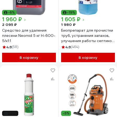
-6%
-19%
1 960 ₽
1 605 ₽
2 095 ₽
1 980 ₽
Средство для удаления
Биопрепарат для прочистки
плесени Neomid 5 кг Н-600-
труб, устранения запахов,
5/к1:1
улучшения работы септиков
и ЛОС Ликвазим 1л L1L2020VI
4.8
(58)
4.8
(464)
L01LHK2021
В корзину
В корзину
-52%
-5%