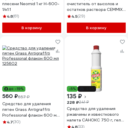
плесени Neomid 1 кг Н-600-
очиститель от высолов и
1/к1:1
остатков раствора CEMMIX
Clean 5 л 16845294
4.8
(61)
4.5
(29)
В корзину
В корзину
до -19%
-5%
-44%
135 ₽
560 ₽
657 ₽
228 ₽
241 ₽
Средство для удаления
Средство для удаления
пятен Grass Antigraffiti
ржавчины и известкового
Professional флакон 600 мл
налета САНОКС 750 г, гель
125602
4.7
(30)
601692
4.8
(33)