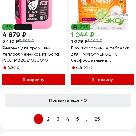
-5%
-14%
-20%
4 879 ₽
1 044 ₽
5 410 ₽
1 079 ₽
5 695 ₽
1 299 ₽
Реагент для промывки
Био. экологичные таблетки
теплообменников Mr.Bond
для ПММ SYNERGETIC
INOX MB2021030010
бесфосфатные в
водорастворимой пленке,
4.9
(12)
4.4
(557)
без запаха, 100шт
4607971451976 102100
В корзину
В корзину
102100lh 102100avt
Показать еще 40
1
2
3
4
5
...
25