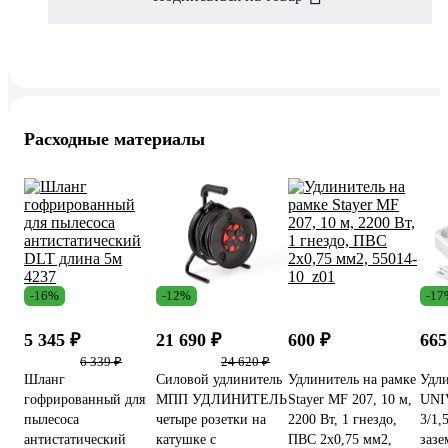
Расходные материалы
-16%
-12%
-17
5 345 ₽
21 690 ₽
600 ₽
665
6 339 ₽
24 620 ₽
Шланг
Силовой удлинитель
Удлинитель на рамке
Удл
гофрированный для
МПП УДЛИНИТЕЛЬ
Stayer MF 207, 10 м,
UNIV
пылесоса
четыре розетки на
2200 Вт, 1 гнездо,
3/1,
антистатический
катушке с
ПВС 2х0,75 мм2,
зазе