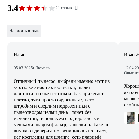
3.4
21 отзыв
Написать отзыв
Илья
Иван Ж
05.03.2025
г. Тюмень
12.04.2
Опыт ис
Отличный пылесос, выбрали именно этот из-
Хороши
за отключаемой автоочистки, шланг
автооч
длинный, но бьет статикой, бак прилегает
мешкам
плотно, тяга просто одуревшая у него,
слойны
штробим и сверлим подрозетники с
пылеотводом целый день - тянет без
изменений, используем с одноразовыми
мешками, щадим фильтр, защелки на баке не
внушают доверия, но функцию выполняют,
нет крепления для шланга, есть плавный