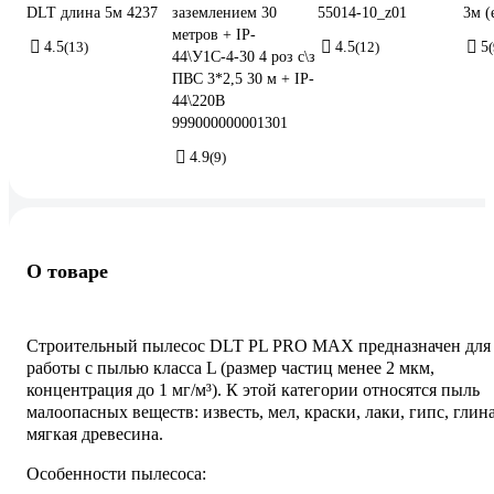
DLT длина 5м 4237
заземлением 30
55014-10_z01
3м (
метров + IP-
4.5
(13)
4.5
(12)
5
44\У1С-4-30 4 роз с\з
ПВС 3*2,5 30 м + IP-
44\220В
999000000001301
4.9
(9)
О товаре
Строительный пылесос DLT PL PRO MAX предназначен для
работы с пылью класса L (размер частиц менее 2 мкм,
концентрация до 1 мг/м³). К этой категории относятся пыль
малоопасных веществ: известь, мел, краски, лаки, гипс, глина
мягкая древесина.
Особенности пылесоса: