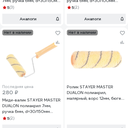
7мм, ручка 6мм, d=30/150мм
ручка 6мм, d=30/100мм
02184-15
03184-10
5
(3)
5
(2)
Аналоги
Аналоги
Нет в наличии
Нет в наличии
Последняя цена
Ролик STAYER MASTER
280 ₽
DUALON полиакрил,
малярный, ворс 12мм, бюгель
Миди-валик STAYER MASTER
6мм, 40x180мм 02184-18
DUALON полиакрил 7мм,
ручка 6мм, d=30/150мм
03184-15
5
(2)