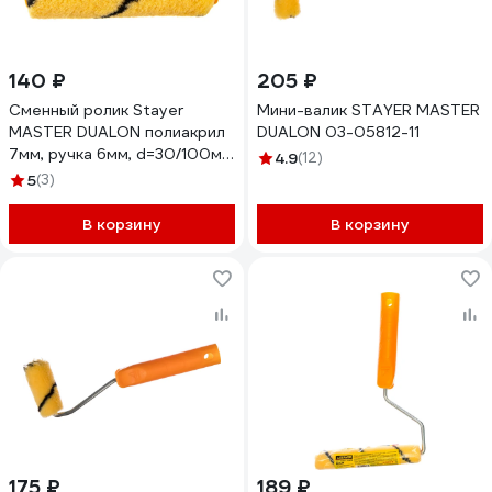
140 ₽
205 ₽
Сменный ролик Stayer
Мини-валик STAYER MASTER
MASTER DUALON полиакрил
DUALON 03-05812-11
7мм, ручка 6мм, d=30/100мм
4.9
(12)
02184-10
5
(3)
В корзину
В корзину
175 ₽
189 ₽