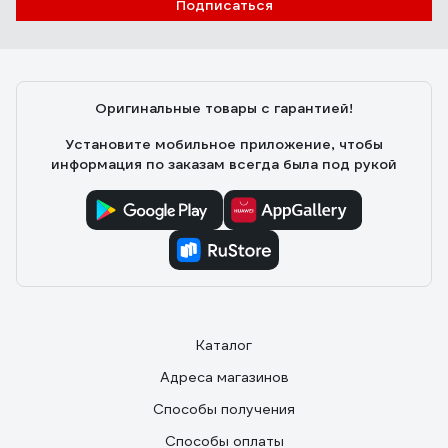
Игорь
02.10.2023
Подписаться
Удобно, главный плюс - это возможность нанести
приличный слой шпаклёвки за раз и уменьшается
вероятность протиров в процессе зачистки.
Скорость работы не особо увеличивает, зато
Оригинальные товары с гарантией!
сохраняет запястья от растяжения на больших
объемах. При определенном навыке можно
Установите мобильное приложение, чтобы
подготовить стену под покраску за 2 слоя (шитрока)
информация по заказам всегда была под рукой
Каталог
Адреса магазинов
Способы получения
Способы оплаты