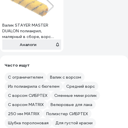
Валик STAYER MASTER
DUALON полиакрил,
малярный в сборе, ворс
12мм, бюгель 6мм, 40x240мм
Аналоги
03184-24_z01
Часто ищут
С ограничителем
Валик с ворсом
Из полиакрила с бюгелем
Средний ворс
С ворсом СИБРТЕХ
Сменные мини ролик
С ворсом MATRIX
Велюровые для лака
250 мм MATRIX
Полиэстер СИБРТЕХ
Шубка поролоновая
Для густой краски