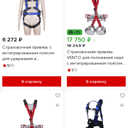
-3%
17 750 ₽
6 272 ₽
18 249 ₽
Страховочная привязь с
Страховочная привязь
интегрированным поясом
VENTO для положения сидя
для удержания и
с интегрированным поясом
позиционирования Alpsafe
5
(6)
для удержания и
DVX02
1
(1)
позиционирования Профи
Эксперт, размер 1 vnt 055_1
В корзину
В корзину