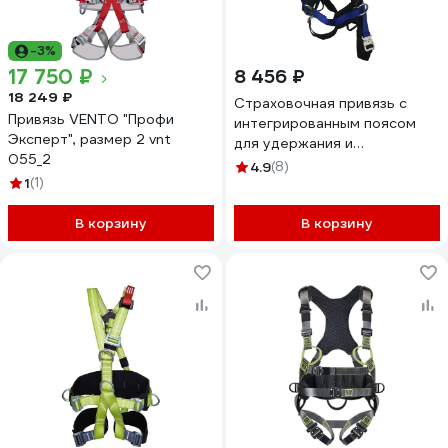
-3%
17 750 ₽
8 456 ₽
18 249 ₽
Страховочная привязь с
Привязь VENTO "Профи
интегрированным поясом
Эксперт", размер 2 vnt
для удержания и
055_2
позиционирования Alpsafe
4.9
(8)
1
(1)
DVX07
В корзину
В корзину