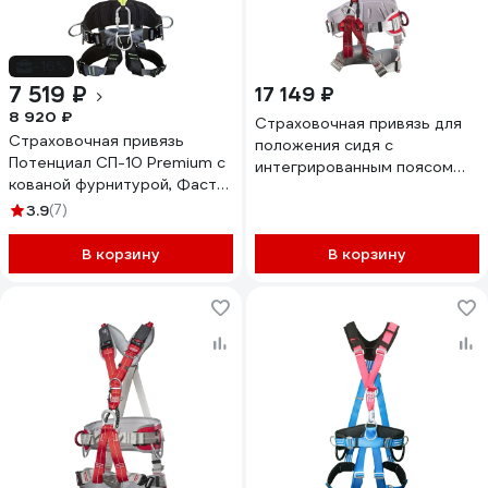
-16%
7 519 ₽
17 149 ₽
8 920 ₽
Страховочная привязь для
Страховочная привязь
положения сидя с
Потенциал СП-10 Premium с
интегрированным поясом
кованой фурнитурой, Фаст
для удержания и
ptc9062
3.9
(7)
позиционирования VENTO
Профи Мастер, размер 1 vnt
В корзину
050_1
В корзину