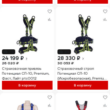
размер XL/XXL HAR35MXX
DVX04F
-7%
-6%
24 199 ₽
28 330 ₽
26 020 ₽
30 053 ₽
Страховочная привязь
Страховочный строп
Потенциал СП-10, Premium,
Потенциал СП-10
Фаст, Лайт ptc0012
(Искробезопасная), Premium,
Фаст, Лайт ptc0081
В корзину
В корзину