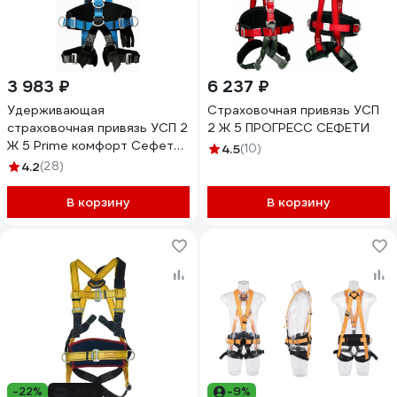
3 983 ₽
6 237 ₽
Удерживающая
Страховочная привязь УСП
страховочная привязь УСП 2
2 Ж 5 ПРОГРЕСС СЕФЕТИ
Ж 5 Prime комфорт Сефети
4.5
(10)
Прайм
4.2
(28)
В корзину
В корзину
-22%
-25%
-9%