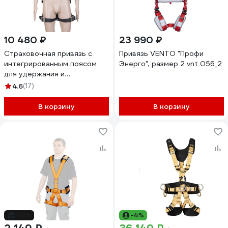
10 480 ₽
23 990 ₽
Страховочная привязь с
Привязь VENTO "Профи
интегрированным поясом
Энерго", размер 2 vnt 056_2
для удержания и
позиционирования Alpsafe
4.6
(17)
DVX08
В корзину
В корзину
-12%
-4%