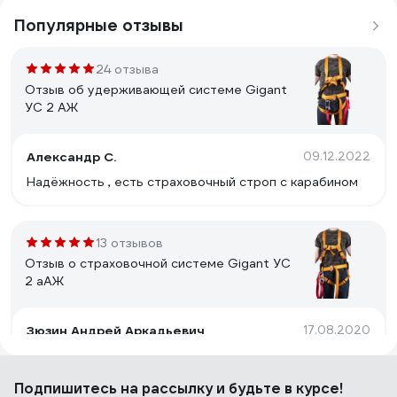
Популярные отзывы
24 отзыва
Отзыв об удерживающей системе Gigant
УС 2 АЖ
Александр С.
09.12.2022
Надёжность , есть страховочный строп с карабином
13 отзывов
Отзыв о страховочной системе Gigant УС
2 аАЖ
Зюзин Андрей Аркадьевич
17.08.2020
Очень качественно сшито! Концы лент обработаны!
Карабин мощнецкий на 20кН! Дополнительный
Подпишитесь
на рассылку
и будьте в курсе!
страховочный амортизатор, только будет ли он