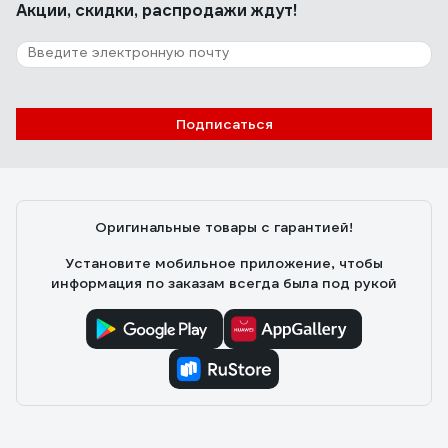
Акции, скидки, распродажи ждут!
плюсом, если высота скажем 3 метра. Но для большой
высоты однозначно плюс!
1 отзыв
Отзыв о страховочно-удерживающей
привязи Спрут VPK-13
Подписаться
Балашов Александр
17.01.2022
Цена по акции. Быстроразъемные пряжки.
Оригинальные товары с гарантией!
Установите мобильное приложение, чтобы
информация по заказам всегда была под рукой