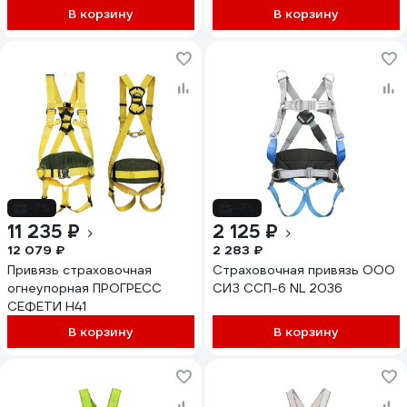
Профи Мастер Фаст, размер
В корзину
В корзину
1 vnt 051_1
-7%
-7%
11 235 ₽
2 125 ₽
12 079 ₽
2 283 ₽
Привязь страховочная
Страховочная привязь ООО
огнеупорная ПРОГРЕСС
СИЗ ССП-6 NL 2036
СЕФЕТИ Н41
В корзину
В корзину