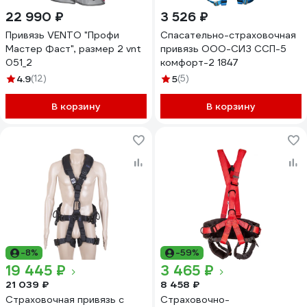
22 990 ₽
3 526 ₽
Привязь VENTO "Профи
Спасательно-страховочная
Мастер Фаст", размер 2 vnt
привязь ООО-СИЗ ССП-5
051_2
комфорт-2 1847
4.9
(12)
5
(5)
В корзину
В корзину
-8%
-59%
19 445 ₽
3 465 ₽
21 039 ₽
8 458 ₽
Страховочная привязь с
Страховочно-