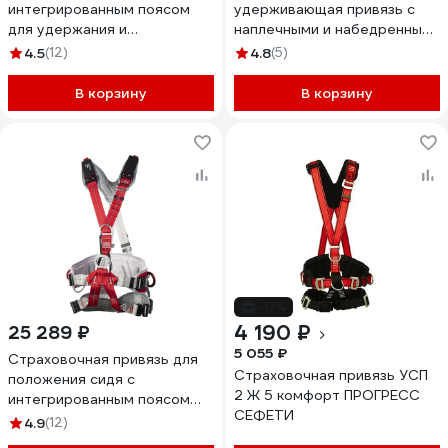
интегрированным поясом
удерживающая привязь с
для удержания и
наплечными и набедренными
позиционирования, с
лямками МОЛОТ СУПР 2 Ж 5
4.5
(12)
4.8
(5)
элементами крепления для
работы в положении сидя
В корзину
В корзину
Alpsafe DVX13
-17%
4 190 ₽
25 289 ₽
5 055 ₽
Страховочная привязь для
Страховочная привязь УСП
положения сидя с
2 Ж 5 комфорт ПРОГРЕСС
интегрированным поясом
СЕФЕТИ
для удержания и
4.9
(12)
позиционирования VENTO