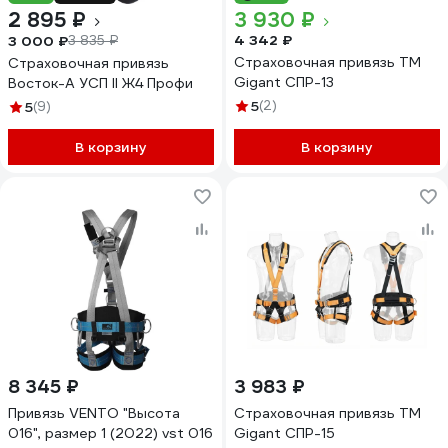
2 895 ₽
3 930 ₽
4 342 ₽
3 000 ₽
3 835 ₽
Страховочная привязь ТМ
Страховочная привязь
Gigant СПР-13
Восток-А УСП II Ж4 Профи
5
(2)
5
(9)
В корзину
В корзину
8 345 ₽
3 983 ₽
Привязь VENTO "Высота
Страховочная привязь ТМ
016", размер 1 (2022) vst 016
Gigant СПР-15