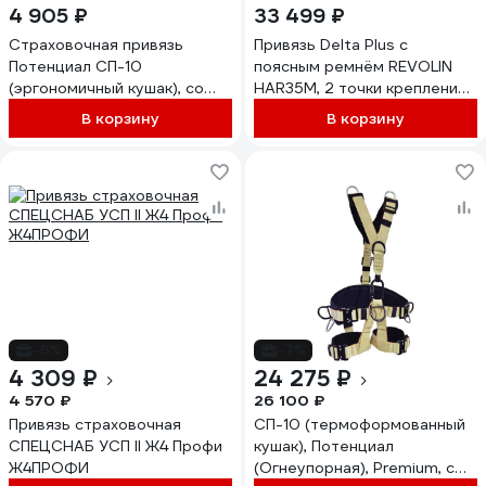
4 905 ₽
33 499 ₽
Страховочная привязь
Привязь Delta Plus с
Потенциал СП-10
поясным ремнём REVOLIN
(эргономичный кушак), со
HAR35M, 2 точки крепления,
спинным удлинителем,
для защиты от падений,
В корзину
В корзину
идентификационной
размер S/M/L HAR35MGT
книжкой, со
световозвращающей нитью
ptc9352
-6%
-7%
4 309 ₽
24 275 ₽
4 570 ₽
26 100 ₽
Привязь страховочная
СП-10 (термоформованный
СПЕЦСНАБ УСП II Ж4 Профи
кушак), Потенциал
Ж4ПРОФИ
(Огнеупорная), Premium, с