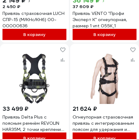
2 149 ₽
36 149 ₽
2 450 ₽
37 609 ₽
Привязь страховочная LUCH
Привязь VENTO "Профи
СПР-15 (M/КНс/КНб) 00-
Эксперт К" огнеупорная,
00000636
размер 1 vnt 055К_1
В корзину
В корзину
33 499 ₽
21 624 ₽
Привязь Delta Plus с
Огнеупорная страховочная
поясным ремнём REVOLIN
привязь с интегрированным
HAR35M, 2 точки крепления,
поясом для удержания и
для защиты от падений,
позиционирования Alpsafe
В корзину
В корзину