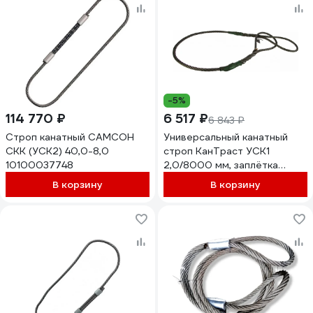
-5%
114 770 ₽
6 517 ₽
6 843 ₽
Строп канатный САМСОН
Универсальный канатный
СКК (УСК2) 40,0-8,0
строп КанТраст УСК1
10100037748
2,0/8000 мм, заплётка
USK1Z28000
В корзину
В корзину