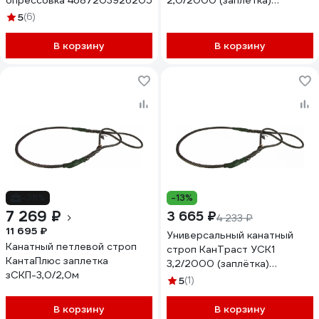
опрессовка 4687203926205
2,0/2000 (заплётка)
USK1Z22000
5
(6)
В корзину
В корзину
-38%
-13%
7 269 ₽
3 665 ₽
4 233 ₽
11 695 ₽
Универсальный канатный
Канатный петлевой строп
строп КанТраст УСК1
КантаПлюс заплетка
3,2/2000 (заплётка)
зСКП-3,0/2,0м
USK1Z322000
5
(1)
В корзину
В корзину