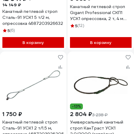
14 149 ₽
Канатный петлевой строп
Канатный петлевой строп
Gigant Professional СКП1
Сталь-91 УСК1 5 т/2 м,
УСК1 опрессовка, 2 т, 4 м
опрессовка 4687203926632
GP-СКП-2-4
5
(12)
5
(6)
В корзину
В корзину
-13%
1 750 ₽
2 804 ₽
3 238 ₽
Канатный петлевой строп
Универсальный канатный
Сталь-91 УСК1 2 т/1.5 м,
строп КанТраст УСК1