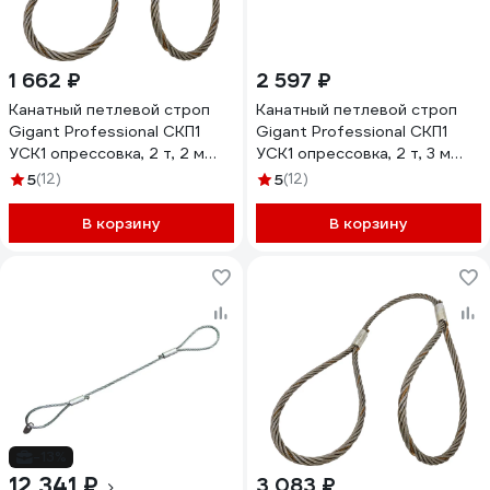
1 662 ₽
2 597 ₽
Канатный петлевой строп
Канатный петлевой строп
Gigant Professional СКП1
Gigant Professional СКП1
УСК1 опрессовка, 2 т, 2 м
УСК1 опрессовка, 2 т, 3 м
GP-СКП-2-2
GP-СКП-2-3
5
(12)
5
(12)
В корзину
В корзину
-13%
12 341 ₽
3 083 ₽