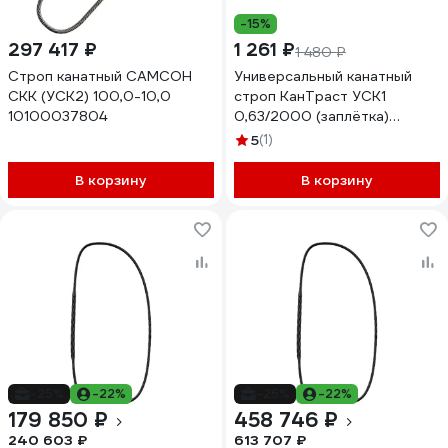
-15%
297 417 ₽
1 261 ₽
1 480 ₽
Строп канатный САМСОН
Универсальный канатный
СКК (УСК2) 100,0-10,0
строп КанТраст УСК1
10100037804
0,63/2000 (заплётка)
USK1Z0632000
5
(1)
В корзину
В корзину
-25%
-22%
-25%
-22%
179 850 ₽
458 746 ₽
240 603 ₽
613 707 ₽