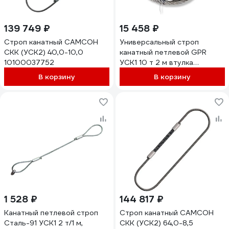
139 749 ₽
15 458 ₽
Строп канатный САМСОН
Универсальный строп
СКК (УСК2) 40,0-10,0
канатный петлевой GPR
10100037752
УСК1 10 т 2 м втулка
4631171104561
В корзину
В корзину
1 528 ₽
144 817 ₽
Канатный петлевой строп
Строп канатный САМСОН
Сталь-91 УСК1 2 т/1 м,
СКК (УСК2) 64,0-8,5