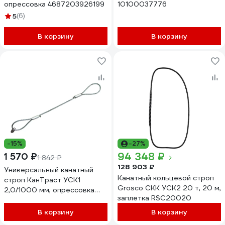
опрессовка 4687203926199
10100037776
5
(6)
В корзину
В корзину
-15%
-27%
94 348 ₽
1 570 ₽
1 842 ₽
128 903 ₽
Универсальный канатный
Канатный кольцевой строп
строп КанТраст УСК1
Grosco СКК УСК2 20 т, 20 м,
2,0/1000 мм, опрессовка
заплетка RSC20020
USK121000OP
В корзину
В корзину