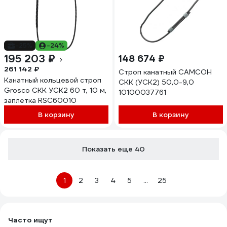
-25%
-24%
195 203 ₽
148 674 ₽
261 142 ₽
Строп канатный САМСОН
Канатный кольцевой строп
СКК (УСК2) 50,0-9,0
Grosco СКК УСК2 60 т, 10 м,
10100037761
заплетка RSC60010
В корзину
В корзину
Показать еще 40
1
2
3
4
5
...
25
Часто ищут