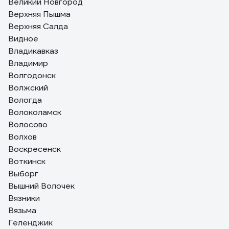
Великий Новгород
Верхняя Пышма
Верхняя Салда
Видное
Владикавказ
Владимир
Волгодонск
Волжский
Вологда
Волоколамск
Волосово
Волхов
Воскресенск
Воткинск
Выборг
Вышний Волочек
Вязники
Вязьма
Геленджик