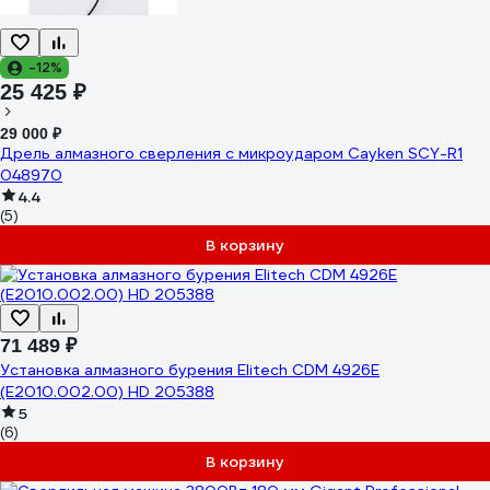
-12%
25 425 ₽
29 000 ₽
Дрель алмазного сверления c микроударом Cayken SCY-R1
048970
4.4
(5)
В корзину
71 489 ₽
Установка алмазного бурения Elitech CDM 4926E
(E2010.002.00) HD 205388
5
(6)
В корзину