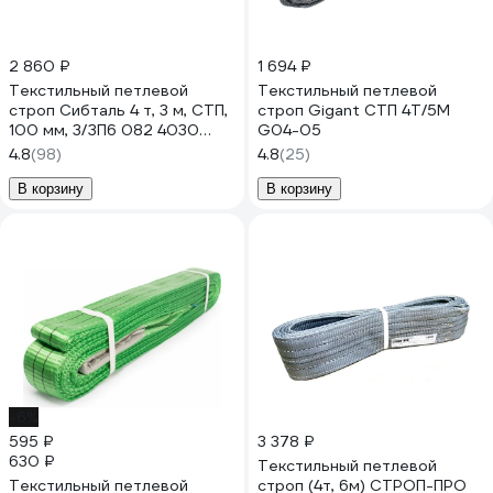
2 860 ₽
1 694 ₽
Текстильный петлевой
Текстильный петлевой
строп Сибталь 4 т, 3 м, СТП,
строп Gigant СТП 4Т/5М
100 мм, 3/ЗП6 082 4030
G04-05
1060
4.8
(98)
4.8
(25)
В корзину
В корзину
-6%
595 ₽
3 378 ₽
630 ₽
Текстильный петлевой
Текстильный петлевой
строп (4т, 6м) СТРОП-ПРО