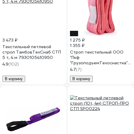
-6%
3 473 ₽
1 275 ₽
1 355 ₽
Текстильный петлевой
строп ТамбовТехСнаб СТП
Строп текстильный ООО
5 т, 4 м 7930105410950
"Пкф
"ГрузоподъемТехоснастка"
4.9
(102)
СТП 5.0/4000 3549
4.7
(7)
В корзину
В корзину