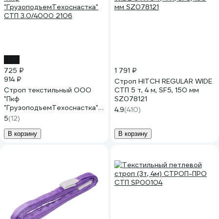
-21%
725 ₽
1 791 ₽
914 ₽
Строп HITCH REGULAR WIDE
Строп текстильный ООО
СТП 5 т, 4 м, SF5, 150 мм
"Пкф
SZ078121
"ГрузоподъемТехоснастка"
4.9
(410)
СТП 3.0/4000 2106
5
(12)
В корзину
В корзину