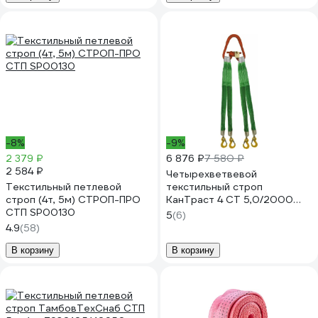
-8%
-9%
2 379 ₽
6 876 ₽
7 580 ₽
2 584 ₽
Четырехветвевой
Текстильный петлевой
текстильный строп
строп (4т, 5м) СТРОП-ПРО
КанТраст 4 СТ 5,0/2000
СТП SP00130
4ST5602000
5
(6)
4.9
(58)
В корзину
В корзину