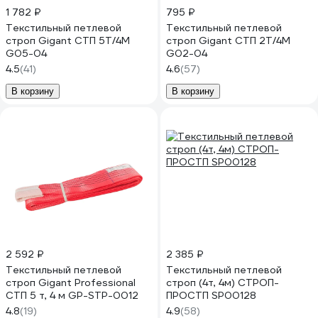
1 782 ₽
795 ₽
Текстильный петлевой
Текстильный петлевой
строп Gigant СТП 5Т/4М
строп Gigant СТП 2Т/4М
G05-04
G02-04
4.5
(41)
4.6
(57)
В корзину
В корзину
2 592 ₽
2 385 ₽
Текстильный петлевой
Текстильный петлевой
строп Gigant Professional
строп (4т, 4м) СТРОП-
СТП 5 т, 4 м GP-STP-0012
ПРОСТП SP00128
4.8
(19)
4.9
(58)