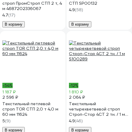
строп ПромСтроп СТП 2 т, 4
СТП SP00132
м 4687202336067
4.9
(58)
4.7
(17)
В корзину
В корзину
-54%
-12%
1 187 ₽
1 810 ₽
2 596 ₽
2 064 ₽
Текстильный петлевой
Текстильный
строп TOR СТП 2,0 т 4,0 м
четырехветвевой строп
60 мм 11624
Строп-Стор 4СТ 2 тн. / 1 м
S100289
5
(9)
4.9
(46)
В корзину
В корзину