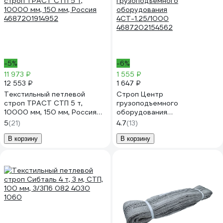
-5%
-6%
11 973 ₽
1 555 ₽
12 553 ₽
1 647 ₽
Текстильный петлевой
Строп Центр
строп ТРАСТ СТП 5 т,
грузоподъемного
10000 мм, 150 мм, Россия
оборудования
4687201914952
4СТ-1.25/1000
5
(21)
4.7
(13)
4687202154562
В корзину
В корзину