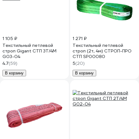
1 105 ₽
1 271 ₽
Текстильный петлевой
Текстильный петлевой
строп Gigant СТП 3Т/4М
строп (2т, 4м) СТРОП-ПРО
G03-04
СТП SP00080
4.7
(59)
5
(20)
В корзину
В корзину