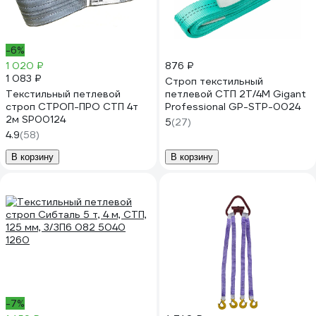
-6%
1 020 ₽
876 ₽
1 083 ₽
Строп текстильный
Текстильный петлевой
петлевой СТП 2Т/4М Gigant
строп СТРОП-ПРО СТП 4т
Professional GP-STP-0024
2м SP00124
5
(27)
4.9
(58)
В корзину
В корзину
-7%