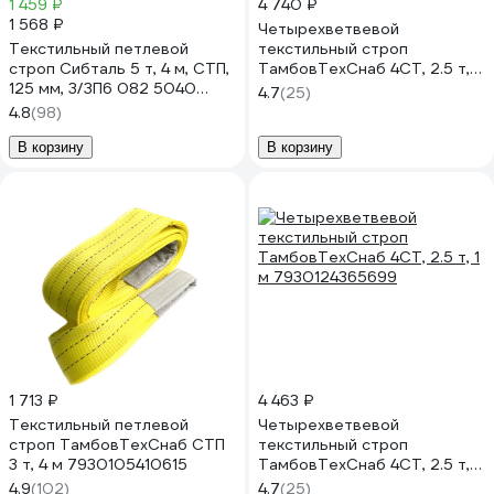
1 459 ₽
4 740 ₽
1 568 ₽
Четырехветвевой
Текстильный петлевой
текстильный строп
строп Сибталь 5 т, 4 м, СТП,
ТамбовТехСнаб 4СТ, 2.5 т,
125 мм, 3/ЗП6 082 5040
1.5 м 7930124365705
4.7
(25)
1260
4.8
(98)
В корзину
В корзину
1 713 ₽
4 463 ₽
Текстильный петлевой
Четырехветвевой
строп ТамбовТехСнаб СТП
текстильный строп
3 т, 4 м 7930105410615
ТамбовТехСнаб 4СТ, 2.5 т, 1
м 7930124365699
4.9
(102)
4.7
(25)