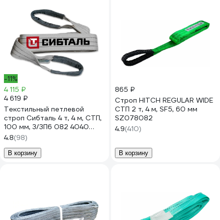
-11%
4 115 ₽
865 ₽
4 619 ₽
Строп HITCH REGULAR WIDE
Текстильный петлевой
СТП 2 т, 4 м, SF5, 60 мм
строп Сибталь 4 т, 4 м, СТП,
SZ078082
100 мм, 3/ЗП6 082 4040
4.9
(410)
1060
4.8
(98)
В корзину
В корзину