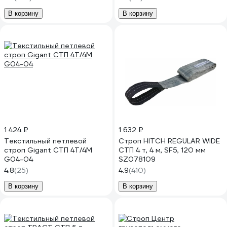
В корзину
В корзину
1 424 ₽
1 632 ₽
Текстильный петлевой
Строп HITCH REGULAR WIDE
строп Gigant СТП 4Т/4М
СТП 4 т, 4 м, SF5, 120 мм
G04-04
SZ078109
4.8
(25)
4.9
(410)
В корзину
В корзину