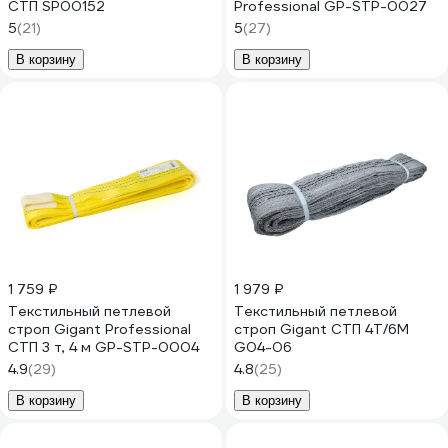
СТП SP00152
Professional GP-STP-0027
5
(21)
5
(27)
В корзину
В корзину
1 759 ₽
1 979 ₽
Текстильный петлевой
Текстильный петлевой
строп Gigant Professional
строп Gigant СТП 4Т/6М
СТП 3 т, 4 м GP-STP-0004
G04-06
4.9
(29)
4.8
(25)
В корзину
В корзину