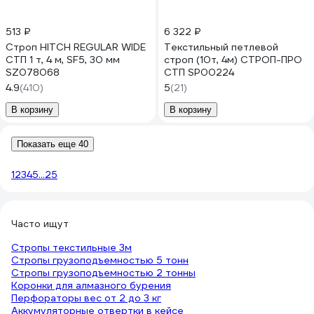
513 ₽
6 322 ₽
Строп HITCH REGULAR WIDE
Текстильный петлевой
СТП 1 т, 4 м, SF5, 30 мм
строп (10т, 4м) СТРОП-ПРО
SZ078068
СТП SP00224
4.9
(410)
5
(21)
В корзину
В корзину
Показать еще 40
1
2
3
4
5
...
25
Часто ищут
Стропы текстильные 3м
Стропы грузоподъемностью 5 тонн
Стропы грузоподъемностью 2 тонны
Коронки для алмазного бурения
Перфораторы вес от 2 до 3 кг
Аккумуляторные отвертки в кейсе