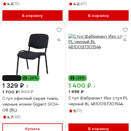
4.5
(15)
4.2
(40)
В корзину
В корзину
-30%
-26%
-28%
1 329 ₽
1 400 ₽
1 956 ₽
1 700 ₽
1 900 ₽
Стул Фабрикант Изо стул PL
Стул офисный серая ткань,
черный BL 4610097301544
черные ножки Gigant GCH-
08 (BL)
5
(13)
4.7
(48)
Купить
В корзину