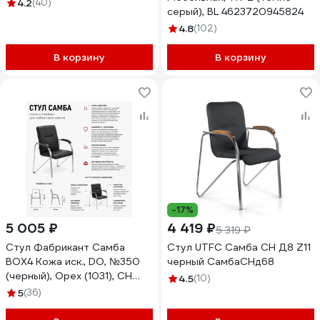
4.2
(40)
серый), BL 4623720945824
4.8
(102)
В корзину
В корзину
-17%
5 005 ₽
4 419 ₽
5 319 ₽
Стул Фабрикант Самба
Стул UTFC Самба CH Д8 Z11
BOX4 Кожа иск., DO, №350
черный СамбаСНд68
(черный), Орех (1031), CH
4.5
(10)
4610018464693
5
(36)