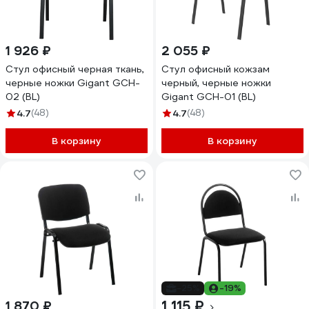
1 926 ₽
2 055 ₽
Стул офисный черная ткань,
Стул офисный кожзам
черные ножки Gigant GCH-
черный, черные ножки
02 (BL)
Gigant GCH-01 (BL)
4.7
(48)
4.7
(48)
В корзину
В корзину
-25%
-19%
1 115 ₽
1 870 ₽