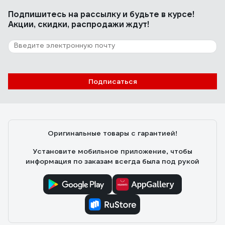
Прочный реально. Собран аккуратно, пошито тоже
Подпишитесь
на рассылку
и будьте в курсе!
всё ровно.
Акции, скидки, распродажи ждут!
45 отзывов
Отзыв о Staff Iso Lite 532562
Подписаться
ярослав к.
26.02.2023
Достоинства: Крепкий стул, сидеть удобно
Недостатки: Была плохо закреплена спинка стула
Оригинальные товары с гарантией!
Установите мобильное приложение, чтобы
информация по заказам всегда была под рукой