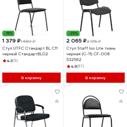
-18%
-29%
1 379 ₽
2 065 ₽
1 680 ₽
2 915 ₽
Стул UTFC Стандарт BL С11
Стул Staff Iso Lite ткань
черный СтандартBL02
черная (С-11) CF-008
532562
4.3
(9)
4.9
(87)
В корзину
В корзину