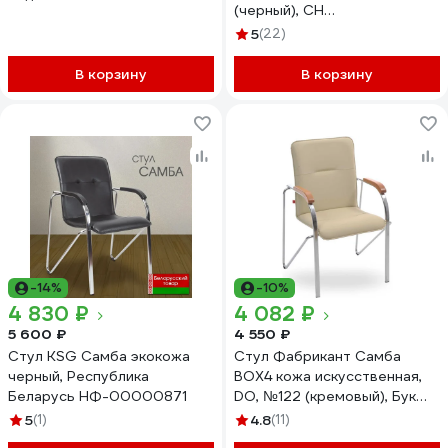
(черный), CH
4610097307867
5
(22)
В корзину
В корзину
-14%
-10%
4 830 ₽
4 082 ₽
5 600 ₽
4 550 ₽
Стул KSG Самба экокожа
Стул Фабрикант Самба
черный, Республика
BOX4 кожа искусственная,
Беларусь НФ-00000871
DO, №122 (кремовый), Бук
(1007), CH 4610018467618
5
(1)
4.8
(11)