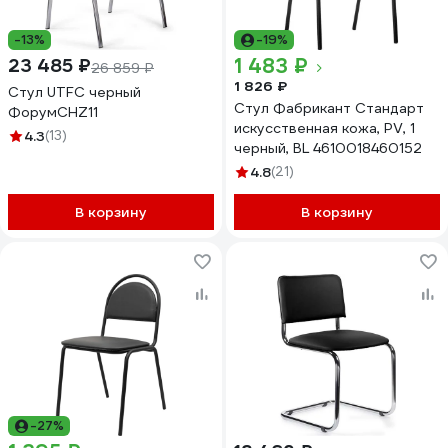
-13%
-19%
1 483 ₽
23 485 ₽
26 859 ₽
1 826 ₽
Стул UTFC черный
Стул Фабрикант Стандарт
ФорумСНZ11
искусственная кожа, PV, 1
4.3
(13)
черный, BL 4610018460152
4.8
(21)
В корзину
В корзину
-27%