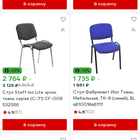
В корзину
В корзину
-23%
-12%
2 764 ₽
1 735 ₽
1 961 ₽
3 125 ₽
3 605 ₽
Стул Фабрикант Изо Ткань,
Стул Staff Iso Lite хром,
Мебельная, ТК-9 (синий), BL
ткань серая (С-71) CF-008
4610018461111
532566
4.8
(102)
4.9
(87)
В корзину
В корзину