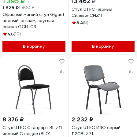
1 395 ₽
13 462 ₽
1 826 ₽
1 900 ₽
Стул UTFC черный
Офисный мягкий стул Gigant
СильвияСНZ11
черный кожзам, круглая
3.4
(8)
спинка GCH-03
4.6
(10)
В корзину
В корзину
8 376 ₽
2 232 ₽
Стул UTFC Стандарт BL Z11
Стул UTFC ИЗО серый
черный СтандартBL01
1120BLZ71