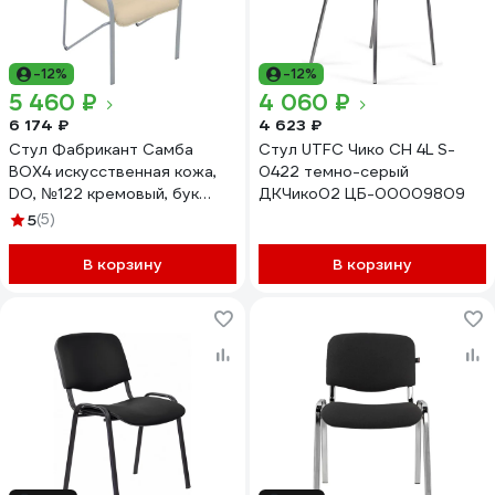
-12%
-12%
5 460 ₽
4 060 ₽
6 174 ₽
4 623 ₽
Стул Фабрикант Самба
Стул UTFC Чико CH 4L S-
BOX4 искусственная кожа,
0422 темно-серый
DO, №122 кремовый, бук
ДКЧико02 ЦБ-00009809
1007, AL 4610097302954
5
(5)
В корзину
В корзину