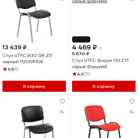
-21%
4 469 ₽
13 439 ₽
5 670 ₽
Стул UTFC ИЗО GR Z11
Стул UTFC Форум СН Z71
черный 1120GR106
серый Форум45
4.6
(5)
4.3
(13)
В корзину
В корзину