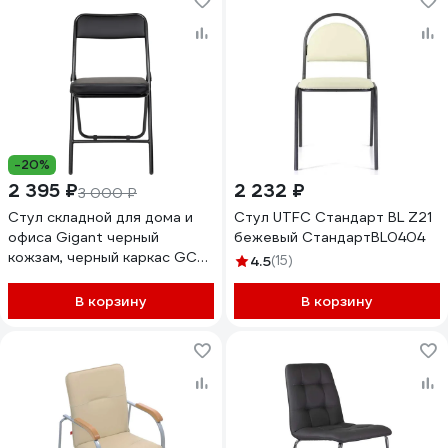
-20%
2 395 ₽
2 232 ₽
3 000 ₽
Стул складной для дома и
Стул UTFC Стандарт BL Z21
офиса Gigant черный
бежевый СтандартBL0404
кожзам, черный каркас GCH-
4.5
(15)
20
В корзину
В корзину