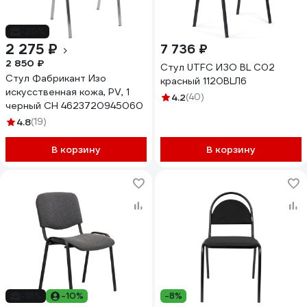
-20%
2 275 ₽
7 736 ₽
2 850 ₽
Стул UTFC ИЗО BL С02
Стул Фабрикант Изо
красный 1120BLЛ6
искусственная кожа, PV, 1
4.2
(40)
черный CH 4623720945060
4.8
(19)
В корзину
В корзину
-18%
-10%
-8%