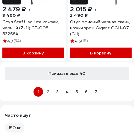
-28%
-19%
2 479 ₽
2 015 ₽
3 460 ₽
2 490 ₽
Стул Staff Iso Lite кожзам,
Стул офисный черная ткань,
черный (Z-11) CF-008
ножки хром Gigant GCH-07
532564
(CH)
4.7
(34)
4.5
(19)
В корзину
В корзину
Показать еще 40
1
2
3
4
5
6
7
Часто ищут
150 кг