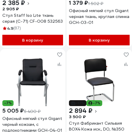
2 385 ₽
1 379 ₽
1 502 ₽
2 905 ₽
Офисный мягкий стул Gigant
Стул Staff Iso Lite ткань
черная ткань, круглая спинка
серая (С-71) CF-008 532563
GCH-03-01
4.9
(87)
В корзину
В корзину
-7%
-17%
-7%
2 894 ₽
5 005 ₽
5 400 ₽
3 500 ₽
Офисный мягкий стул Gigant
Стул Фабрикант Сильвия
черный кожзам, с
BOX4 Кожа иск., DO, №350
подлокотниками GCH-04-01