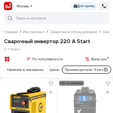
Москва
Для юрлиц
Поиск в каталоге
Главная
/
Инструмент
/
Сварочное оборудование
/
Сваро
Сварочный инвертор 220 А Start
2 товара
По популярности
Фильтры
Наличие в магазинах
Цена
Производители: Start
Нет в наличии