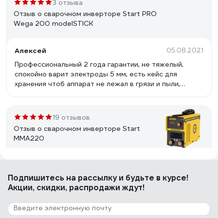
3 отзыва
Отзыв о сварочном инверторе Start PRO
Wega 200 modelSTICK
Алексей
05.08.2021
Профессиональный 2 года гарантии, не тяжелый,
спокойно варит электроды 5 мм, есть кейс для
хранения чтоб аппарат не лежал в грязи и пыли,
длинные родные кабеля !
19 отзывов
Отзыв о сварочном инверторе Start
MMA220
Алексей Ч.
11.01.2019
Подпишитесь
на рассылку
и будьте в курсе!
Мне всё очень понравилось. Первый раз взял в руки
Акции, скидки, распродажи ждут!
сварку. Сварил пандус, стеллажи, использовал
примерно 8 кг электродов. Для таких начинающих как
я, это просто находка.