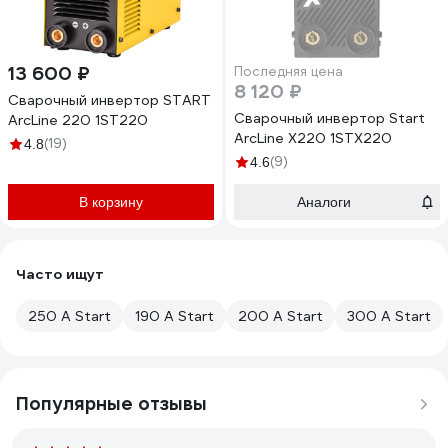
13 600 ₽
Последняя цена
8 120 ₽
Сварочный инвертор START
Сварочный инвертор Start
ArcLine 220 1ST220
ArcLine Х220 1STХ220
(19)
4.8
(9)
4.6
В корзину
Аналоги
Часто ищут
250 А Start
190 А Start
200 А Start
300 А Start
Популярные отзывы