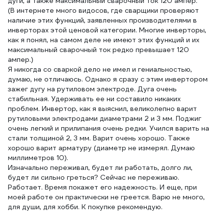
дуги, а также максимальный сварочный ток 120 ампер.
(В интернете много видосов, где сварщики проверяют
наличие этих функций, заявленных производителями в
инверторах этой ценовой категории. Многие инверторы,
как я понял, на самом деле не имеют этих функций и их
максимальный сварочный ток редко превышает 120
ампер.)
Я никогда со сваркой дело не имел и гениальностью,
думаю, не отличаюсь. Однако я сразу с этим инвертором
зажег дугу на рутиловом электроде. Дуга очень
стабильная. Удерживать ее ни составило никаких
проблем. Инвертор, как я выяснил, великолепно варит
рутиловыми электродами диаметрами 2 и 3 мм. Поджиг
очень легкий и прилипания очень редки. Учился варить на
стали толщиной 2, 3 мм. Варит очень хорошо. Также
хорошо варит арматуру (диаметр не измерял. Думаю
миллиметров 10).
Изначально переживал, будет ли работать, долго ли,
будет ли сильно греться? Сейчас не переживаю.
Работает. Время покажет его надежность. И еще, при
моей работе он практически не греется. Варю не много,
для души, для хобби. К покупке рекомендую.