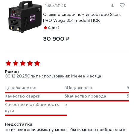
16257812
Отзыв о сварочном инверторе Start
PRO Wega 251 modelSTICK
4.4
(7)
30 900 ₽
Роман
09.12.2025
Опыт использования: Менее месяца
Цена/качество
5
Надежность
5
Качество сварки
5
Качество провода
5
Качество и стабильность
5
дуги
Недостатки:
не выявил значимых, ну может быть можно прибраться к