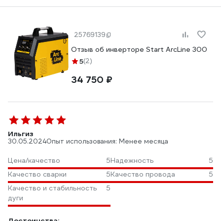
25769139
Отзыв об инверторе Start ArcLine 300
5
(2)
34 750 ₽
Ильгиз
30.05.2024
Опыт использования: Менее месяца
Цена/качество
5
Надежность
5
Качество сварки
5
Качество провода
5
Качество и стабильность
5
дуги
Достоинства: