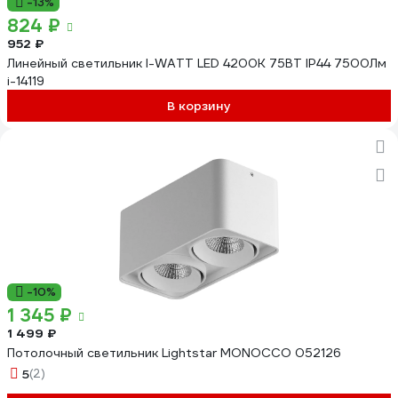
-13%
824 ₽
952 ₽
Линейный светильник I-WATT LED 4200K 75ВТ IP44 7500Лм
i-14119
В корзину
-10%
1 345 ₽
1 499 ₽
Потолочный светильник Lightstar MONOCCO 052126
5
(2)