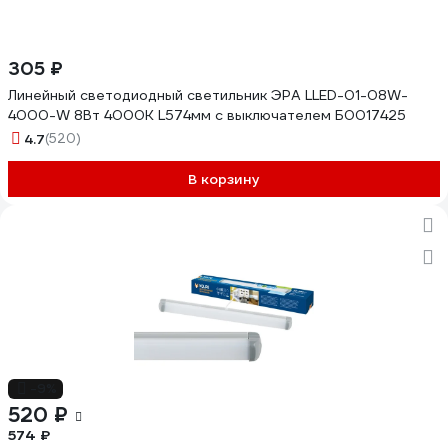
305 ₽
Линейный светодиодный светильник ЭРА LLED-01-08W-
4000-W 8Вт 4000K L574мм с выключателем Б0017425
4.7
(520)
В корзину
-9%
520 ₽
574 ₽