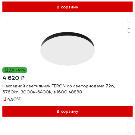
В корзину
до -41%
4 620 ₽
Накладной светильник FERON со светодиодами 72w,
5760lm, 3000к-6400k, al1600 48888
4.9
(161)
В корзину