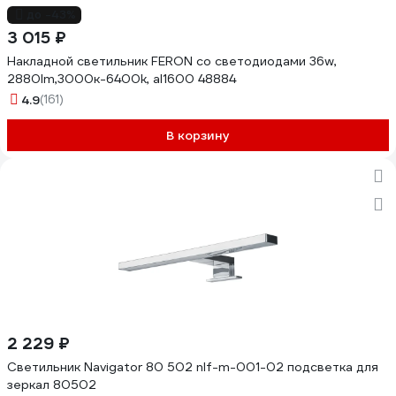
до -43%
3 015 ₽
Накладной светильник FERON со светодиодами 36w,
2880lm,3000к-6400k, al1600 48884
4.9
(161)
В корзину
2 229 ₽
Светильник Navigator 80 502 nlf-m-001-02 подсветка для
зеркал 80502