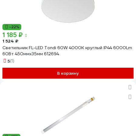
-22%
1 185 ₽
1 524 ₽
Светильник FL-LED Tondi 60W 4000K круглый IP44 6000Lm
60Вт 450ммx35мм 612694
5
(1)
В корзину