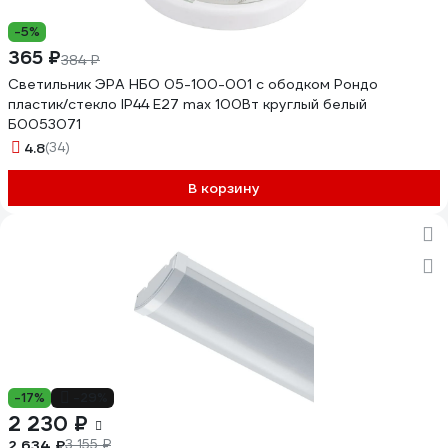
-5%
365 ₽
384 ₽
Светильник ЭРА НБО 05-100-001 с ободком Рондо
пластик/стекло IP44 E27 max 100Вт круглый белый
Б0053071
4.8
(34)
В корзину
-17%
-29%
2 230 ₽
2 634 ₽
3 155 ₽