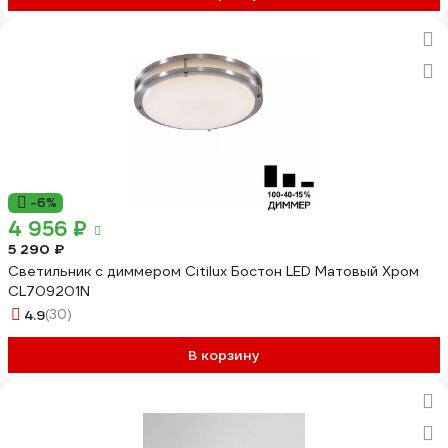
-6%
4 956 ₽
5 290 ₽
Светильник с диммером Citilux Бостон LED Матовый Хром
CL709201N
4.9
(30)
В корзину