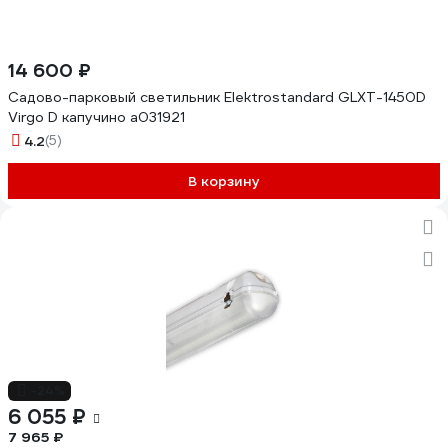
14 600 ₽
Садово-парковый светильник Elektrostandard GLXT-1450D
Virgo D капучино a031921
4.2
(5)
В корзину
-24%
6 055 ₽
7 965 ₽