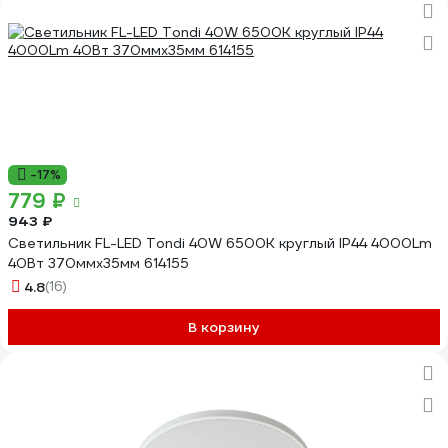
-17%
779 ₽
943 ₽
Светильник FL-LED Tondi 40W 6500K круглый IP44 4000Lm
40Вт 370ммx35мм 614155
4.8
(16)
В корзину