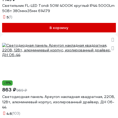
Светильник FL-LED Tondi 50W 4000K круглый IP44 5000Lm
50Вт 380ммx35мм 614179
5
(1)
В корзину
-11%
863 ₽
969 ₽
Светодиодная панель Apeyron накладная квадратная, 220В,
12Вт, алюминиевый корпус, изолированный драйвер, ДН 06-
44
4.6
(103)