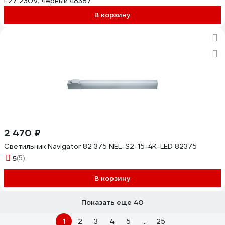
E27 230V, черный 48387
В корзину
2 470 ₽
Светильник Navigator 82 375 NEL-S2-15-4K-LED 82375
5
(5)
В корзину
Показать еще 40
1
2
3
4
5
...
25