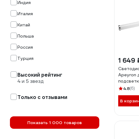
Индия
Италия
Китай
Польша
Россия
Турция
1 649 
Светодио
Высокий рейтинг
Apeyron 
4 и 5 звезд
подсветки
540ЛМ, 4
4.8
(6)
Только с отзывами
В корзи
Показать 1 000 товаров