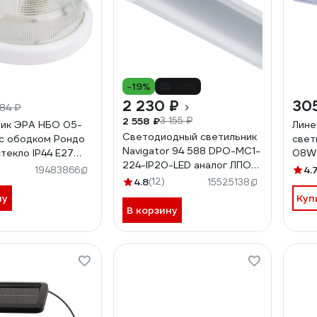
-19%
-29%
2 230 ₽
30
84 ₽
2 558 ₽
3 155 ₽
ик ЭРА НБО 05-
Лине
Светодиодный светильник
с ободком Рондо
свет
Navigator 94 588 DPO-MC1-
текло IP44 E27
08W
224-IP20-LED аналог ЛПО
т круглый белый
L574
4.
19483866
2х36 94588
1
Б00
4.8
(12)
15525138
ну
Куп
В корзину