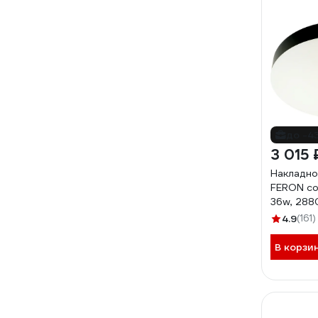
до -4
3 015 
Накладно
FERON со
36w, 288
al1600 4
4.9
(161)
В корзи