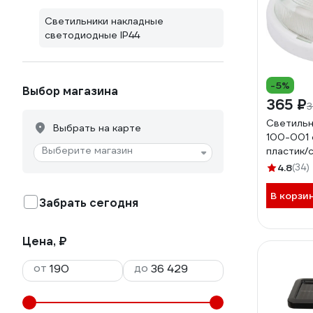
Светильники накладные
светодиодные IP44
-5%
Выбор магазина
365 ₽
3
Светильн
Выбрать на карте
100-001 
Выберите магазин
пластик/с
max 100В
4.8
(34)
Б005307
В корзи
Забрать сегодня
Цена, ₽
от
до