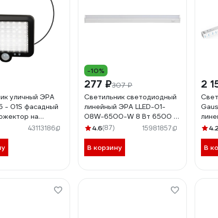
-10%
277 ₽
2 1
307 ₽
ик уличный ЭРА
Светильник светодиодный
Свет
 - 01S фасадный
линейный ЭРА LLED-01-
Gaus
ожектор на
08W-6500-W 8 Вт 6500 К
лине
й батарее
574 мм с выключателем
анал
4.6
(87)
4.
43113186
15981857
 белый 100 SMD
Б0033304
1434
71278
ну
В корзину
В к