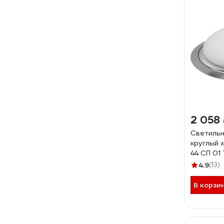
2 058
Светильн
круглый 
44 СП 01
SQ0346-
4.9
(13)
В корзи