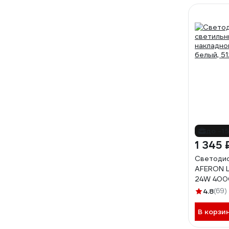
до -1
1 345 
Светодио
AFERON L
24W 4000
4.8
(69)
В корзи