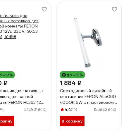
о -17%
до -31%
0 ₽
1 884 ₽
ильник для натяжных
Светодиодный линейный
лков для ванной
светильник FERON AL5060
аты FERON HL363 12W,
4000K 6W в пластиковом
, GX53, белый, 41998
корпусе IP44 29660
94)
4.4
(14)
21293194
15692294
орзину
В корзину