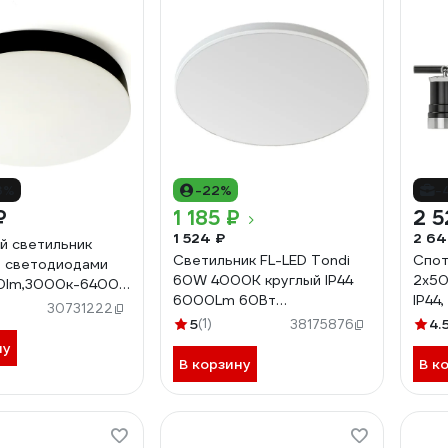
3%
-22%
-
₽
1 185 ₽
2 5
1 524 ₽
2 64
й светильник
Светильник FL-LED Tondi
Спот
 светодиодами
60W 4000K круглый IP44
2х50
0lm,3000к-6400k,
6000Lm 60Вт
IP44
8884
30731222
450ммx35мм 612694
SQ0
5
(1)
4.
38175876
ну
В корзину
В к