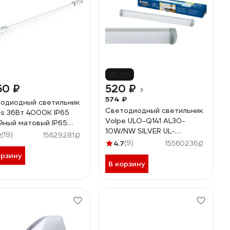
-9%
50 ₽
520 ₽
574 ₽
одиодный светильник
Светодиодный светильник
s 36Вт 4000К IP65
Volpe ULO-Q141 AL30-
йный матовый IP65
10W/NW SILVER UL-
ог ЛСП 2х36Вт SQ
2
(19)
15629281
00000451
25236
4.7
(9)
15560236
орзину
В корзину