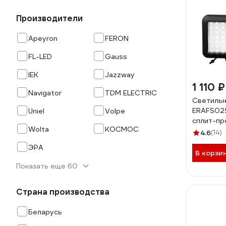
Производители
Apeyron
FERON
FL-LED
Gauss
IEK
Jazzway
1 110 ₽
Navigator
TDM ELECTRIC
Светильн
ERAFS025
Uniel
Volpe
сплит-пр
Wolta
КОСМОС
солнечно
4.6
(14)
холодный
ЭРА
LED Б00
В корзи
Показать еще 60
Страна производства
Беларусь