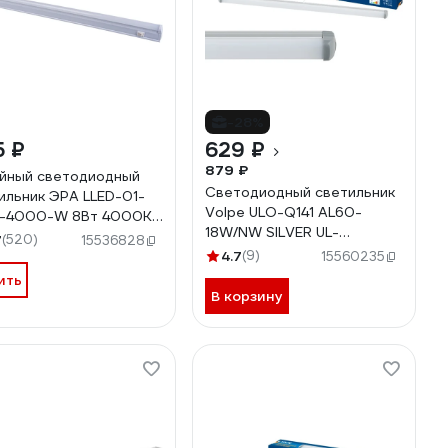
-28%
5 ₽
629 ₽
879 ₽
йный светодиодный
Светодиодный светильник
ильник ЭРА LLED-01-
Volpe ULO-Q141 AL60-
-4000-W 8Вт 4000K
18W/NW SILVER UL-
мм с выключателем
7
(520)
15536828
00000452
17425
4.7
(9)
15560235
ить
В корзину