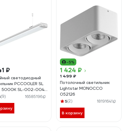
-5%
41 ₽
1 424 ₽
1 499 ₽
йный светодиодный
Потолочный светильник
ильник PCCOOLER SL
Lightstar MONOCCO
т 5000К SL-002-0040
052126
002-0040-5000
6
(9)
16585196
5
(2)
18191641
орзину
В корзину