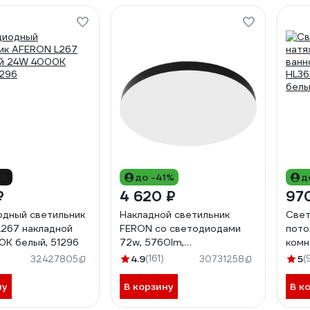
5%
до -41%
д
₽
4 620 ₽
97
дный светильник
Накладной светильник
Свет
267 накладной
FERON со светодиодами
пото
K белый, 51296
72w, 5760lm,
комн
3000к-6400k, al1600
230V
4.9
(161)
5
(
32427805
30731258
48888
ну
В корзину
В к