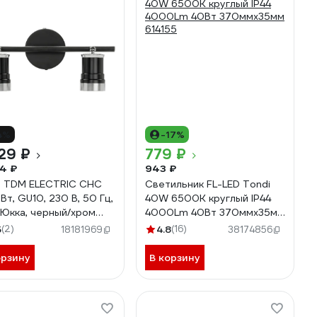
4%
-17%
29 ₽
779 ₽
4 ₽
943 ₽
 TDM ELECTRIC СНС
Светильник FL-LED Tondi
Вт, GU10, 230 В, 50 Гц,
40W 6500K круглый IP44
, Юкка, черный/хром
4000Lm 40Вт 370ммx35мм
358-0221
614155
5
(2)
4.8
(16)
18181969
38174856
орзину
В корзину