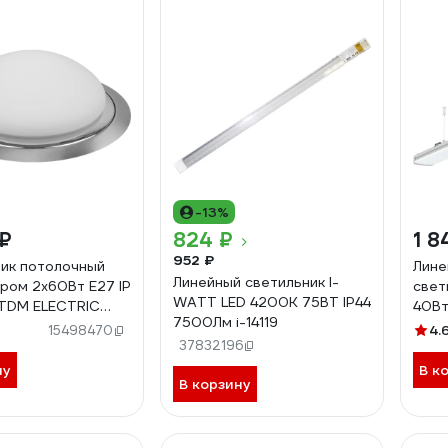
-13%
 ₽
824 ₽
1 8
952 ₽
ик потолочный
Лине
Линейный светильник I-
хром 2х60Вт E27 IP
свет
WATT LED 4200K 75ВТ IP44
 TDM ELECTRIC
40В
7500Лм i-14119
0001
SL-
4.
15498470
37832196
ну
В к
В корзину