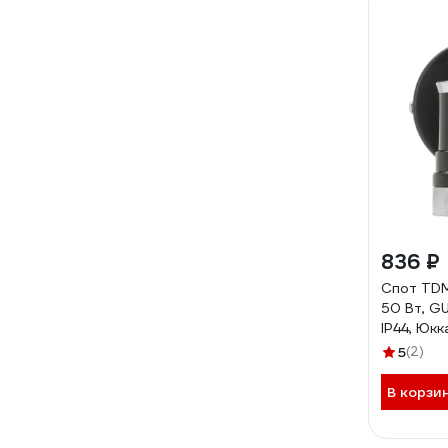
836 ₽
Спот TD
50 Вт, GU
IP44, Юкк
SQ0358-
5
(2)
В корзи