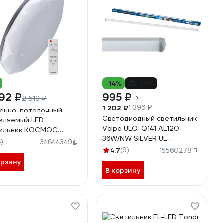
-14%
-29%
92 ₽
995 ₽
2 519 ₽
1 202 ₽
1 396 ₽
енно-потолочный
Светодиодный светильник
вляемый LED
Volpe ULO-Q141 AL120-
тильник КОСМОС
36W/NW SILVER UL-
IUM DIAMOND 120Вт
4)
34644349
00000453
0-6500K 9960Лм
4.7
(9)
15560278
iam120W
орзину
В корзину