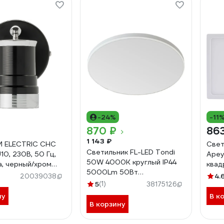
-24%
-11
870 ₽
86
1 143 ₽
M ELECTRIC СНС
Свет
Светильник FL-LED Tondi
10, 230В, 50 Гц,
Apey
50W 4000K круглый IP44
а, черный/хром
квад
5000Lm 50Вт
0220
алюм
4.
20039038
380ммx35мм 614179
5
(1)
изол
38175126
ДН 0
ну
В к
В корзину