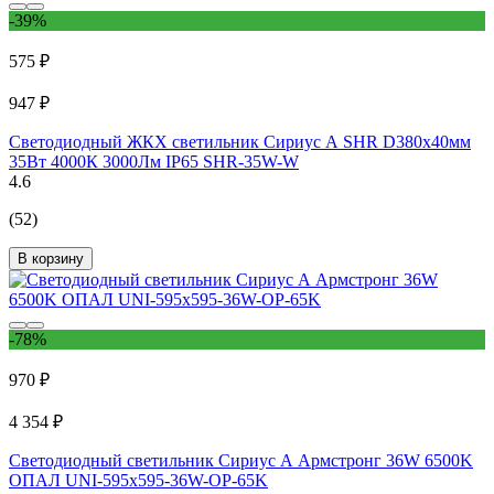
-39%
575 ₽
947 ₽
Светодиодный ЖКХ светильник Сириус А SHR D380x40мм
35Вт 4000К 3000Лм IP65 SHR-35W-W
4.6
(52)
В корзину
-78%
970 ₽
4 354 ₽
Светодиодный светильник Сириус А Армстронг 36W 6500K
ОПАЛ UNI-595x595-36W-OP-65K