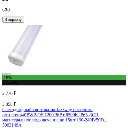
(26)
В корзину
-18%
до -44%
2 770 ₽
3 358 ₽
Светодиодный светильник Jazzway настенно-
потолочныйPWP-OS 1200 36Вт 6500К IP65 ДСП
магистральное подключение до 15шт 190-240В/50Гц
5003149A