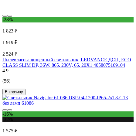
-28%
1 823 ₽
1 919 ₽
2 524 ₽
Пылевлагозащищенный светильник, LEDVANCE ДСП, ECO
CLASS SLIM DP, 36W, 865, 230V, 65, 20X1 4058075169104
4.9
(56)
В корзину
-16%
-32%
1 575 ₽