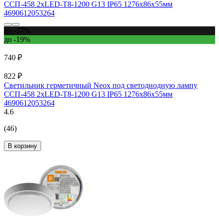
до -27%
до -19%
740 ₽
822 ₽
Светильник герметичный Neox под светодиодную лампу
ССП-458 2xLED-Т8-1200 G13 IP65 1276x86x55мм
4690612053264
4.6
(46)
В корзину