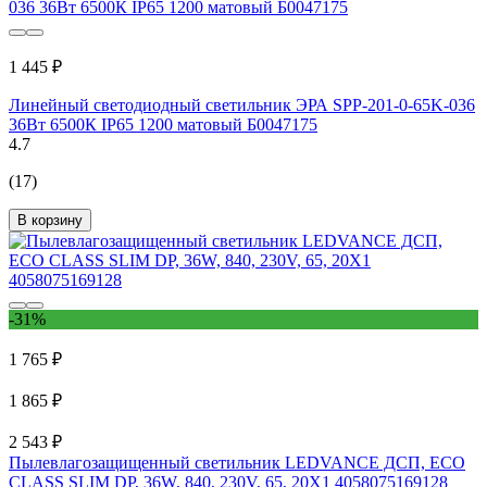
1 445 ₽
Линейный светодиодный светильник ЭРА SPP-201-0-65K-036
36Вт 6500К IP65 1200 матовый Б0047175
4.7
(17)
В корзину
-31%
1 765 ₽
1 865 ₽
2 543 ₽
Пылевлагозащищенный светильник LEDVANCE ДСП, ECO
CLASS SLIM DP, 36W, 840, 230V, 65, 20X1 4058075169128