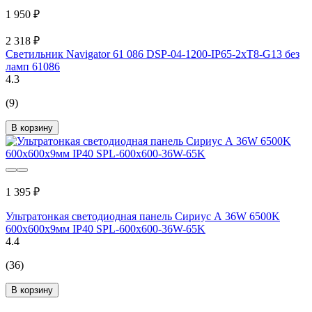
1 950 ₽
2 318 ₽
Светильник Navigator 61 086 DSP-04-1200-IP65-2хT8-G13 без
ламп 61086
4.3
(9)
В корзину
1 395 ₽
Ультратонкая светодиодная панель Сириус А 36W 6500K
600х600х9мм IP40 SPL-600x600-36W-65K
4.4
(36)
В корзину