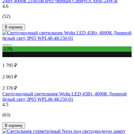
24Вт 4000К 2100Лм IP65 Черный СириусА SHR-24W-B
4.6
(52)
В корзину
-13%
-24%
1 795 ₽
2 063 ₽
2 370 ₽
Светодиодный светильник Wolta LED 45Вт, 4000К Дневной
белый свет, IP65 WPL48-4K150-01
4.5
(63)
В корзину