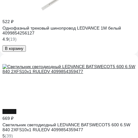
522 ₽
Однофазный трековый шинопровод LEDVANCE 1M белый
4099854256127
4.9
(19)
В корзину
до -9%
669 ₽
Светильник светодиодный LEDVANCE BATSWECOT5 600 6.5W
840 2XFS10x1 RULEDV 4099854359477
5
(39)