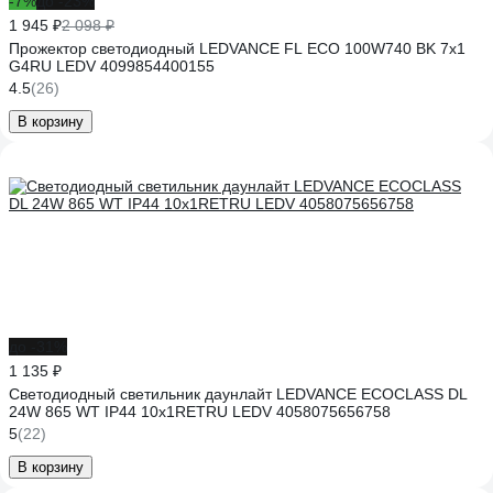
-7%
до -23%
1 945 ₽
2 098 ₽
Прожектор светодиодный LEDVANCE FL ECO 100W740 BK 7x1
G4RU LEDV 4099854400155
4.5
(26)
В корзину
до -31%
1 135 ₽
Светодиодный светильник даунлайт LEDVANCE ECOCLASS DL
24W 865 WT IP44 10x1RETRU LEDV 4058075656758
5
(22)
В корзину