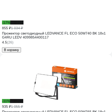
-17%
до -22%
855 ₽
1 034 ₽
Прожектор светодиодный LEDVANCE FL ECO 50W740 BK 18x1
G4RU LEDV 4099854400117
4.5
(26)
В корзину
-11%
до -25%
935 ₽
1 055 ₽
Прожектор светодиодный LEDVANCE FL ECO 50W765 BK 18x1