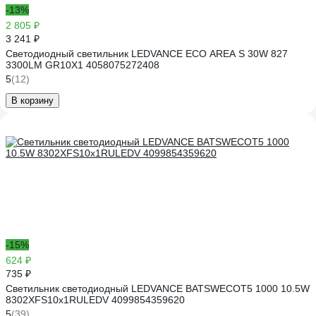
-13%
2 805 ₽
3 241 ₽
Светодиодный светильник LEDVANCE ECO AREA S 30W 827
3300LM GR10X1 4058075272408
5
(12)
В корзину
-15%
624 ₽
735 ₽
Светильник светодиодный LEDVANCE BATSWECOT5 1000 10.5W
8302XFS10x1RULEDV 4099854359620
5
(39)