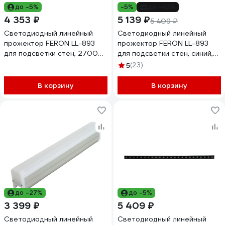
до -5%
-5%
до -42%
4 353 ₽
5 139 ₽
5 409 ₽
Светодиодный линейный
Светодиодный линейный
прожектор FERON LL-893
прожектор FERON LL-893
для подсветки стен, 2700K,
для подсветки стен, синий,
250x40x25mm, 6W DC24V,
970x40x25mm, 24W DC24V,
5
(23)
IP65, 51564
IP65, 51562
В корзину
В корзину
до -27%
до -5%
3 399 ₽
5 409 ₽
Светодиодный линейный
Светодиодный линейный