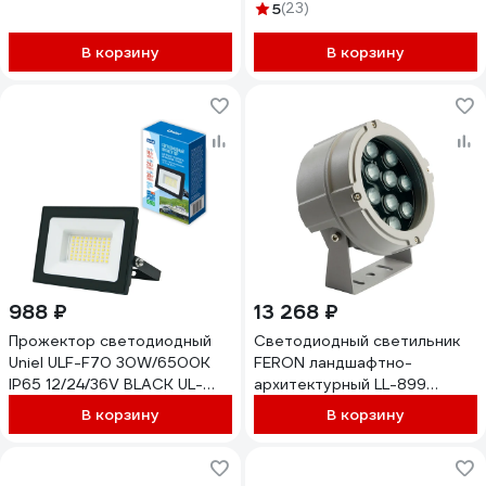
SILVER UL-00008370
IP65, 51568
5
(23)
В корзину
В корзину
988 ₽
13 268 ₽
Прожектор светодиодный
Светодиодный светильник
Uniel ULF-F70 30W/6500K
FERON ландшафтно-
IP65 12/24/36V BLACK UL-
архитектурный LL-899
00012873
DC24V 48W RGBW IP65,
В корзину
В корзину
52105