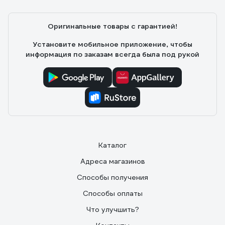
Иван Александрович
17.04.2018
Оригинальные товары с гарантией!
яркий свет, который сравним с сетевым моделями
регулировка наклона позволяет установить под
Установите мобильное приложение, чтобы
нужным углом возможность установки на штатив
информация по заказам всегда была под рукой
упрощает использование на неровном покрытии,
переставлять его регулировка мощности освещения
- есть два уровня для разных нужд и экономии
аккумулятора
Каталог
Адреса магазинов
Способы получения
Способы оплаты
Что улучшить?