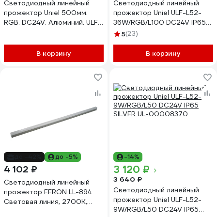
Светодиодный линейный
Светодиодный линейный
прожектор Uniel 500мм.
прожектор Uniel ULF-L52-
RGB. DC24V. Алюминий. ULF-
36W/RGB/L100 DC24V IP65
L52-12W/RGB/L50 DC24V
SILVER UL-00008368
5
(23)
IP65 UL-00008369
В корзину
В корзину
до -42%
до -5%
-14%
3 120 ₽
4 102 ₽
3 640 ₽
Светодиодный линейный
Светодиодный линейный
прожектор FERON LL-894
прожектор Uniel ULF-L52-
Световая линия, 2700K,
9W/RGB/L50 DC24V IP65
975x30x45mm, 12W, DC24V,