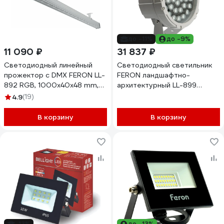
до -11%
до -9%
11 090 ₽
31 837 ₽
Светодиодный линейный
Светодиодный светильник
прожектор с DMX FERON LL-
FERON ландшафтно-
892 RGB, 1000х40х48 mm,
архитектурный LL-899
36W, 24V, IP65 32259
DC24V 96W RGBW IP65,
4.9
(19)
52107
В корзину
В корзину
-13%
до -13%