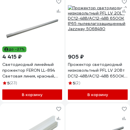
до -27%
4 415 ₽
905 ₽
Светодиодный линейный
Прожектор светодиодный
прожектор FERON LL-894
низковольтный PFL LV 20Вт
Световая линия, красный,
DC12-48В/AC12-48В 6500K
975x30x45mm, 12W, DC24V,
IP65 пылевлагозащищенный
5
(23)
5
(2)
IP65, 51571
Jazzway 5068490
В корзину
В корзину