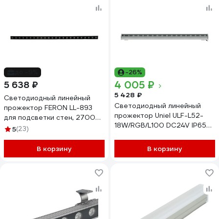
до -9%
-26%
4 005 ₽
5 638 ₽
5 428 ₽
Светодиодный линейный
Светодиодный линейный
прожектор FERON LL-893
прожектор Uniel ULF-L52-
для подсветки стен, 2700K,
18W/RGB/L100 DC24V IP65
970x40x25mm, 24W DC24V,
5
(23)
SILVER UL-00008364
IP65, 51560
В корзину
В корзину