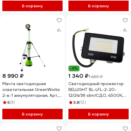
В корзину
В корзину
-8%
8 990 ₽
1 340 ₽
1 455 ₽
Мачта светодиодная
Светодиодный прожектор
осветительная GreenWorks
BELLIGHT BL-LFL-2-20-
2-в-1 аккумуляторная, Арт.,
12/24/36 slim/СДО, 4500К,
24V, без АКБ и ЗУ 3401107
1600 Lm, IP65 71712211
5
(9)
3.8
(12)
В корзину
В корзину