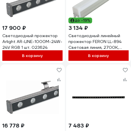
до -19%
17 900 ₽
3 134 ₽
Светодиодный прожектор
Светодиодный линейный
Arlight AR-LINE-1000M-24W-
прожектор FERON LL-894
24V RGB 1 шт. 023624
Световая линия, 2700K,
250x30x45mm, 3W, DC24V,
В корзину
В корзину
IP65, 51572
16 778 ₽
7 483 ₽