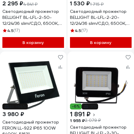
2 295 ₽
1 530 ₽
4 841 ₽
1 715 ₽
Светодиодный прожектор
Светодиодный прожектор
BELLIGHT BL-LFL-2-50-
BELLIGHT BL-LFL-2-20-
12/24/36 slim/СДО, 6500К,
12/24/36 slim/СДО, 6500К,
4000 Lm, IP65 71712817
1600 Lm, IP65 71712615
4.5
(17)
4.5
(17)
В корзину
В корзину
до -44%
-6%
-9%
1 891 ₽
3 980 ₽
1 955 ₽
2 079 ₽
Светодиодный прожектор
Светодиодный прожектор
FERON LL-922 IP65 100W
BELLIGHT BL-LFL-2-30-