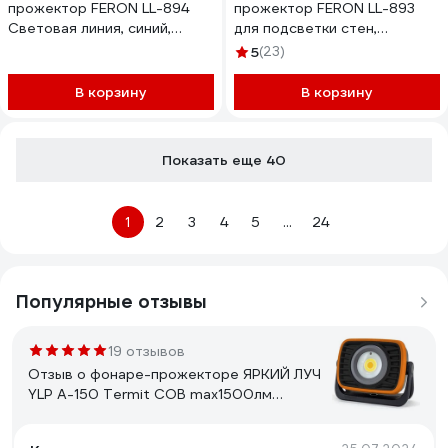
прожектор FERON LL-894
прожектор FERON LL-893
Световая линия, синий,
для подсветки стен,
250x30x45mm, 3W, DC24V,
красный, 970x40x25mm,
5
(23)
IP65, 51574
24W DC24V, IP65, 51563
В корзину
В корзину
Показать еще 40
1
2
3
4
5
...
24
Популярные отзывы
19 отзывов
Отзыв о фонаре-прожекторе ЯРКИЙ ЛУЧ
YLP A-150 Termit COB max1500лм
4реж+SMD красный 2реж,IPX4, Li-Ion
4606400006909