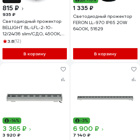
815 ₽
1 335 ₽
935 ₽
Светодиодный прожектор
Светодиодный прожектор
FERON LL-970 IP65 20W
BELLIGHT BL-LFL-2-10-
6400K, 51629
12/24/36 slim/СДО, 4500К,
800 Lm, IP65 71712110
3.8
(12)
В корзину
В корзину
-14%
-3%
3 365 ₽
6 900 ₽
3 920 ₽
7 140 ₽