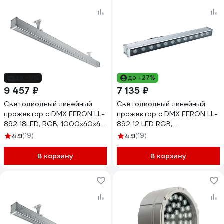
до -9%
до -27%
9 457 ₽
7 135 ₽
Светодиодный линейный
Светодиодный линейный
прожектор с DMX FERON LL-
прожектор с DMX FERON LL-
892 18LED, RGB, 1000х40х48
892 12 LED RGB,
mm, 18W, 24V, IP65 32258
500х40х48mm, 12W, 24V,
4.9
(19)
4.9
(19)
IP65 32257
В корзину
В корзину