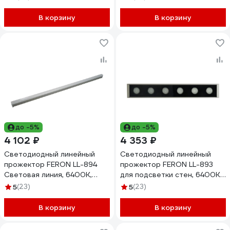
IP65, 51561
В корзину
В корзину
до -5%
до -5%
4 102 ₽
4 353 ₽
Светодиодный линейный
Светодиодный линейный
прожектор FERON LL-894
прожектор FERON LL-893
Световая линия, 6400K,
для подсветки стен, 6400K,
975x30x45mm, 12W, DC24V,
250x40x25mm, 6W DC24V,
5
(23)
5
(23)
IP65, 51569
IP65, 51565
В корзину
В корзину