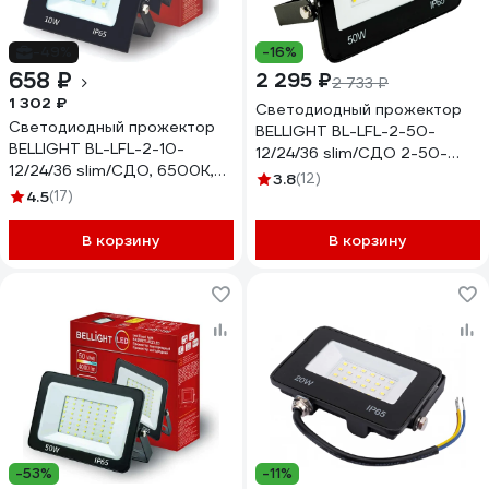
-49%
-16%
658 ₽
2 295 ₽
2 733 ₽
1 302 ₽
Светодиодный прожектор
Светодиодный прожектор
BELLIGHT BL-LFL-2-50-
BELLIGHT BL-LFL-2-10-
12/24/36 slim/СДО 2-50-
12/24/36 slim/СДО, 6500К,
12/24/36 slim, 4500К, 4000
3.8
(12)
800 Lm, IP65 71712514
4.5
(17)
Lm, IP65 71712413
В корзину
В корзину
-53%
-11%