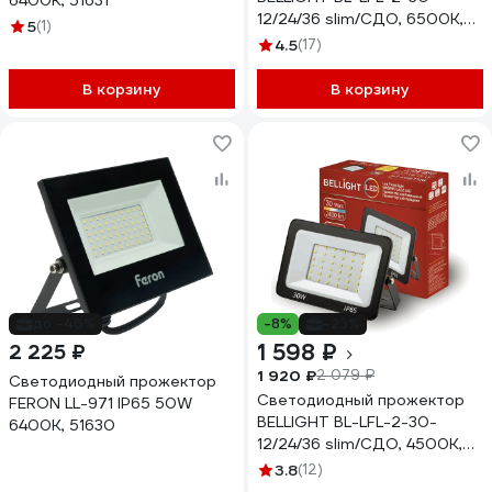
6400K, 51631
12/24/36 slim/СДО, 6500К,
5
(1)
2400 Lm, IP65 71712716
4.5
(17)
В корзину
В корзину
до -46%
-8%
-23%
1 598 ₽
2 225 ₽
1 920 ₽
2 079 ₽
Светодиодный прожектор
Светодиодный прожектор
FERON LL-971 IP65 50W
BELLIGHT BL-LFL-2-30-
6400K, 51630
12/24/36 slim/СДО, 4500К,
2400 Lm, IP65 71712312
3.8
(12)