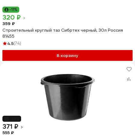
-11%
320 ₽
359 ₽
Строительный круглый таз Сибртех черный, 30л Россия
81455
4.5
(74)
В корзину
-33%
371 ₽
555 ₽