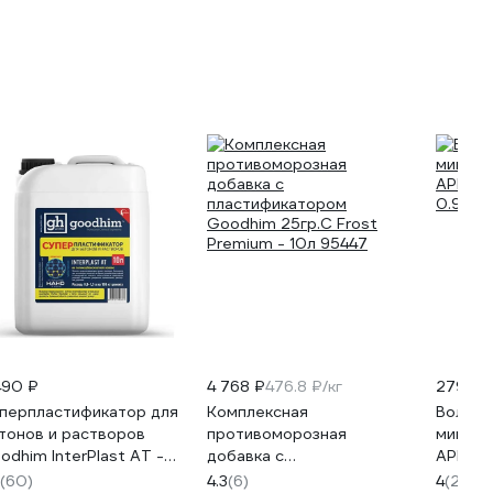
490 ₽
4 768 ₽
476.8 ₽/кг
279 ₽
перпластификатор для
Комплексная
Волокн
тонов и растворов
противоморозная
микроа
odhim InterPlast АТ -
добавка с
АРМА 
л 92824
пластификатором
0.9
(60)
4.3
(6)
4
(2)