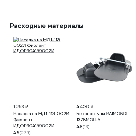
Расходные материалы
1 253 ₽
4 400 ₽
Насадка на МД1-11Э 002И
Бетоноступы RAIMONDI
Фиолент
137BMOLLA
ИДФР304159002И
4.8
(13)
4.5
(279)