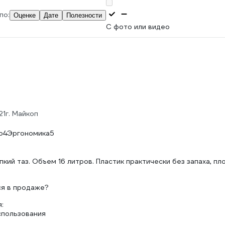
по:
Оценке
Дате
Полезности
С фото или видео
21
г. Майкоп
о
4
Эргономика
5
кий таз. Объем 16 литров. Пластик практически без запаха, пло
ся в продаже?
:
пользования