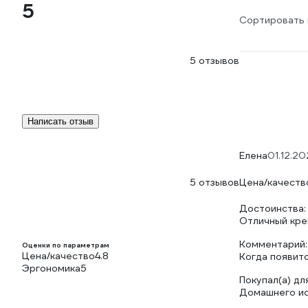
5
Сортировать 
5 отзывов
Написать отзыв
Елена
01.12.20
5 отзывов
Цена/качеств
Достоинства:
Отличный креп
Комментарий:
Оценки по параметрам
Цена/качество
4.8
Когда появит
Эргономика
5
Покупал(а) для
Домашнего ис