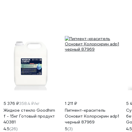
5 376 ₽
358.4 ₽/кг
1 211 ₽
5 
Жидкое стекло Goodhim
Пигмент-краситель
Су
f - 15кг Готовый продукт
Основит Колорскрин adp1
бе
40381
черный 87969
Go
10
4.5
(26)
5
(3)
4.5