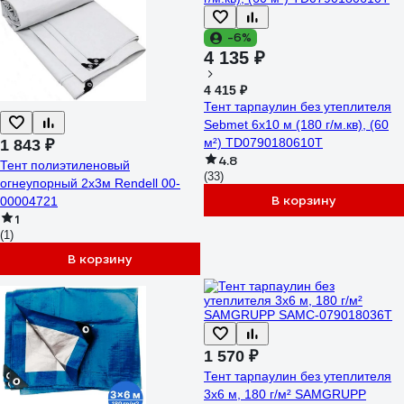
-6%
4 135 ₽
4 415 ₽
Тент тарпаулин без утеплителя
Sebmet 6x10 м (180 г/м.кв), (60
м²) TD0790180610Т
1 843 ₽
4.8
Тент полиэтиленовый
(33)
огнеупорный 2х3м Rendell 00-
В корзину
00004721
1
(1)
В корзину
1 570 ₽
Тент тарпаулин без утеплителя
3x6 м, 180 г/м² SAMGRUPP