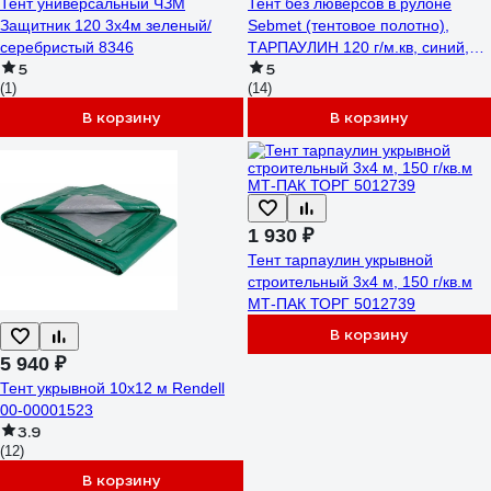
Тент универсальный ЧЗМ
Тент без люверсов в рулоне
Защитник 120 3х4м зеленый/
Sebmet (тентовое полотно),
серебристый 8346
ТАРПАУЛИН 120 г/м.кв, синий,
5
5
2x100м / 200м² TD07901202100Т
(1)
(14)
В корзину
В корзину
1 930 ₽
Тент тарпаулин укрывной
строительный 3x4 м, 150 г/кв.м
МТ-ПАК ТОРГ 5012739
В корзину
5 940 ₽
Тент укрывной 10х12 м Rendell
00-00001523
3.9
(12)
В корзину