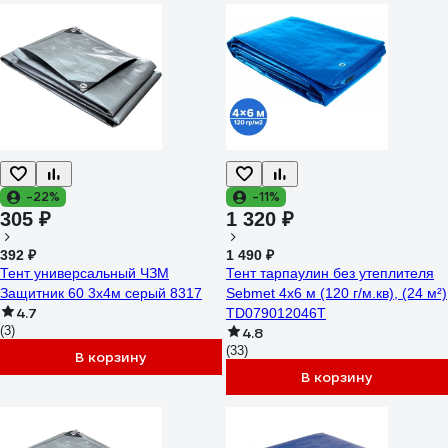
-22%
-11%
305 ₽
1 320 ₽
392 ₽
1 490 ₽
Тент универсальный ЧЗМ
Тент тарпаулин без утеплителя
Защитник 60 3х4м серый 8317
Sebmet 4x6 м (120 г/м.кв), (24 м²)
4.7
TD079012046Т
(3)
4.8
(33)
В корзину
В корзину