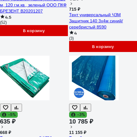
м, 120 г.м.кв., зеленый ООО ПКФ
715 ₽
БРЕЗЕНТ В20201207
Тент универсальный ЧЗМ
4.5
Защитник 140 3х4м синий/
(52)
серебристый 8590
В корзину
4
(3)
В корзину
-5%
-3%
635 ₽
10 785 ₽
668 ₽
11 155 ₽