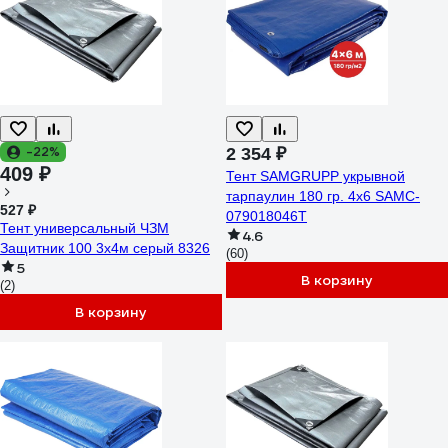
-22%
2 354 ₽
409 ₽
Тент SAMGRUPP укрывной
тарпаулин 180 гр. 4x6 SAMC-
527 ₽
079018046Т
Тент универсальный ЧЗМ
4.6
Защитник 100 3х4м серый 8326
(60)
5
В корзину
(2)
В корзину