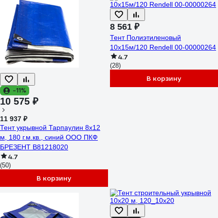
8 561 ₽
Тент Полиэтиленовый
10х15м/120 Rendell 00-00000264
4.7
(28)
В корзину
-11%
10 575 ₽
11 937 ₽
Тент укрывной Тарпаулин 8х12
м, 180 г.м.кв., синий ООО ПКФ
БРЕЗЕНТ В81218020
4.7
(50)
В корзину