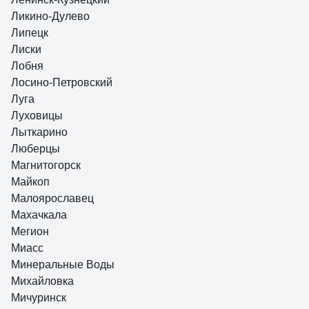
Ликино-Дулево
Липецк
Лиски
Лобня
Лосино-Петровский
Луга
Луховицы
Лыткарино
Люберцы
Магнитогорск
Майкоп
Малоярославец
Махачкала
Мегион
Миасс
Минеральные Воды
Михайловка
Мичуринск