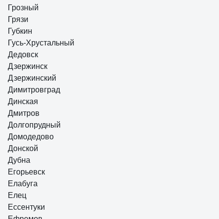
Грозный
Грязи
Губкин
Гусь-Хрустальный
Дедовск
Дзержинск
Дзержинский
Димитровград
Динская
Дмитров
Долгопрудный
Домодедово
Донской
Дубна
Егорьевск
Елабуга
Елец
Ессентуки
Ефремов