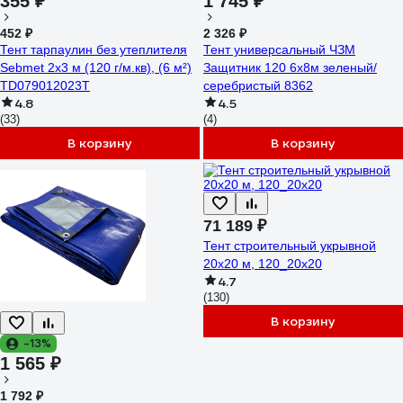
355 ₽
1 745 ₽
452 ₽
2 326 ₽
Тент тарпаулин без утеплителя
Тент универсальный ЧЗМ
Sebmet 2x3 м (120 г/м.кв), (6 м²)
Защитник 120 6х8м зеленый/
TD079012023Т
серебристый 8362
4.8
4.5
(33)
(4)
В корзину
В корзину
71 189 ₽
Тент строительный укрывной
20х20 м, 120_20х20
4.7
(130)
В корзину
-13%
1 565 ₽
1 792 ₽