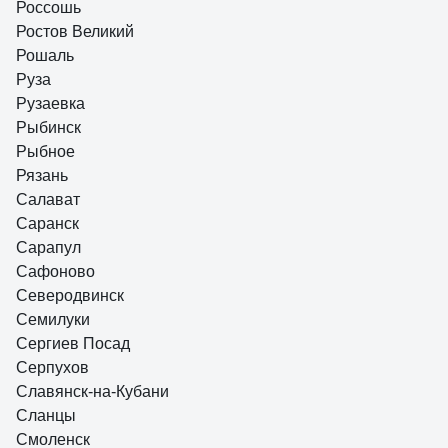
Россошь
Ростов Великий
Рошаль
Руза
Рузаевка
Рыбинск
Рыбное
Рязань
Салават
Саранск
Сарапул
Сафоново
Северодвинск
Семилуки
Сергиев Посад
Серпухов
Славянск-на-Кубани
Сланцы
Смоленск