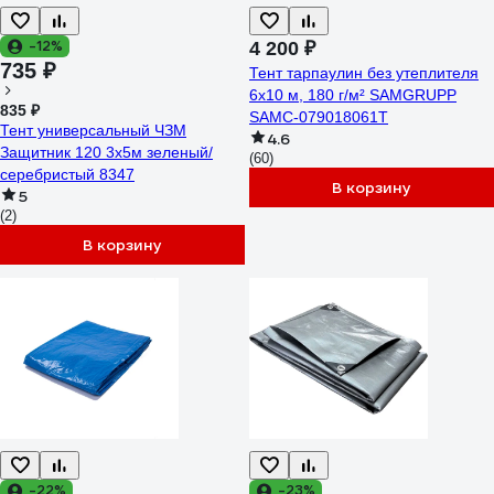
-12%
4 200 ₽
735 ₽
Тент тарпаулин без утеплителя
6x10 м, 180 г/м² SAMGRUPP
835 ₽
SAMC-079018061Т
Тент универсальный ЧЗМ
4.6
Защитник 120 3х5м зеленый/
(60)
серебристый 8347
В корзину
5
(2)
В корзину
-22%
-23%