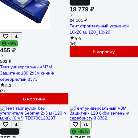
-22%
18 779 ₽
24 101 ₽
Тент строительный укрывной
10х20 м, 120_10х20
4.4
-9%
(54)
455 ₽
В корзину
502 ₽
Тент универсальный ЧЗМ
Защитник 180 2х3м синий/
серебристый 8373
4.3
(3)
В корзину
-21%
-25%