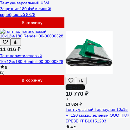
Тент универсальный ЧЗМ
Защитник 180 4х6м синий/
серебристый 8378
В корзину
11 016 ₽
Тент полиэтиленовый
10х12м/180 Rendell 00-00000328
5
(3)
В корзину
-22%
10 770 ₽
13 824 ₽
Тент укрывной Тарпаулин 10х15
м, 120 г.м.кв., зеленый ООО ПКФ
БРЕЗЕНТ В10151203
4.5