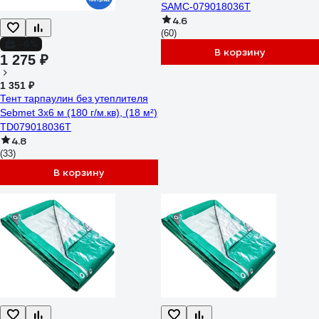
SAMC-079018036Т
4.6
(60)
-6%
В корзину
1 275 ₽
1 351 ₽
Тент тарпаулин без утеплителя
Sebmet 3x6 м (180 г/м.кв), (18 м²)
TD079018036Т
4.8
(33)
В корзину