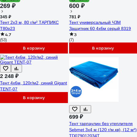
269 ₽
600 ₽
345 ₽
781 ₽
Тент 2x3 м, 80 г/м² ТАРПИКС
Тент универсальный ЧЗМ
Т80р23
Защитник 60 4х6м серый 8319
4.7
3
(53)
(7)
В корзину
В корзину
2 248 ₽
Тент 4х6м, 120г/м2, синий Gigant
TENT-07
В корзину
699 ₽
Тент тарпаулин без утеплителя
Sebmet 3x4 м (120 г/м.кв), (12 м²)
TD079012034Т