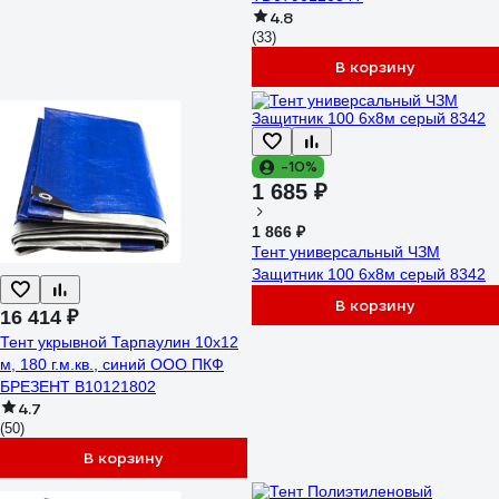
4.8
(33)
В корзину
-10%
1 685 ₽
1 866 ₽
Тент универсальный ЧЗМ
Защитник 100 6х8м серый 8342
В корзину
16 414 ₽
Тент укрывной Тарпаулин 10х12
м, 180 г.м.кв., синий ООО ПКФ
БРЕЗЕНТ В10121802
4.7
(50)
В корзину