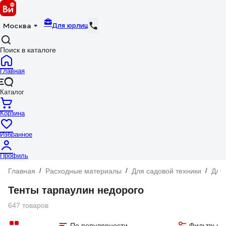
Для юрлиц
Москва
Поиск в каталоге
Главная
Каталог
Корзина
Избранное
Профиль
Главная
/
Расходные материалы
/
Для садовой техники
/
Для
Тенты тарпаулин недорого
647 товаров
По популярности
Фильтры