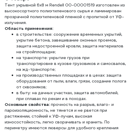
Тент укрывной 6х8 м Rendell 00-00001519 изготовлен из
высокосортного полиэтиленового сырья и ламинирован
прозрачной полиэтиленовой пленкой с пропиткой от УФ-
излучения.
Область применения:
в строительстве: сооружение временных укрытий,
укрытие бетона, завешивание оконных проемов,
защита недостроенной кровли, защита материалов
на стройплощадке;
на транспорте: укрытие грузов при
транспортировке в кузове грузовиков и самосвалов,
на жд-транспорте;
на производственных площадках и в цехах: защита
оборудования от пыли, влаги, грязи, создание полога
от сквозняков;
в быту: на дачных участках, защита автомобилей,
при сплавах по рекам и в походах.
Основные свойства:
прочность на разрыв, влаго- и
пароизоляционность, не тянется и не рвется при
растяжении, стойкий к УФ-лучам, высокая
износостойкость, легко сворачивать и хранить. По
периметру имеются люверсы для удобного крепления