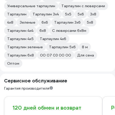
Универсальные тарпаулин
Тарпаулин с люверсами
Тарпаулин
Тарпаулин 3х4
5х5
5х6
3х8
4х8
Зеленые
6х6
Тарпаулин 3х6
5x8
Тарпаулин 4х4
6х8
С люверсами 6х8м
Тарпаулин 4х5
Тарпаулин 4х6
Тарпаулин зеленые
Тарпаулин 5х6
8 м
Тарпаулин 6х8
00 07 03 00 00
Для сена
Оптом
Сервисное обслуживание
Гарантия производителя
120 дней обмен и возврат
Р