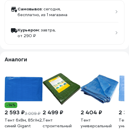
Самовывоз:
сегодня,
бесплатно
, из 1 магазина
Курьером:
завтра,
от 290 ₽
Аналоги
-14%
2 593 ₽
2 499 ₽
2 404 ₽
2 3
3 009 ₽
Тент 6х8м, 85г/м2,
Тент
Тент
Тент
синий Gigant
строительный
универсальный
унив