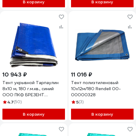
В корзину
В корзину
10 943 ₽
11 016 ₽
Тент укрывной Тарпаулин
Тент полиэтиленовый
8х10 м, 180 г.м.кв., синий
10х12м/180 Rendell 00-
ООО ПКФ БРЕЗЕНТ
00000328
В81018020
4.7
(50)
5
(3)
В корзину
В корзину