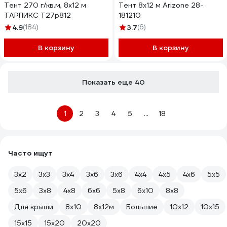
Тент 270 г/кв.м, 8x12 м
Тент 8x12 м Arizone 28-
ТАРПИКС Т27р812
181210
4.9
(184)
3.7
(6)
В корзину
В корзину
Показать еще 40
1
2
3
4
5
...
18
Часто ищут
3х2
3х3
3х4
3х6
3х6
4х4
4х5
4х6
5х5
5х6
3х8
4х8
6х6
5x8
6х10
8х8
Для крыши
8х10
8х12м
Большие
10х12
10х15
15х15
15х20
20х20