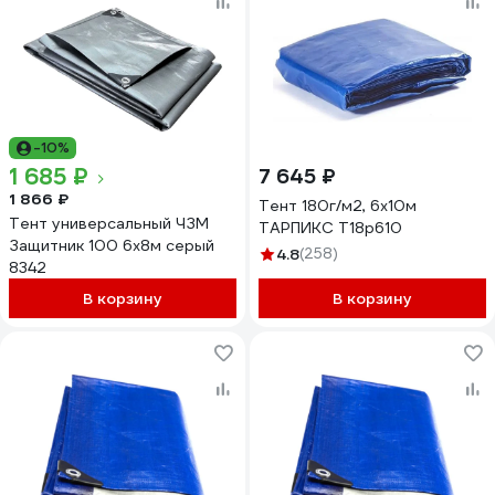
-10%
1 685 ₽
7 645 ₽
1 866 ₽
Тент 180г/м2, 6х10м
Тент универсальный ЧЗМ
ТАРПИКС Т18р610
Защитник 100 6х8м серый
4.8
(258)
8342
В корзину
В корзину