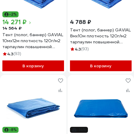
-2%
14 271 ₽
4 788 ₽
14 564 ₽
Тент (полог, баннер) GAVIAL
Тент (полог, баннер) GAVIAL
8мх10м плотность 120г/м2
10мх12м плотность 120г/м2
тарпаулин повышенной
тарпаулин повышенной
плотности
4.3
(93)
плотности (строительный
4.3
(93)
(строительный,укрывной,
укрывной, хозяйственный),
хозяйственный), УФ-
УФ-стабилизация, синий.
В корзину
стабилизация, синий. 2482
В корзину
1935
-8%
-14%