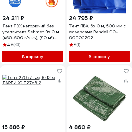
24 211 ₽
24 795 ₽
Тент ПВХ негорючий без
Тент ПВХ, 6x10 м, 500 мм с
утеплителя Sebmet 9x10 м
люверсами Rendell 00-
(450-500 г/м.кв), (90 м²)
00002202
TD0790450910П
4.8
(33)
5
(1)
В корзину
В корзину
15 886 ₽
4 860 ₽