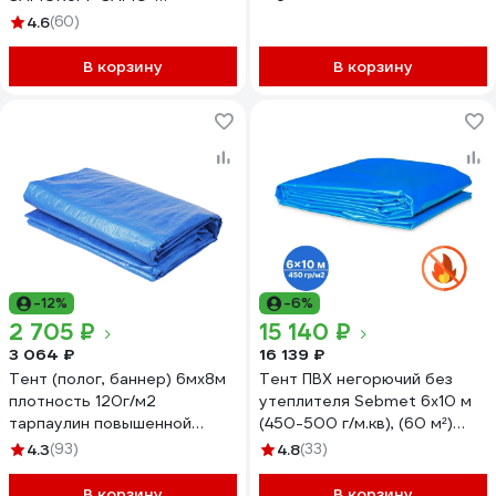
079018061Т
4.6
(60)
В корзину
В корзину
-12%
-6%
2 705 ₽
15 140 ₽
3 064 ₽
16 139 ₽
Тент (полог, баннер) 6мх8м
Тент ПВХ негорючий без
плотность 120г/м2
утеплителя Sebmet 6x10 м
тарпаулин повышенной
(450-500 г/м.кв), (60 м²)
плотности строительный,
TD0790450610П
4.3
(93)
4.8
(33)
укрывной, хозяйственный,
УФ-стабилизация, синий
В корзину
В корзину