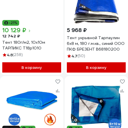
-21%
10 129 ₽
5 968 ₽
12 742 ₽
Тент укрывной Тарпаулин
Тент 180г/м2, 10х10м
6х8 м, 180 г.м.кв., синий ООО
ТАРПИКС Т18р1010
ПКФ БРЕЗЕНТ В68180200
4.8
(258)
4.7
(50)
В корзину
В корзину