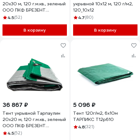
20х30 м, 120 г.м.кв., зеленый
укрывной 10х12 м, 120 г/м2,
ООО ПКФ БРЕЗЕНТ
120_10х12
В20301208
4.5
(52)
4.7
(80)
В корзину
В корзину
36 867 ₽
5 096 ₽
Тент укрывной Тарпаулин
Тент 120г/м2, 6х10м
20х20 м, 120 г.м.кв., зеленый
ТАРПИКС Т12р610
ООО ПКФ БРЕЗЕНТ
4.8
(321)
В20201207
4.5
(52)