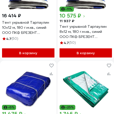
-11%
10 575 ₽
16 414 ₽
11 937 ₽
Тент укрывной Тарпаулин
Тент укрывной Тарпаулин
10х12 м, 180 г.м.кв., синий
8х12 м, 180 г.м.кв., синий
ООО ПКФ БРЕЗЕНТ
ООО ПКФ БРЕЗЕНТ
В10121802
4.7
(50)
В81218020
4.7
(50)
В корзину
В корзину
-6%
-25%