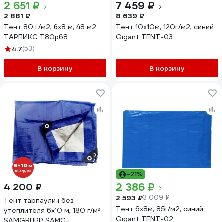
2 651 ₽
7 459 ₽
2 881 ₽
8 639 ₽
Тент 80 г/м2, 6x8 м, 48 м2
Тент 10х10м, 120г/м2, синий
ТАРПИКС Т80р68
Gigant TENT-03
4.7
(53)
В корзину
В корзину
-21%
2 386 ₽
4 200 ₽
2 593 ₽
3 009 ₽
Тент тарпаулин без
Тент 6х8м, 85г/м2, синий
утеплителя 6x10 м, 180 г/м²
Gigant TENT-02
SAMGRUPP SAMC-