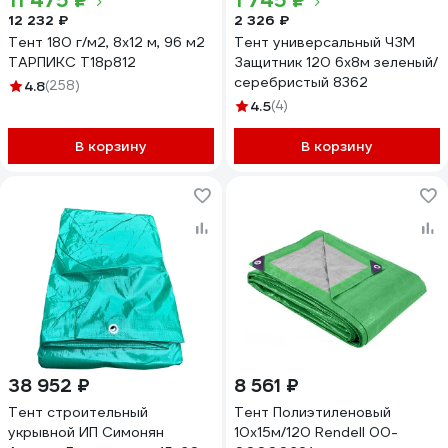
11 475 ₽
1 745 ₽
12 232 ₽
2 326 ₽
Тент 180 г/м2, 8x12 м, 96 м2
Тент универсальный ЧЗМ
ТАРПИКС Т18р812
Защитник 120 6х8м зеленый/
серебристый 8362
4.8
(258)
4.5
(4)
В корзину
В корзину
38 952 ₽
8 561 ₽
Тент строительный
Тент Полиэтиленовый
укрывной ИП Симонян
10х15м/120 Rendell 00-