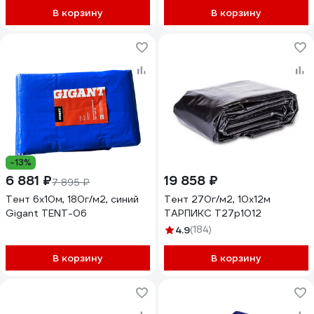
В корзину
В корзину
-13%
6 881 ₽
19 858 ₽
7 895 ₽
Тент 6х10м, 180г/м2, синий
Тент 270г/м2, 10х12м
Gigant TENT-06
ТАРПИКС Т27р1012
4.9
(184)
В корзину
В корзину