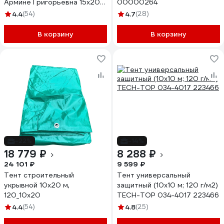
Армине Григорьевна 15х20 м
00000264
120_15х20
4.4
(54)
4.7
(28)
В корзину
В корзину
-22%
-14%
18 779 ₽
8 288 ₽
24 101 ₽
9 599 ₽
Тент строительный
Тент универсальный
укрывной 10х20 м,
защитный (10х10 м; 120 г/м2)
120_10х20
TECH-TOP 034-4017 223466
4.4
(54)
4.8
(25)