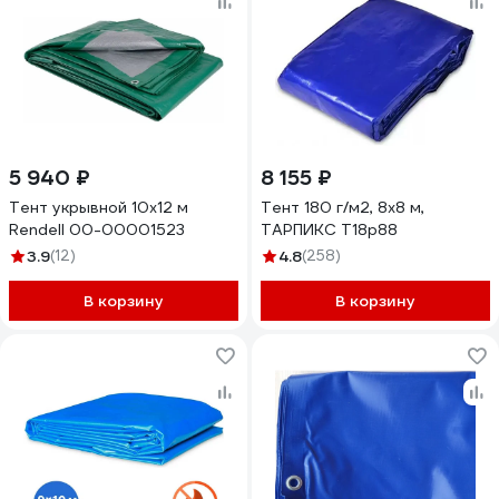
5 940 ₽
8 155 ₽
Тент укрывной 10х12 м
Тент 180 г/м2, 8x8 м,
Rendell 00-00001523
ТАРПИКС Т18р88
3.9
(12)
4.8
(258)
В корзину
В корзину