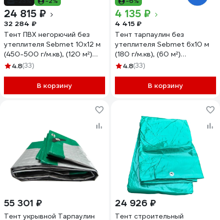
-23%
-2%
-6%
24 815 ₽
4 135 ₽
32 284 ₽
4 415 ₽
Тент ПВХ негорючий без
Тент тарпаулин без
утеплителя Sebmet 10x12 м
утеплителя Sebmet 6x10 м
(450-500 г/м.кв), (120 м²)
(180 г/м.кв), (60 м²)
TD07904501012П
TD0790180610Т
4.8
(33)
4.8
(33)
В корзину
В корзину
55 301 ₽
24 926 ₽
Тент укрывной Тарпаулин
Тент строительный