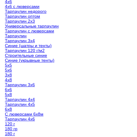
4х6
4х6 с люверсами
Тарпаулин недорого
Тарпаулин оптом
Тарпаулин 2х3
Универсальные тарпаулин
Тарпаулин с люверсами
Тарпаулин
Тарпаулин 3х4
Синие (шатры и тенты)
Тарпаулин 120 г/м2
Строительные синие
Синие (укрывные тенты)
5х5
5х6
3х8
4х8
Тарпаулин 3х6
6х6
5x8
Тарпаулин 4х4
Тарпаулин 4х5
6х8
С люверсами 6х8м
Тарпаулин 4х6
120 г
180 гр
180 г