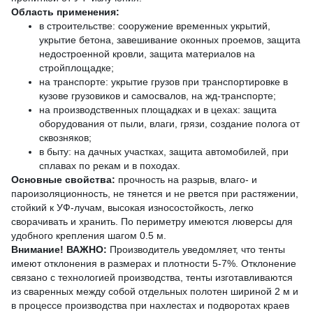
Область применения:
в строительстве: сооружение временных укрытий,
укрытие бетона, завешивание оконных проемов, защита
недостроенной кровли, защита материалов на
стройплощадке;
на транспорте: укрытие грузов при транспортировке в
кузове грузовиков и самосвалов, на жд-транспорте;
на производственных площадках и в цехах: защита
оборудования от пыли, влаги, грязи, создание полога от
сквозняков;
в быту: на дачных участках, защита автомобилей, при
сплавах по рекам и в походах.
Основные свойства:
прочность на разрыв, влаго- и
пароизоляционность, не тянется и не рвется при растяжении,
стойкий к УФ-лучам, высокая износостойкость, легко
сворачивать и хранить. По периметру имеются люверсы для
удобного крепления шагом 0.5 м.
Внимание! ВАЖНО:
Производитель уведомляет, что тенты
имеют отклонения в размерах и плотности 5-7%. Отклонение
связано с технологией производства, тенты изготавливаются
из сваренных между собой отдельных полотен шириной 2 м и
в процессе производства при нахлестах и подворотах краев