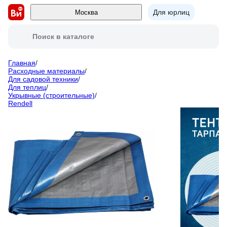
Для юрлиц
Москва
Поиск в каталоге
Главная
/
Расходные материалы
/
Для садовой техники
/
Для теплиц
/
Укрывные (строительные)
/
Rendell