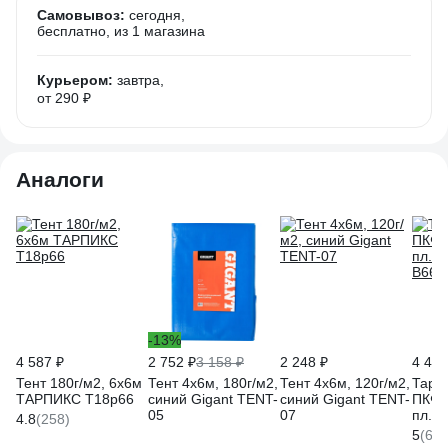
Самовывоз:
сегодня,
бесплатно
, из 1 магазина
Курьером:
завтра,
от 290 ₽
Аналоги
-13%
4 587 ₽
2 752 ₽
3 158 ₽
2 248 ₽
4 464
Тент 180г/м2, 6х6м
Тент 4х6м, 180г/м2,
Тент 4х6м, 120г/м2,
Тарп
ТАРПИКС Т18р66
синий Gigant TENT-
синий Gigant TENT-
ПКФ 
05
07
пл.18
4.8
(258)
B661
5
(6)