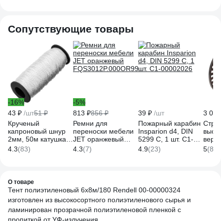
Сопутствующие товары
-16%
-5%
43 ₽
/шт
51 ₽
813 ₽
856 ₽
39 ₽
/шт
3 000
Крученый
Ремни для
Пожарный карабин
Стра
капроновый шнур
переноски мебели
Insparion d4, DIN
высо
2мм, 50м катушка,
JET оранжевый
5299 С, 1 шт. С1-
верев
70кгс СИБРТЕХ
FQS3012P.000OR99
00002026
пряд
4.3
(83)
4.3
(7)
4.9
(23)
5
(858
Россия 93964
м HR
О товаре
Тент полиэтиленовый 6х8м/180 Rendell 00-00000324
изготовлен из высокосортного полиэтиленового сырья и
ламинирован прозрачной полиэтиленовой пленкой с
пропиткой от УФ-излучения.