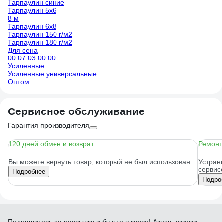
Тарпаулин синие
Тарпаулин 5х6
8 м
Тарпаулин 6х8
Тарпаулин 150 г/м2
Тарпаулин 180 г/м2
Для сена
00 07 03 00 00
Усиленные
Усиленные универсальные
Оптом
Сервисное обслуживание
Гарантия производителя
120 дней обмен и возврат
Ремонт
Вы можете вернуть товар, который не был использован
Устран
сервис
Подробнее
Подро
Подпишитесь
на рассылку
и будьте в курсе! Акции, скидки,