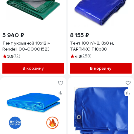
5 940 ₽
8 155 ₽
Тент укрывной 10х12 м
Тент 180 г/м2, 8x8 м,
Rendell 00-00001523
ТАРПИКС Т18р88
3.9
(12)
4.8
(258)
В корзину
В корзину