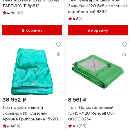
Тент 180 г/м2, 8x12 м, 96 м2
Тент универсальный ЧЗМ
ТАРПИКС Т18р812
Защитник 120 6х8м зеленый/
серебристый 8362
4.8
(258)
4.5
(4)
В корзину
В корзину
38 952 ₽
8 561 ₽
Тент строительный
Тент Полиэтиленовый
укрывной ИП Симонян
10х15м/120 Rendell 00-
Армине Григорьевна 15х20 м
00000264
120_15х20
4.4
(54)
4.7
(28)