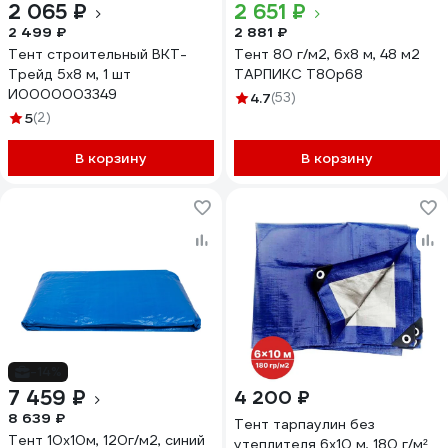
2 065 ₽
2 651 ₽
2 499 ₽
2 881 ₽
Тент строительный ВКТ-
Тент 80 г/м2, 6x8 м, 48 м2
Трейд 5x8 м, 1 шт
ТАРПИКС Т80р68
И0000003349
4.7
(53)
5
(2)
В корзину
В корзину
-14%
7 459 ₽
4 200 ₽
8 639 ₽
Тент тарпаулин без
Тент 10х10м, 120г/м2, синий
утеплителя 6x10 м, 180 г/м²