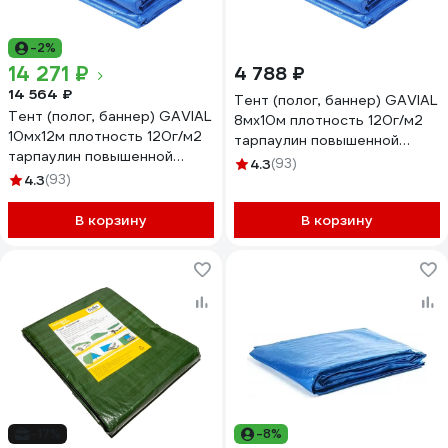
-2%
14 271 ₽
4 788 ₽
14 564 ₽
Тент (полог, баннер) GAVIAL
Тент (полог, баннер) GAVIAL
8мх10м плотность 120г/м2
10мх12м плотность 120г/м2
тарпаулин повышенной
тарпаулин повышенной
плотности
4.3
(93)
плотности (строительный
4.3
(93)
(строительный,укрывной,
укрывной, хозяйственный),
хозяйственный), УФ-
УФ-стабилизация, синий.
В корзину
стабилизация, синий. 2482
В корзину
1935
-17%
-8%