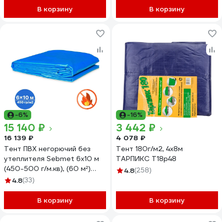
УФ-стабилизация, синий
В корзину
В корзину
GAVIAL 371
-6%
-16%
15 140 ₽
3 442 ₽
16 139 ₽
4 078 ₽
Тент ПВХ негорючий без
Тент 180г/м2, 4х8м
утеплителя Sebmet 6x10 м
ТАРПИКС Т18р48
(450-500 г/м.кв), (60 м²)
4.8
(258)
TD0790450610П
4.8
(33)
В корзину
В корзину