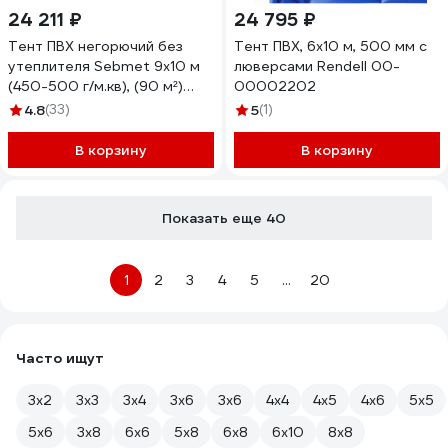
24 211 ₽
24 795 ₽
Тент ПВХ негорючий без
Тент ПВХ, 6x10 м, 500 мм с
утеплителя Sebmet 9x10 м
люверсами Rendell 00-
(450-500 г/м.кв), (90 м²)
00002202
TD0790450910П
4.8
(33)
5
(1)
В корзину
В корзину
Показать еще 40
1
2
3
4
5
...
20
Часто ищут
3х2
3х3
3х4
3х6
3х6
4х4
4х5
4х6
5х5
5х6
3х8
6х6
5x8
6х8
6х10
8х8