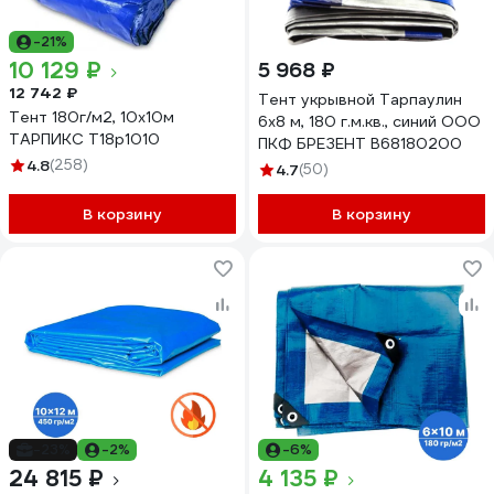
-21%
10 129 ₽
5 968 ₽
12 742 ₽
Тент укрывной Тарпаулин
Тент 180г/м2, 10х10м
6х8 м, 180 г.м.кв., синий ООО
ТАРПИКС Т18р1010
ПКФ БРЕЗЕНТ В68180200
4.8
(258)
4.7
(50)
В корзину
В корзину
-23%
-2%
-6%
24 815 ₽
4 135 ₽