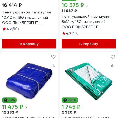
10 575 ₽
16 414 ₽
11 937 ₽
Тент укрывной Тарпаулин
Тент укрывной Тарпаулин
10х12 м, 180 г.м.кв., синий
8х12 м, 180 г.м.кв., синий
ООО ПКФ БРЕЗЕНТ
ООО ПКФ БРЕЗЕНТ
В10121802
4.7
(50)
В81218020
4.7
(50)
В корзину
В корзину
-6%
-25%
11 475 ₽
1 745 ₽
12 232 ₽
2 326 ₽