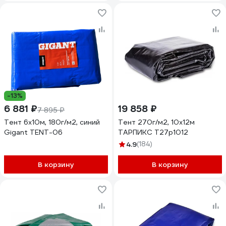
-13%
6 881 ₽
19 858 ₽
7 895 ₽
Тент 6х10м, 180г/м2, синий
Тент 270г/м2, 10х12м
Gigant TENT-06
ТАРПИКС Т27р1012
4.9
(184)
В корзину
В корзину