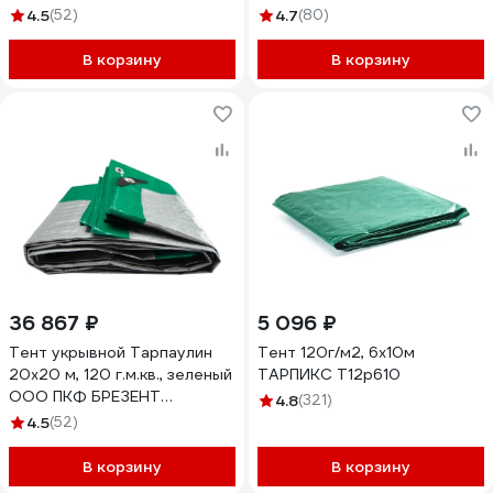
В20301208
4.5
(52)
4.7
(80)
В корзину
В корзину
36 867 ₽
5 096 ₽
Тент укрывной Тарпаулин
Тент 120г/м2, 6х10м
20х20 м, 120 г.м.кв., зеленый
ТАРПИКС Т12р610
ООО ПКФ БРЕЗЕНТ
4.8
(321)
В20201207
4.5
(52)
В корзину
В корзину