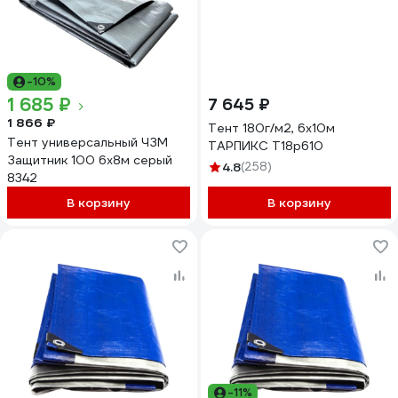
-10%
1 685 ₽
7 645 ₽
1 866 ₽
Тент 180г/м2, 6х10м
Тент универсальный ЧЗМ
ТАРПИКС Т18р610
Защитник 100 6х8м серый
4.8
(258)
8342
В корзину
В корзину
-11%