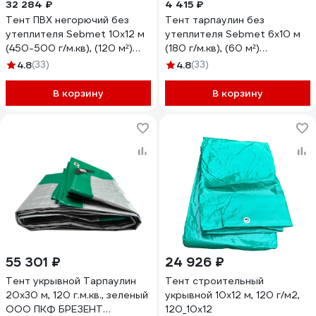
32 284 ₽
4 415 ₽
Тент ПВХ негорючий без
Тент тарпаулин без
утеплителя Sebmet 10x12 м
утеплителя Sebmet 6x10 м
(450-500 г/м.кв), (120 м²)
(180 г/м.кв), (60 м²)
TD07904501012П
TD0790180610Т
4.8
(33)
4.8
(33)
В корзину
В корзину
55 301 ₽
24 926 ₽
Тент укрывной Тарпаулин
Тент строительный
20х30 м, 120 г.м.кв., зеленый
укрывной 10х12 м, 120 г/м2,
ООО ПКФ БРЕЗЕНТ
120_10х12