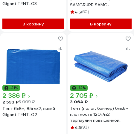
Gigant TENT-03
SAMGRUPP SAMC-
079018061Т
4.6
(60)
В корзину
В корзину
-21%
-12%
2 386 ₽
2 705 ₽
3 064 ₽
2 593 ₽
3 009 ₽
Тент (полог, баннер) 6мх8м
Тент 6х8м, 85г/м2, синий
плотность 120г/м2
Gigant TENT-02
тарпаулин повышенной
плотности строительный,
4.3
(93)
укрывной, хозяйственный,