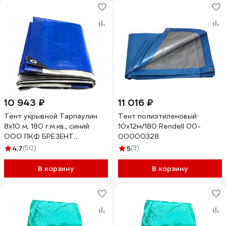
10 943 ₽
11 016 ₽
Тент укрывной Тарпаулин
Тент полиэтиленовый
8х10 м, 180 г.м.кв., синий
10х12м/180 Rendell 00-
ООО ПКФ БРЕЗЕНТ
00000328
В81018020
4.7
(50)
5
(3)
В корзину
В корзину