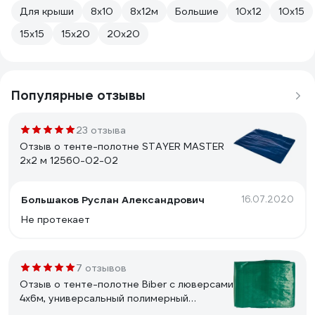
Для крыши
8х10
8х12м
Большие
10х12
10х15
15х15
15х20
20х20
Популярные отзывы
23 отзыва
Отзыв о тенте-полотне STAYER MASTER
2х2 м 12560-02-02
Большаков Руслан Александрович
16.07.2020
Не протекает
7 отзывов
Отзыв о тенте-полотне Biber c люверсами
4х6м, универсальный полимерный
влагозащитный 93283 тов-156786