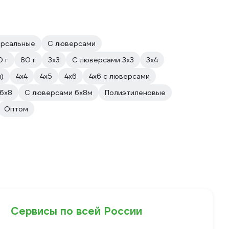
ерсальные
С люверсами
 г
80 г
3х3
С люверсами 3х3
3х4
)
4х4
4х5
4х6
4х6 с люверсами
6х8
С люверсами 6х8м
Полиэтиленовые
Оптом
Сервисы по всей России