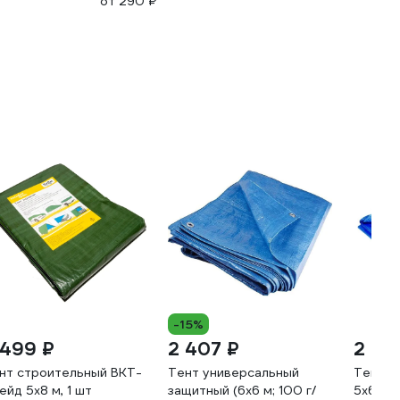
от 290 ₽
-15%
 499 ₽
2 407 ₽
2 77
нт строительный ВКТ-
Тент универсальный
Тент п
ейд 5x8 м, 1 шт
защитный (6х6 м; 100 г/
5x6 м, 