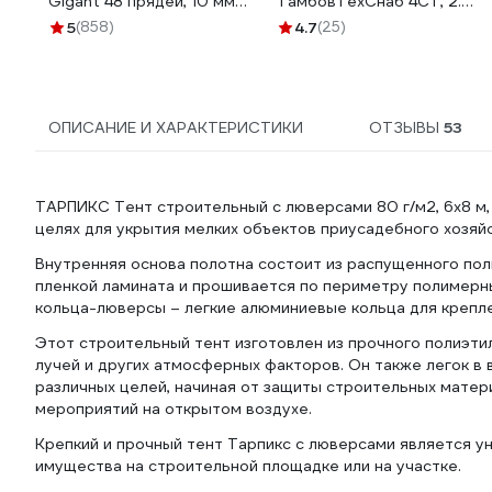
Gigant 48 прядей, 10 мм
ТамбовТехСнаб 4СТ, 2.5
х50 м HRS-08
т, 1.5 м 7930124365705
5
(858)
4.7
(25)
ОПИСАНИЕ И ХАРАКТЕРИСТИКИ
ОТЗЫВЫ
53
ТАРПИКС Тент строительный с люверсами 80 г/м2, 6x8 м,
целях для укрытия мелких объектов приусадебного хозяйс
Внутренняя основа полотна состоит из распущенного пол
пленкой ламината и прошивается по периметру полимер
кольца-люверсы – легкие алюминиевые кольца для крепле
Этот строительный тент изготовлен из прочного полиэти
лучей и других атмосферных факторов. Он также легок в в
различных целей, начиная от защиты строительных матер
мероприятий на открытом воздухе.
Крепкий и прочный тент Тарпикс с люверсами является у
имущества на строительной площадке или на участке.