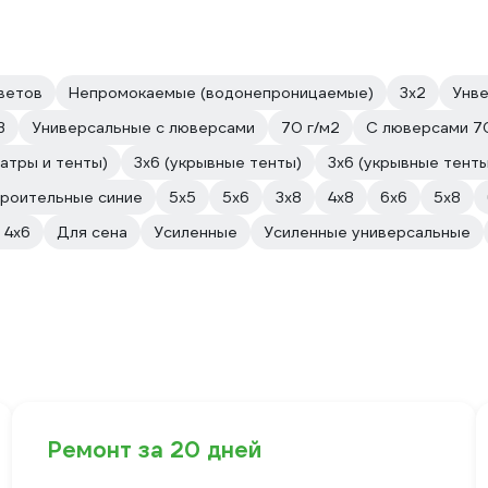
ветов
Непромокаемые (водонепроницаемые)
3х2
Унв
3
Универсальные с люверсами
70 г/м2
С люверсами 70
атры и тенты)
3х6 (укрывные тенты)
3х6 (укрывные тенты
роительные синие
5х5
5х6
3х8
4х8
6х6
5x8
 4х6
Для сена
Усиленные
Усиленные универсальные
Ремонт за 20 дней