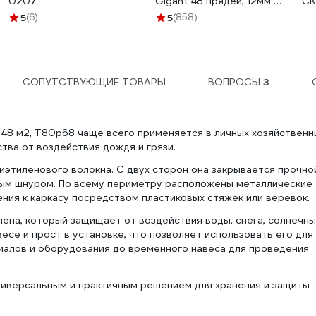
0207
Gigant 48 прядей, 12мм х
CK
50м HRS-02
5
(6)
5
(858)
СОПУТСТВУЮЩИЕ ТОВАРЫ
ВОПРОСЫ
3
 48 м2, Т80р68 чаще всего применяется в личных хозяйственн
тва от воздействия дождя и грязи.
иэтиленового волокна. С двух сторон она закрывается прочно
ным шнуром. По всему периметру расположены металлические
ния к каркасу посредством пластиковых стяжек или веревок.
лена, который защищает от воздействия воды, снега, солнечны
есе и прост в установке, что позволяет использовать его для
иалов и оборудования до временного навеса для проведения
ниверсальным и практичным решением для хранения и защиты