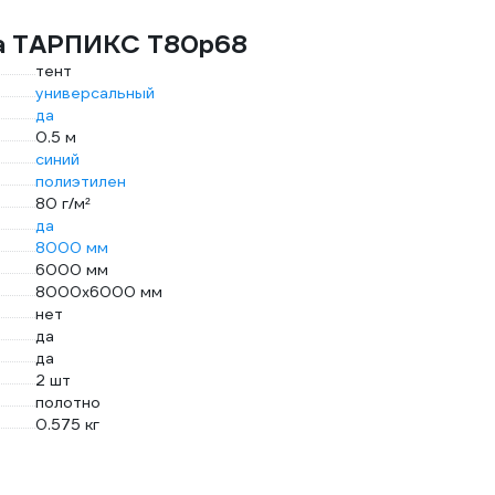
та ТАРПИКС Т80р68
тент
универсальный
да
0.5 м
синий
полиэтилен
80 г/м²
да
8000 мм
6000 мм
8000x6000 мм
нет
да
да
2 шт
полотно
0.575 кг