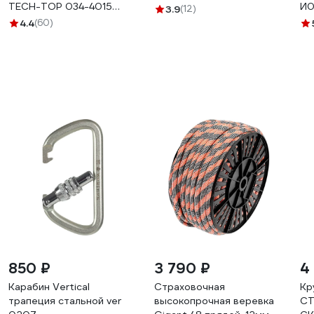
TECH-TOP 034-4015
И0
3.9
(12)
223464
4.4
(60)
850 ₽
3 790 ₽
4
Карабин Vertical
Страховочная
Кр
трапеция стальной ver
высокопрочная веревка
СТ