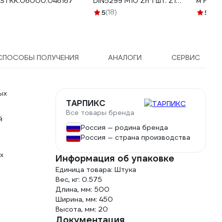
STKK.06000.046167
DIN5299 М10 Zn 1 шт. Z1
м HRS-1
9234
5
(18)
5
(179
СПОСОБЫ ПОЛУЧЕНИЯ
АНАЛОГИ
СЕРВИС
ых
ТАРПИКС
Все товары бренда
й
Россия — родина бренда
Россия — страна производства
х
Информация об упаковке
Единица товара: Штука
Вес, кг: 0.575
Длина, мм: 500
Ширина, мм: 450
Высота, мм: 20
Документация