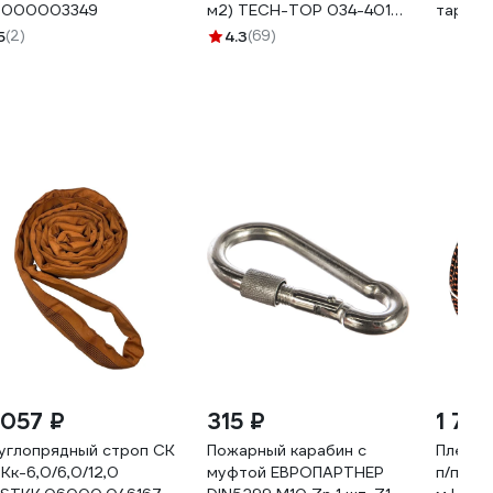
000003349
м2) TECH-TOP 034-4014
тарпау
223463
46469
5
(2)
4.3
(69)
 057 ₽
315 ₽
1 70
углопрядный строп СК
Пожарный карабин с
Плетен
Кк-6,0/6,0/12,0
муфтой ЕВРОПАРТНЕР
п/п, 24