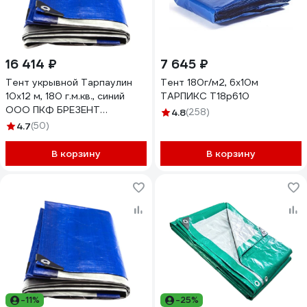
16 414 ₽
7 645 ₽
Тент укрывной Тарпаулин
Тент 180г/м2, 6х10м
10х12 м, 180 г.м.кв., синий
ТАРПИКС Т18р610
ООО ПКФ БРЕЗЕНТ
4.8
(258)
В10121802
4.7
(50)
В корзину
В корзину
-11%
-25%