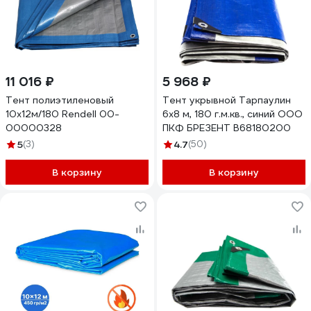
11 016 ₽
5 968 ₽
Тент полиэтиленовый
Тент укрывной Тарпаулин
10х12м/180 Rendell 00-
6х8 м, 180 г.м.кв., синий ООО
00000328
ПКФ БРЕЗЕНТ В68180200
5
(3)
4.7
(50)
В корзину
В корзину