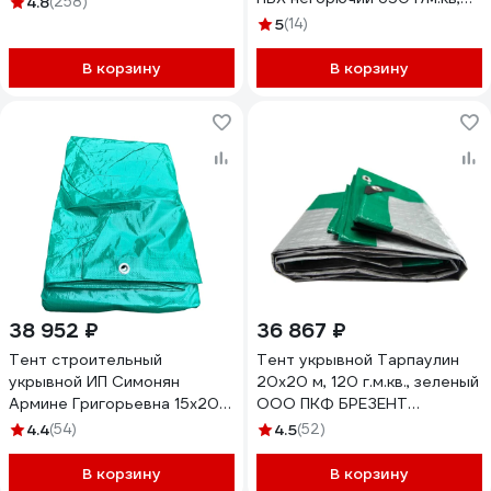
4.8
(258)
синий, 3x50м / 150м²
5
(14)
TD0790650350П
В корзину
В корзину
38 952 ₽
36 867 ₽
Тент строительный
Тент укрывной Тарпаулин
укрывной ИП Симонян
20х20 м, 120 г.м.кв., зеленый
Армине Григорьевна 15х20 м
ООО ПКФ БРЕЗЕНТ
120_15х20
В20201207
4.4
(54)
4.5
(52)
В корзину
В корзину