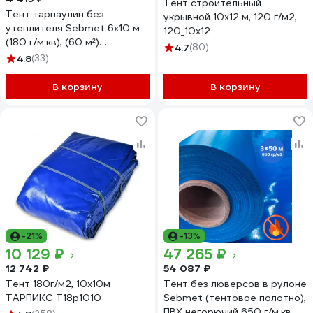
Тент строительный
Тент тарпаулин без
укрывной 10х12 м, 120 г/м2,
утеплителя Sebmet 6x10 м
120_10х12
(180 г/м.кв), (60 м²)
4.7
(80)
TD0790180610Т
4.8
(33)
В корзину
В корзину
-21%
-13%
10 129 ₽
47 265 ₽
12 742 ₽
54 087 ₽
Тент 180г/м2, 10х10м
Тент без люверсов в рулоне
ТАРПИКС Т18р1010
Sebmet (тентовое полотно),
ПВХ негорючий 650 г/м.кв,