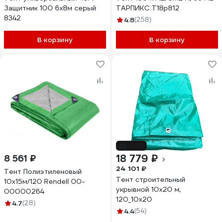
Защитник 100 6х8м серый
ТАРПИКС Т18р812
8342
4.8
(258)
В корзину
В корзину
-22%
18 779 ₽
8 561 ₽
24 101 ₽
Тент Полиэтиленовый
Тент строительный
10х15м/120 Rendell 00-
укрывной 10х20 м,
00000264
120_10х20
4.7
(28)
4.4
(54)