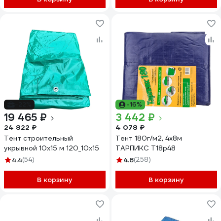
-22%
-16%
19 465 ₽
3 442 ₽
24 822 ₽
4 078 ₽
Тент строительный
Тент 180г/м2, 4х8м
укрывной 10х15 м 120_10х15
ТАРПИКС Т18р48
4.4
(54)
4.8
(258)
В корзину
В корзину