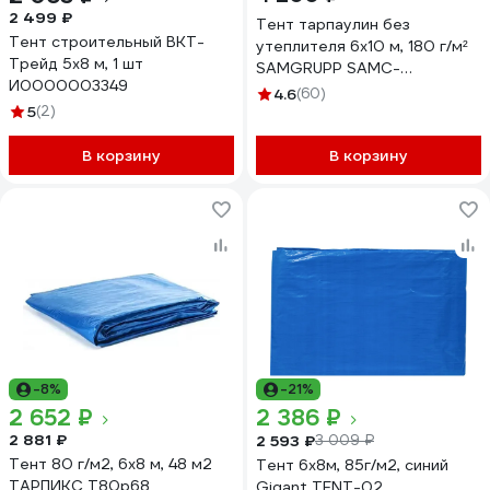
2 499 ₽
Тент тарпаулин без
Тент строительный ВКТ-
утеплителя 6x10 м, 180 г/м²
Трейд 5x8 м, 1 шт
SAMGRUPP SAMC-
И0000003349
079018061Т
4.6
(60)
5
(2)
В корзину
В корзину
-8%
-21%
2 652 ₽
2 386 ₽
2 881 ₽
2 593 ₽
3 009 ₽
Тент 80 г/м2, 6x8 м, 48 м2
Тент 6х8м, 85г/м2, синий
ТАРПИКС Т80р68
Gigant TENT-02