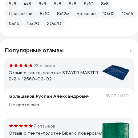
5х6
4х8
6х6
5x8
6х8
6х10
8х8
Для крыши
8х10
8х12м
Большие
10х12
10х15
15х15
15х20
20х20
Популярные отзывы
23 отзыва
Отзыв о тенте-полотне STAYER MASTER
2х2 м 12560-02-02
Большаков Руслан Александрович
16.07.2020
Не протекает
7 отзывов
Отзыв о тенте-полотне Biber c люверсами