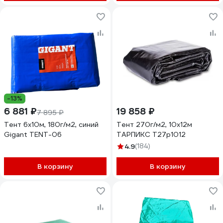
-13%
6 881 ₽
19 858 ₽
7 895 ₽
Тент 6х10м, 180г/м2, синий
Тент 270г/м2, 10х12м
Gigant TENT-06
ТАРПИКС Т27р1012
4.9
(184)
В корзину
В корзину