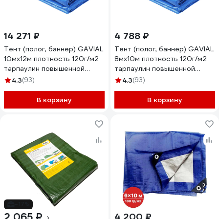
14 271 ₽
4 788 ₽
Тент (полог, баннер) GAVIAL
Тент (полог, баннер) GAVIAL
10мх12м плотность 120г/м2
8мх10м плотность 120г/м2
тарпаулин повышенной
тарпаулин повышенной
плотности (строительный
плотности
4.3
(93)
4.3
(93)
укрывной, хозяйственный),
(строительный,укрывной,
УФ-стабилизация, синий.
хозяйственный), УФ-
В корзину
В корзину
1935
стабилизация, синий. 2482
-17%
2 065 ₽
4 200 ₽