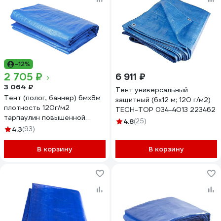
-12%
2 705 ₽
6 911 ₽
3 064 ₽
Тент универсальный
Тент (полог, баннер) 6мх8м
защитный (6х12 м; 120 г/м2)
плотность 120г/м2
TECH-TOP 034-4013 223462
тарпаулин повышенной
4.8
(25)
плотности строительный,
4.3
(93)
укрывной, хозяйственный,
УФ-стабилизация, синий
В корзину
В корзину
GAVIAL 371