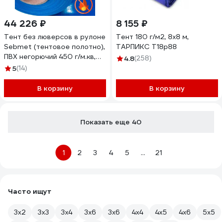
44 226 ₽
8 155 ₽
Тент без люверсов в рулоне
Тент 180 г/м2, 8x8 м,
Sebmet (тентовое полотно),
ТАРПИКС Т18р88
ПВХ негорючий 450 г/м.кв,
4.8
(258)
синий, 3x65м / 195м²
5
(14)
TD0790450365П
В корзину
В корзину
Показать еще 40
1
2
3
4
5
...
21
Часто ищут
3х2
3х3
3х4
3х6
3х6
4х4
4х5
4х6
5х5