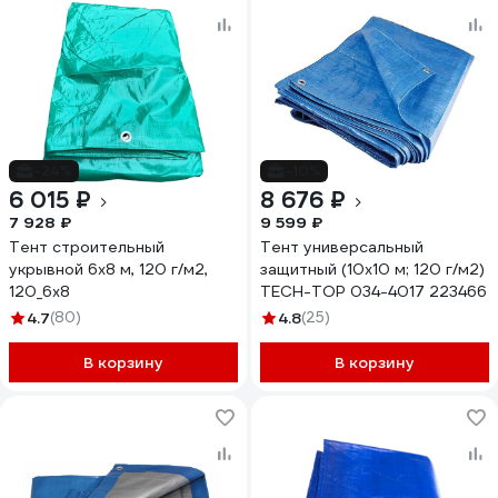
-24%
-10%
6 015 ₽
8 676 ₽
7 928 ₽
9 599 ₽
Тент строительный
Тент универсальный
укрывной 6х8 м, 120 г/м2,
защитный (10х10 м; 120 г/м2)
120_6х8
TECH-TOP 034-4017 223466
4.7
(80)
4.8
(25)
В корзину
В корзину