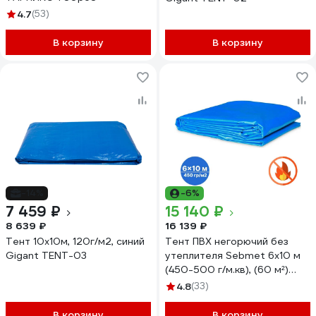
4.7
(53)
В корзину
В корзину
-14%
-6%
7 459 ₽
15 140 ₽
8 639 ₽
16 139 ₽
Тент 10х10м, 120г/м2, синий
Тент ПВХ негорючий без
Gigant TENT-03
утеплителя Sebmet 6x10 м
(450-500 г/м.кв), (60 м²)
TD0790450610П
4.8
(33)
В корзину
В корзину