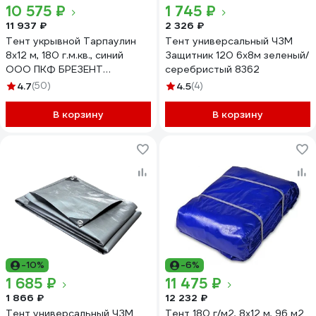
10 575 ₽
1 745 ₽
11 937 ₽
2 326 ₽
Тент укрывной Тарпаулин
Тент универсальный ЧЗМ
8х12 м, 180 г.м.кв., синий
Защитник 120 6х8м зеленый/
ООО ПКФ БРЕЗЕНТ
серебристый 8362
В81218020
4.7
(50)
4.5
(4)
В корзину
В корзину
-10%
-6%
1 685 ₽
11 475 ₽
1 866 ₽
12 232 ₽
Тент универсальный ЧЗМ
Тент 180 г/м2, 8x12 м, 96 м2