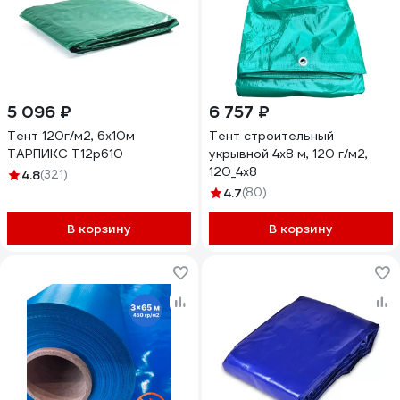
5 096 ₽
6 757 ₽
Тент 120г/м2, 6х10м
Тент строительный
ТАРПИКС Т12р610
укрывной 4х8 м, 120 г/м2,
120_4х8
4.8
(321)
4.7
(80)
В корзину
В корзину