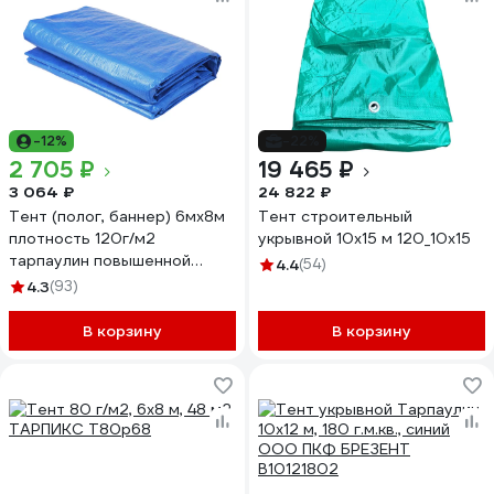
-12%
-22%
2 705 ₽
19 465 ₽
3 064 ₽
24 822 ₽
Тент (полог, баннер) 6мх8м
Тент строительный
плотность 120г/м2
укрывной 10х15 м 120_10х15
тарпаулин повышенной
4.4
(54)
плотности строительный,
4.3
(93)
укрывной, хозяйственный,
УФ-стабилизация, синий
В корзину
В корзину
GAVIAL 371