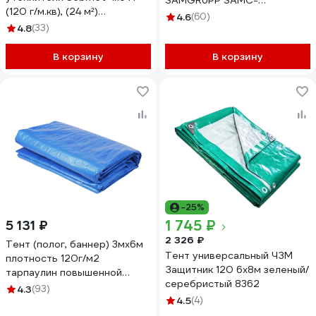
SAMGRUPP SAMC-
(120 г/м.кв), (24 м²)
079018061Т
4.6
(60)
TD079012046Т
4.8
(33)
В корзину
В корзину
-25%
1 745 ₽
5 131 ₽
2 326 ₽
Тент (полог, баннер) 3мх6м
Тент универсальный ЧЗМ
плотность 120г/м2
Защитник 120 6х8м зеленый/
тарпаулин повышенной
серебристый 8362
плотности строительный,
4.3
(93)
укрывной, хозяйственный,
4.5
(4)
УФ-стабилизация, синий