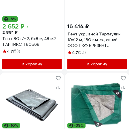
-8%
2 652 ₽
16 414 ₽
2 881 ₽
Тент укрывной Тарпаулин
Тент 80 г/м2, 6x8 м, 48 м2
10х12 м, 180 г.м.кв., синий
ТАРПИКС Т80р68
ООО ПКФ БРЕЗЕНТ
4.7
(53)
В10121802
4.7
(50)
В корзину
В корзину
-10%
-39%