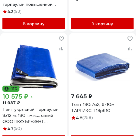
тарпаулин повышенной
плотности строительный,
4.3
(93)
укрывной, хозяйственный,
УФ-стабилизация, синий/
В корзину
В корзину
зеленый GAVIAL 1932
-11%
10 575 ₽
7 645 ₽
11 937 ₽
Тент 180г/м2, 6х10м
Тент укрывной Тарпаулин
ТАРПИКС Т18р610
8х12 м, 180 г.м.кв., синий
4.8
(258)
ООО ПКФ БРЕЗЕНТ
В81218020
4.7
(50)