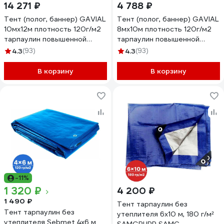
14 271 ₽
4 788 ₽
Тент (полог, баннер) GAVIAL
Тент (полог, баннер) GAVIAL
10мх12м плотность 120г/м2
8мх10м плотность 120г/м2
тарпаулин повышенной
тарпаулин повышенной
плотности (строительный
плотности
4.3
(93)
4.3
(93)
укрывной, хозяйственный),
(строительный,укрывной,
УФ-стабилизация, синий.
хозяйственный), УФ-
В корзину
В корзину
1935
стабилизация, синий. 2482
-11%
1 320 ₽
4 200 ₽
1 490 ₽
Тент тарпаулин без
Тент тарпаулин без
утеплителя 6x10 м, 180 г/м²
утеплителя Sebmet 4x6 м