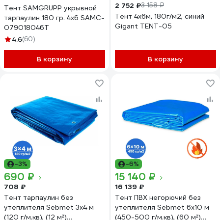
2 752 ₽
3 158 ₽
Тент SAMGRUPP укрывной
Тент 4х6м, 180г/м2, синий
тарпаулин 180 гр. 4x6 SAMC-
Gigant TENT-05
079018046Т
4.6
(60)
В корзину
В корзину
-3%
-6%
690 ₽
15 140 ₽
708 ₽
16 139 ₽
Тент тарпаулин без
Тент ПВХ негорючий без
утеплителя Sebmet 3x4 м
утеплителя Sebmet 6x10 м
(120 г/м.кв), (12 м²)
(450-500 г/м.кв), (60 м²)