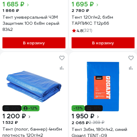
1 685 ₽
1 695 ₽
1 866 ₽
2 780 ₽
Тент универсальный ЧЗМ
Тент 120г/м2, 6х6м
Защитник 100 6х8м серый
ТАРПИКС Т12р66
8342
4.8
(321)
В корзину
В корзину
-22%
-12%
-13%
-18%
1 200 ₽
1 950 ₽
1 532 ₽
2 065 ₽
2 369 ₽
Тент (полог, баннер) 4мх6м
Тент 3х6м, 180г/м2, синий
плотность 120г/м2
Gigant TENT-09