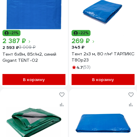
-21%
-22%
2 387 ₽
269 ₽
345 ₽
2 593 ₽
3 009 ₽
Тент 2x3 м, 80 г/м² ТАРПИКС
Тент 6х8м, 85г/м2, синий
Т80р23
Gigant TENT-02
4.7
(53)
В корзину
В корзину