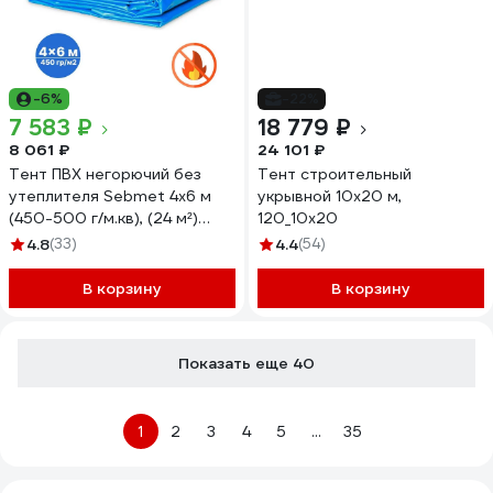
-6%
-22%
7 583 ₽
18 779 ₽
8 061 ₽
24 101 ₽
Тент ПВХ негорючий без
Тент строительный
утеплителя Sebmet 4x6 м
укрывной 10х20 м,
(450-500 г/м.кв), (24 м²)
120_10х20
TD079045046П
4.8
(33)
4.4
(54)
В корзину
В корзину
Показать еще 40
1
2
3
4
5
...
35