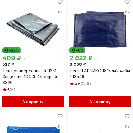
-22%
-8%
409 ₽
2 822 ₽
527 ₽
3 058 ₽
Тент универсальный ЧЗМ
Тент ТАРПИКС 180г/м2 4х6м
Защитник 100 3х4м серый
Т18р46
8326
4.8
(258)
5
(2)
В корзину
В корзину