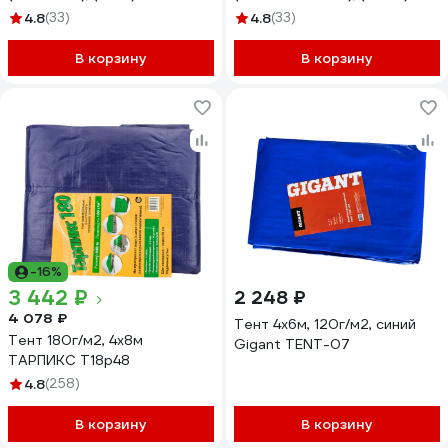
TD079012034Т
TD0790450610П
4.8
(33)
4.8
(33)
В корзину
В корзину
-16%
3 442 ₽
2 248 ₽
4 078 ₽
Тент 4х6м, 120г/м2, синий
Тент 180г/м2, 4х8м
Gigant TENT-07
ТАРПИКС Т18р48
4.8
(258)
В корзину
В корзину