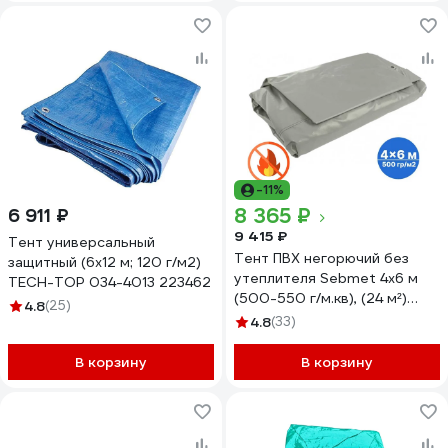
-11%
8 365 ₽
6 911 ₽
9 415 ₽
Тент универсальный
Тент ПВХ негорючий без
защитный (6х12 м; 120 г/м2)
утеплителя Sebmet 4x6 м
TECH-TOP 034-4013 223462
(500-550 г/м.кв), (24 м²)
4.8
(25)
TD079055046П
4.8
(33)
В корзину
В корзину