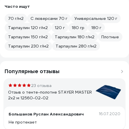
Часто ищут
70 г/м2
С люверсами 70 г
Универсальные 120 г
Тарпаулин 120 г/м2
120 г
180 гр
180 г
Тарпаулин 150 г/м2
Тарпаулин 180 г/м2
Плотные
Тарпаулин 230 г/м2
Тарпаулин 280 г/м2
Популярные отзывы
23 отзыва
Отзыв о тенте-полотне STAYER MASTER
2х2 м 12560-02-02
Большаков Руслан Александрович
16.07.2020
Не протекает