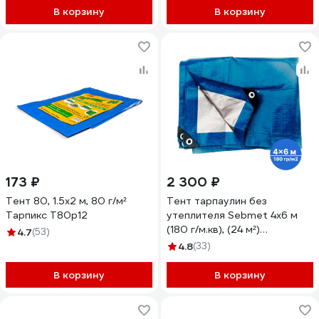
В корзину
В корзину
173 ₽
2 300 ₽
Тент 80, 1.5x2 м, 80 г/м²
Тент тарпаулин без
Тарпикс Т80р12
утеплителя Sebmet 4x6 м
(180 г/м.кв), (24 м²)
4.7
(53)
TD079018046Т
4.8
(33)
В корзину
В корзину