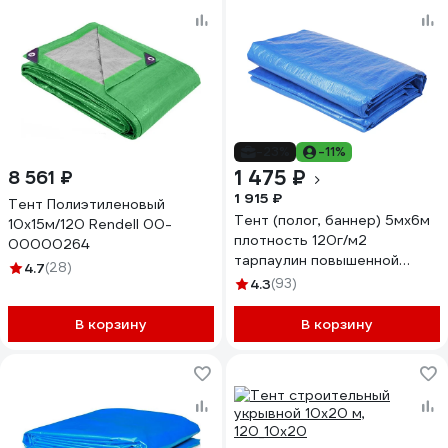
-23%
-11%
1 475 ₽
8 561 ₽
1 915 ₽
Тент Полиэтиленовый
Тент (полог, баннер) 5мх6м
10х15м/120 Rendell 00-
плотность 120г/м2
00000264
тарпаулин повышенной
4.7
(28)
плотности строительный,
4.3
(93)
укрывной, хозяйственный,
УФ-стабилизация, синий/
В корзину
В корзину
зеленый GAVIAL 1933