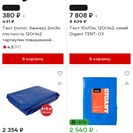
-12%
-10%
380 ₽
7 808 ₽
431 ₽
8 639 ₽
Тент (полог, баннер) 2мх3м
Тент 10х10м, 120г/м2, синий
плотность 120г/м2
Gigant TENT-03
тарпаулин повышенной
плотности строительный,
4.3
(93)
укрывной, хозяйственный,
УФ-стабилизация, синий
В корзину
В корзину
GAVIAL 2480
-20%
2 540 ₽
2 354 ₽