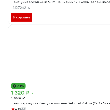
Тент универсальный ЧЗМ Защитник 120 4х6м зеленый/с
41272421
В корзину
-11%
1 320 ₽
1 490 ₽
Тент тарпаулин без утеплителя Sebmet 4x6 м (120 г/м.к
4.8
(33)