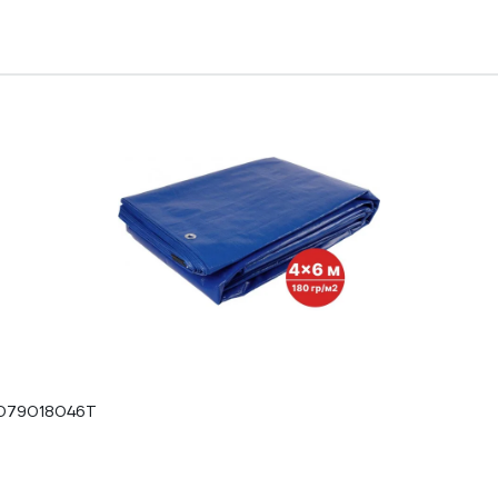
 тарпаулин 180 гр. 4x6 SAMC-079018046Т