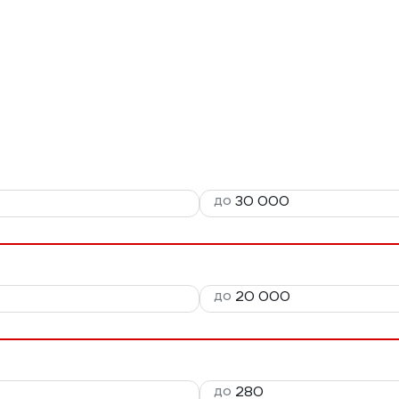
до
до
до