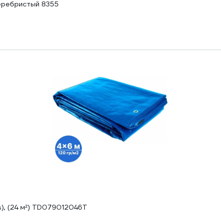
еребристый 8355
в), (24 м²) TD079012046Т