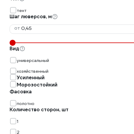
тент
Шаг люверсов, м
от
Вид
универсальный
хозяйственный
Усиленный
Морозостойкий
Фасовка
полотно
Количество сторон, шт
1
2