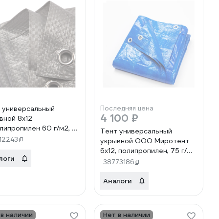
 универсальный
Последняя цена
4 100 ₽
вной 8x12
олипропилен 60 г/м2, с
Тент универсальный
ерсами ООО Миротент
12243
укрывной ООО Миротент
00033426
6х12, полипропилен, 75 г/
логи
м2, с люверсами
38773186
МД-00001313
Аналоги
 в наличии
Нет в наличии