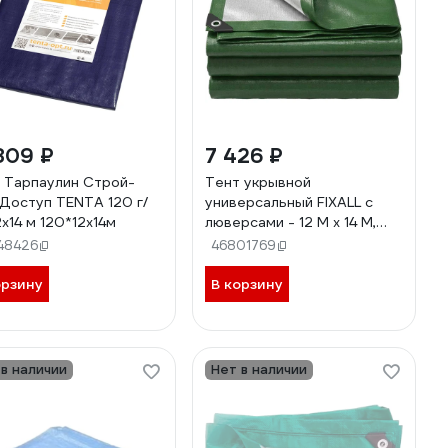
809 ₽
7 426 ₽
 Тарпаулин Строй-
Тент укрывной
Доступ TENTA 120 г/
универсальный FIXALL с
2х14 м 120*12х14м
люверсами - 12 М x 14 М,
зеленый-серебряный 2844
48426
46801769
орзину
В корзину
 в наличии
Нет в наличии