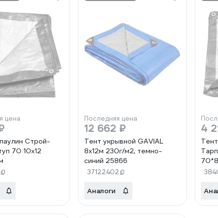
я цена
Последняя цена
Посл
₽
12 662 ₽
4 2
паулин Строй-
Тент укрывной GAVIAL
Тент
уп 70 10x12
8х12м 230г/м2, темно-
Тарп
м
синий 25866
70*8
37122402
384
Аналоги
Ана