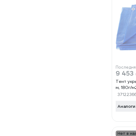
Последня
9 453
Тент укр
м, 180г/
3712236
Аналоги
Нет в на