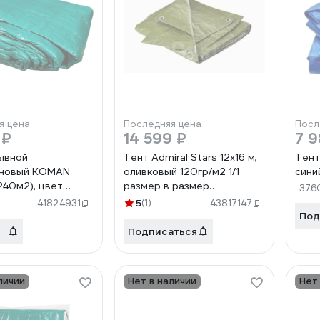
я цена
Последняя цена
Посл
 ₽
14 599 ₽
7 9
ывной
Тент Admiral Stars 12х16 м,
Тент 
иновый KOMAN
оливковый 120гр/м2 1/1
сини
240м2), цвет
размер в размер
376
 плотность 90 г
ЦБ-10004762
5
(1)
41824931
43817147
Под
Подписаться
личии
Нет в наличии
Нет