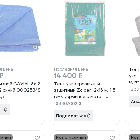
я цена
Последняя цена
Тент
 ₽
14 400 ₽
укры
м, п
ывной GAVIAL 8х12
Тент универсальный
люв
260
м2 синий 00025848
защитный Zolder 12x16 м, 115
ЦБ-
г/м², укрывной с метал.
6
Ана
люверсами (56шт) и защит.
38867062
уголками зеленый/серебро
ЭК000145764
Подписаться
личии
Нет в наличии
Нет