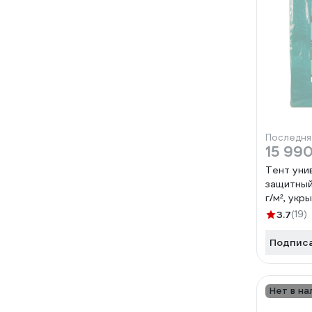
Последня
15 990
Тент уни
защитный 
г/м², укр
люверсам
3.7
(19)
уголками
ЭК00014
Подпис
Нет в на