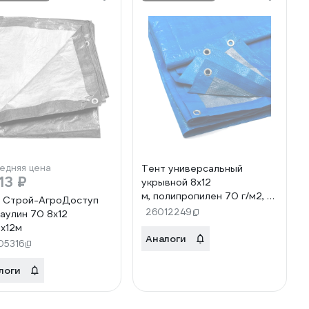
едняя цена
Тент универсальный
13 ₽
укрывной 8x12
м, полипропилен 70 г/м2, с
 Строй-АгроДоступ
люверсами ООО Миротент
26012249
аулин 70 8x12
ЦБ-00033488
х12м
Аналоги
05316
логи