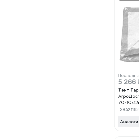
Последня
5 266 
Тент Тар
АгроДост
70х10х12
38421162
Аналоги