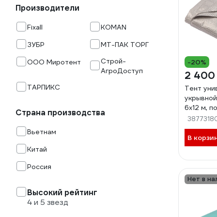
Производители
Fixall
KOMAN
ЗУБР
МТ-ПАК ТОРГ
Строй-
ООО Миротент
-20%
АгроДоступ
2 400
ТАРПИКС
Тент уни
укрывно
6х12 м, п
Страна производства
м2, с лю
3877318
ЦБ-0003
Вьетнам
В корзи
Китай
Россия
Нет в на
Высокий рейтинг
4 и 5 звезд