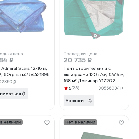
едняя цена
Последняя цена
84 ₽
20 735 ₽
Admiral Stars 12x16 м,
Тент строительный с
й, 60гр на м2 54421896
люверсами 120 г/м², 12x14 м,
168 м² Доминар Y17202
02360
5
(23)
30556034
писаться
Аналоги
 в наличии
Нет в наличии