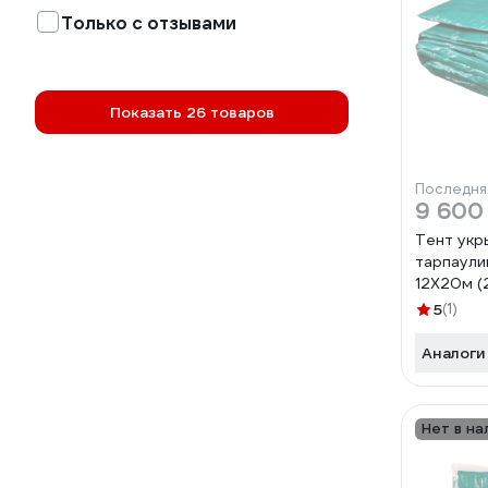
Только с отзывами
Показать 26 товаров
Последня
9 600
Тент укр
тарпаул
12Х20м (
ЗЕЛЕНЫЙ,
5
(1)
90240
Аналоги
Нет в на