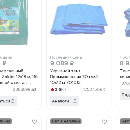
я цена
Последняя цена
Посл
 ₽
9 089 ₽
8 9
версальный
Укрывной тент
Тент 
Zolder 12x18 м, 115
Промышленник 70 г/м2,
сини
ывной с метал.
10х12 м 701012
376
и (60шт) и защит.
3.5
(4)
38866996
17504508
 зеленый/серебро
Под
5765
аться
Аналоги
личии
Нет в наличии
Нет