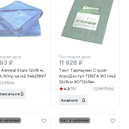
едняя цена
Последняя цена
93 ₽
11 928 ₽
Admiral Stars 12x18 м,
Тент Тарпаулин Строй-
й, 60гр на м2 54421897
АгроДоступ TENTA 90 г/м2
12х14 м 90*12х14м
02384
4.3
(16)
32881158
писаться
Аналоги
 в наличии
Нет в наличии