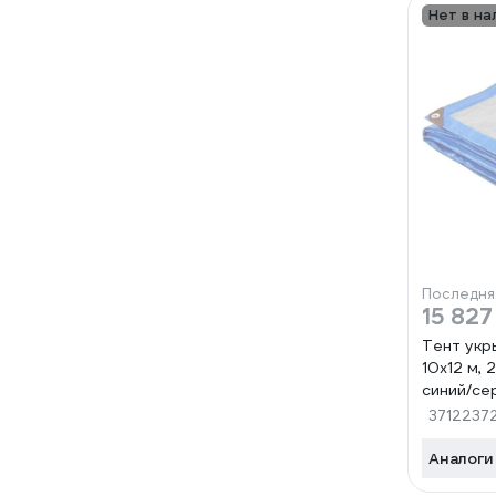
Нет в на
Последня
15 827
Тент укр
10х12 м, 
синий/с
3712237
Аналоги