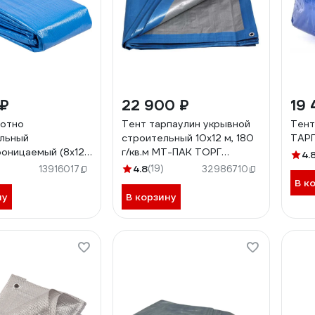
 ₽
22 900 ₽
19 
лотно
Тент тарпаулин укрывной
Тент
льный
строительный 10x12 м, 180
ТАРП
оницаемый (8х12
г/кв.м МТ-ПАК ТОРГ
4.
12550-08-12
5013040
4.8
(19)
13916017
32986710
В к
ну
В корзину