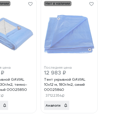
личии
Нет в наличии
я цена
Последняя цена
 ₽
12 983 ₽
ывной GAVIAL
Тент укрывной GAVIAL
230г/м2, темно-
10х12 м, 180г/м2, синий
ерый 00025850
00025840
2
37122354
Аналоги