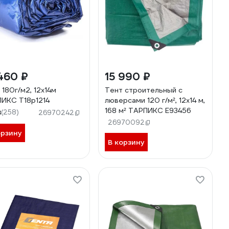
460 ₽
15 990 ₽
 180г/м2, 12х14м
Тент строительный с
ИКС Т18р1214
люверсами 120 г/м², 12x14 м,
168 м² ТАРПИКС E93456
8
(258)
26970242
26970092
орзину
В корзину