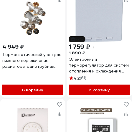
-7%
1 759 ₽
4 949 ₽
1 890 ₽
Термостатический узел для
Электронный
нижнего подключения
терморегулятор для систем
радиатора, однотрубная
отопления и охлаждения
система Valtec
ALMAC IMA-1
VT.225K.N.E04050
4.2
(61)
В корзину
В корзину