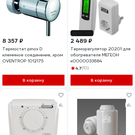
до -4%
8 357 ₽
2 489 ₽
Термостат pinox D
Терморегулятор 20201 для
клеммное соединение, хром
обогревателя МЕГЕОН
OVENTROP 1012175
к0000033684
4.7
(10)
В корзину
В корзину