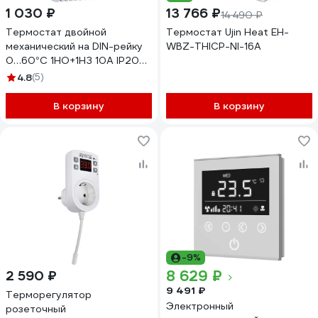
1 030 ₽
13 766 ₽
14 490 ₽
Термостат двойной
Термостат Ujin Heat EH-
механический на DIN-рейку
WBZ-THICP-NI-16А
0…60°С 1НО+1НЗ 10А IP20
Доступная Автоматика DA-
4.8
(5)
012-NO/NC
В корзину
В корзину
-9%
8 629 ₽
2 590 ₽
9 491 ₽
Терморегулятор
Электронный
розеточный