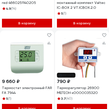
red 4660251140205
монтажный комплект Valtec
IC-BOX 2 VT.ICBOX.2.0
4.9
(14)
5
(1)
В корзину
В корзину
до -4%
9 660 ₽
790 ₽
Термостат электронный FAR
Терморегулятор 26900
FA 7944
МЕГЕОН к0000035320
5
(1)
3.7
(40)
В корзину
В корзину