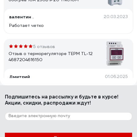
валентин .
20.03.2023
Работает четко
5 отзывов
Отзыв о терморегуляторе ТЕРМ TL-12
4687204616150
Дмитрий
01.06.2025
Точность, простота
Подпишитесь
на рассылку
и будьте в курсе!
Акции, скидки, распродажи ждут!
9 отзывов
Отзыв о температурном реле Реле и
Автоматика ТР-79М A8223-34129696
майзенберг леонид
29.11.2021