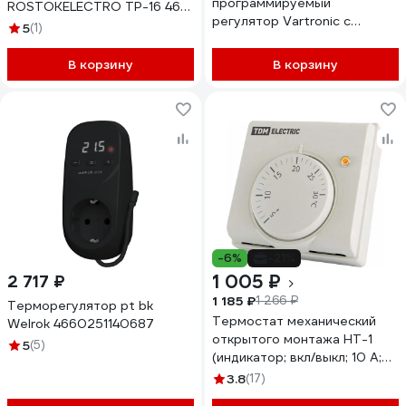
программируемый
ROSTOKELECTRO ТР-16 46-
регулятор Vartronic с
404
5
(1)
сенсорным дисплеем
Varmann 703102
В корзину
В корзину
-6%
-21%
1 005 ₽
2 717 ₽
1 185 ₽
1 266 ₽
Терморегулятор pt bk
Термостат механический
Welrok 4660251140687
открытого монтажа НТ-1
5
(5)
(индикатор; вкл/выкл; 10 А;
230 В; белый) TDM ELECTRIC
3.8
(17)
SQ2503-0009