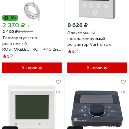
-8%
2 370 ₽
8 628 ₽
2 455 ₽
2 590 ₽
Электронный
Терморегулятор
программируемый
розеточный
регулятор Vartronic с
ROSTOKELECTRO ТР-16 2м
сенсорным дисплеем
5
(2)
46-411
Varmann 703202
5
(2)
В корзину
В корзину