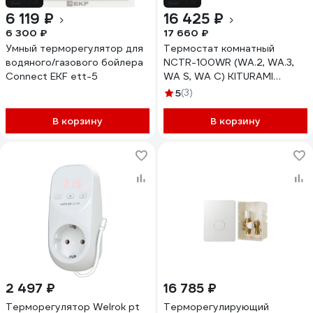
-3%
-7%
6 119 ₽
16 425 ₽
6 300 ₽
17 660 ₽
Умный терморегулятор для
Термостат комнатный
водяного/газового бойлера
NCTR-100WR (WA.2, WA.3,
Connect EKF ett-5
WA S, WA C) KITURAMI
S121110072
5
(3)
В корзину
В корзину
2 497 ₽
16 785 ₽
Терморегулятор Welrok pt
Терморегулирующий