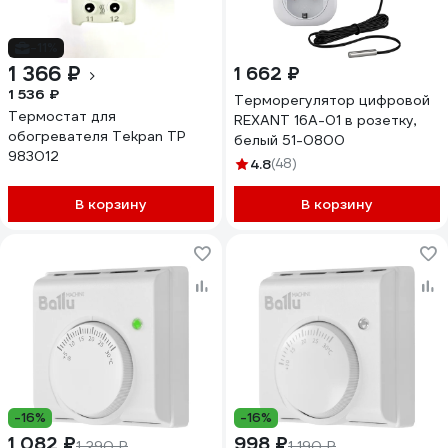
-11%
1 366 ₽
1 662 ₽
1 536 ₽
Терморегулятор цифровой
Термостат для
REXANT 16А-01 в розетку,
обогревателя Tekpan TP
белый 51-0800
983012
4.8
(48)
В корзину
В корзину
-16%
-16%
1 082 ₽
998 ₽
1 290 ₽
1 190 ₽