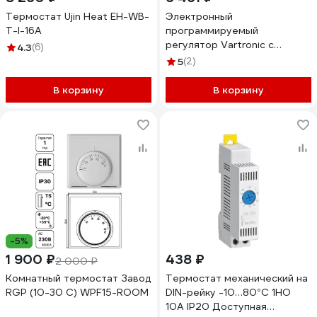
Термостат Ujin Heat EH-WB-
Электронный
T-I-16А
программируемый
регулятор Vartronic с
4.3
(6)
сенсорным дисплеем
5
(2)
Varmann 703201
В корзину
В корзину
-5%
1 900 ₽
438 ₽
2 000 ₽
Комнатный термостат Завод
Термостат механический на
RGP (10-30 C) WPF15-ROOM
DIN-рейку -10…80°С 1НО
10А IP20 Доступная