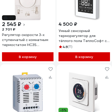
-6%
2 545 ₽
4 500 ₽
2 701 ₽
Умный сенсорный
Регулятор скорости 3-х
терморегулятор для
ступенчатый с комнатным
тёплого пола ТеплоСофт с
термостатом HC3S
функцией WI-FI,
4.8
(11)
REVENTON RTHC3S-1779
терморегулятор для
обогревателя М6 белый
В корзину
В корзину
-5%