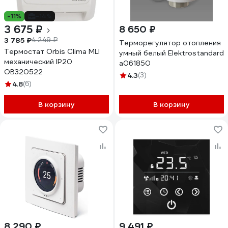
-11%
-14%
3 675 ₽
8 650 ₽
3 785 ₽
4 249 ₽
Терморегулятор отопления
Термостат Orbis Clima MLI
умный белый Elektrostandard
механический IP20
a061850
OB320522
4.3
(3)
4.8
(6)
В корзину
В корзину
8 290 ₽
9 491 ₽