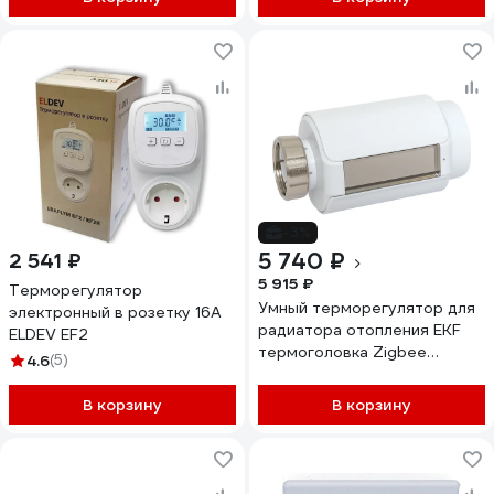
-3%
5 740 ₽
2 541 ₽
5 915 ₽
Терморегулятор
Умный терморегулятор для
электронный в розетку 16А
радиатора отопления EKF
ELDEV EF2
термоголовка Zigbee
4.6
(5)
Connect ett-8
В корзину
В корзину