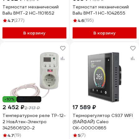
Термостат механический
Термостат механический
Ballu BMT-2 НС-1101652
Ballu BMT-1 НС-1042655
4.7
(277)
4.6
(195)
В корзину
В корзину
-10%
до -17%
2 452 ₽
17 589 ₽
2 717 ₽
Температурное реле ТР-12-
Терморегулятор C937 WIFI
2 НовАтек-Электро
(ВАЙФАЙ) Caleo
3425606120-2
0К-00000865
4.7
(19)
5
(7)