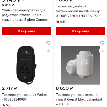
5 740 ₽
5 915 ₽
Термостат двойной
Умный терморегулятор для
механический на DIN-рейку
радиатора отопления EKF
0…60°С 1НО+1НЗ 10А IP20
термоголовка Zigbee Connect
Доступная Автоматика DA-012-
4.8
(5)
ett-8
NO/NC
В корзину
В корзину
2 717 ₽
8 650 ₽
Терморегулятор pt bk Welrok
Терморегулятор отопления
4660251140687
умный белый Elektrostandard
a061850
5
(5)