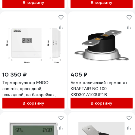
KST501-N-16B180 16A
В корзину
В корзину
10 350 ₽
405 ₽
Терморегулятор ENGO
Биметаллический термостат
controls, проводной,
KRAFTAIR NC 100
накладной, на батарейках,
KSD301A100UF1B
белый EASYBATW
В корзину
В корзину