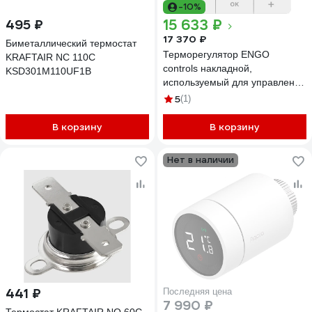
-10%
15 633 ₽
495 ₽
17 370 ₽
Биметаллический термостат
Терморегулятор ENGO
KRAFTAIR NC 110C
controls накладной,
KSD301M110UF1B
используемый для управления
напольным и радиаторным
5
(1)
отоплением, цвет-белый E25-
BATW
В корзину
В корзину
Нет в наличии
441 ₽
Последняя цена
7 990 ₽