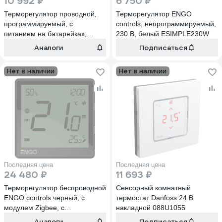
10 992 ₽
6 750 ₽
Терморегулятор проводной,
Терморегулятор ENGO
программируемый, с
controls, непрограммируемый,
питанием на батарейках,
230 В, белый ESIMPLE230W
накладной Salus Controls
Аналоги
Подписаться
RT520
Нет в наличии
Нет в наличии
Последняя цена
Последняя цена
24 480 ₽
11 693 ₽
Терморегулятор беспроводной
Сенсорный комнатный
ENGO controls черный, с
термостат Danfoss 24 В
модулем Zigbee, с
накладной 088U1055
аккумулятором, со
Аналоги
Подписаться