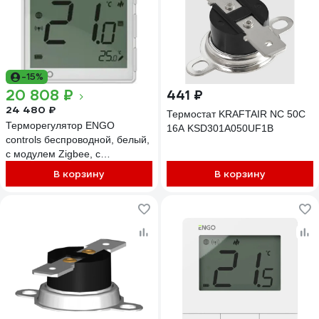
-15%
20 808 ₽
441 ₽
24 480 ₽
Термостат KRAFTAIR NC 50C
Терморегулятор ENGO
16A KSD301A050UF1B
controls беспроводной, белый,
с модулем Zigbee, с
аккумулятором, со
В корзину
В корзину
встроенным датчиком
влажности, с возможностью
подключения датчика пола
EONEBATW