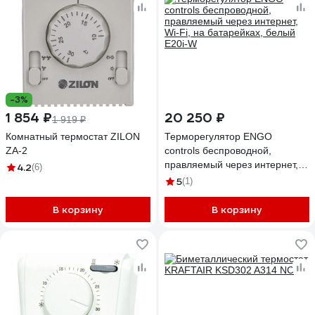
-3%
1 854 ₽
20 250 ₽
1 919 ₽
Комнатный термостат ZILON
Терморегулятор ENGO
ZA-2
controls беспроводной,
правляемый через интернет,
4.2
(6)
Wi-Fi, на батарейках, белый
5
(1)
E20i-W
В корзину
В корзину