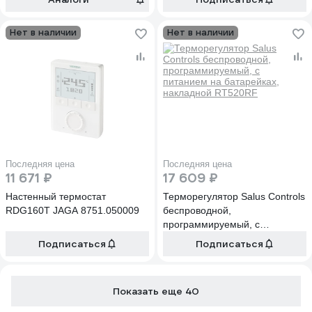
встроенным датчиком
влажности, с возможностью
Нет в наличии
Нет в наличии
подключения датчика пола
EONEBATB
Последняя цена
Последняя цена
11 671 ₽
17 609 ₽
Настенный термостат
Терморегулятор Salus Controls
RDG160T JAGA 8751.050009
беспроводной,
программируемый, с
питанием на батарейках,
Подписаться
Подписаться
накладной RT520RF
Показать еще 40