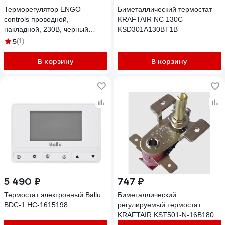
Терморегулятор ENGO
Биметаллический термостат
controls проводной,
KRAFTAIR NC 130C
накладной, 230В, черный
KSD301A130BT1B
EASY230B
5
(1)
В корзину
В корзину
5 490 ₽
747 ₽
Термостат электронный Ballu
Биметаллический
BDC-1 НС-1615198
регулируемый термостат
KRAFTAIR KST501-N-16B180 с