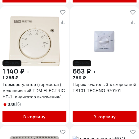
-10%
-14%
1 140 ₽
663 ₽
1 265 ₽
769 ₽
Терморегулятор (термостат)
Переключатель 3-х скоростной
механический TDM ELECTRIC
TS101 TECHNO 970101
НТ-1, индикатор включения/
выключения нагрузки, 10 А,
3.8
(16)
230 В, слоновая кость SQ2503-
0010
В корзину
В корзину