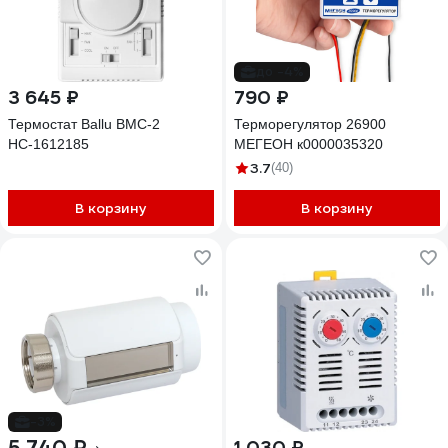
до -4%
3 645 ₽
790 ₽
Термостат Ballu BMC-2
Терморегулятор 26900
НС-1612185
МЕГЕОН к0000035320
3.7
(40)
В корзину
В корзину
-3%
1 030 ₽