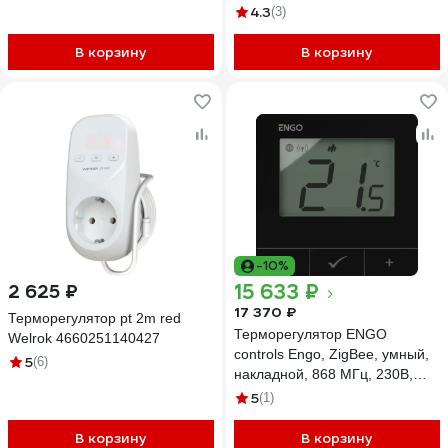
4.3
(3)
В корзину
В корзину
-10%
15 633 ₽
2 625 ₽
17 370 ₽
Терморегулятор pt 2m red
Терморегулятор ENGO
Welrok 4660251140427
controls Engo, ZigBee, умный,
5
(6)
накладной, 868 МГц, 230В,
для управления напольным и
5
(1)
радиаторным отоплением,
цвет-черный E25-230B
В корзину
В корзину