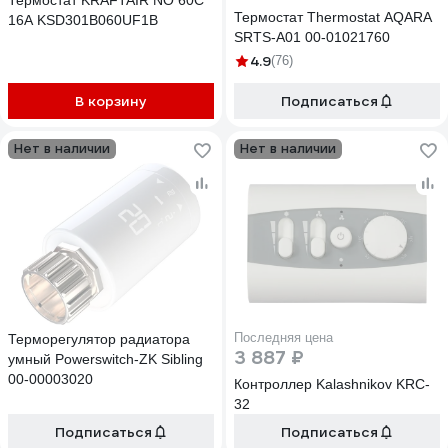
Термостат KRAFTAIR NO 60C
Термостат Thermostat AQARA
16A KSD301B060UF1B
SRTS-A01 00-01021760
4.9
(76)
В корзину
Подписаться
Нет в наличии
Нет в наличии
Последняя цена
Терморегулятор радиатора
3 887 ₽
умный Powerswitch-ZK Sibling
00-00003020
Контроллер Kalashnikov KRC-
32
Подписаться
Подписаться