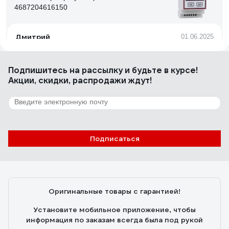
4687204616150
Дмитрий
01.06.2025
Точность, простота
Подпишитесь
на рассылку
и будьте в курсе!
Акции, скидки, распродажи ждут!
9 отзывов
Отзыв о температурном реле Реле и
Автоматика ТР-79М A8223-34129696
майзенберг леонид
29.11.2021
Подписаться
Аккуратно сделан, компактный. Показывает текущую
температуру с выносного датчика-удобно для настройки.
Индикация понятная и информативная в том числе по
ошибкам
Оригинальные товары с гарантией!
Установите мобильное приложение, чтобы
информация по заказам всегда была под рукой