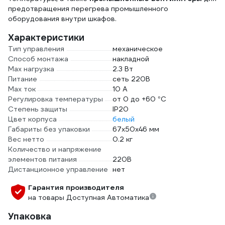
предотвращения перегрева промышленного
оборудования внутри шкафов.
Характеристики
Тип управления
механическое
Способ монтажа
накладной
Max нагрузка
2.3 Вт
Питание
сеть 220В
Max ток
10 А
Регулировка температуры
от 0 до +60 °С
Степень защиты
IP20
Цвет корпуса
белый
Габариты без упаковки
67х50х46 мм
Вес нетто
0.2 кг
Количество и напряжение
элементов питания
220В
Дистанционное управление
нет
Гарантия производителя
на товары Доступная Автоматика
Упаковка