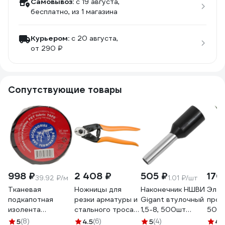
Самовывоз:
c 19 августа,
бесплатно
, из 1 магазина
Курьером:
c 20 августа,
от 290 ₽
Сопутствующие товары
998 ₽
2 408 ₽
505 ₽
170
39.92 ₽/м
1.01 ₽/шт
Тканевая
Ножницы для
Наконечник НШВИ
Элек
подкапотная
резки арматуры и
Gigant втулочный
проб
изолента
стального троса
1,5-8, 500шт
500В
Terminator Izt
NEO Tools 190 мм
GTML-019
257
5
(8)
4.5
(6)
5
(4)
4.