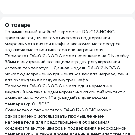
1925 fabric, 19мм х
01-512
25м, толщина
0,25мм 2000832
О товаре
Промышленный двойной термостат DA-012-NO/NC
применяется для автоматического поддержания
микроклимата внутри шкафа и экономии моторесурса
подключаемого вентилятора или нагревателя.
Термостат DA-012-NO/NC имеет крепление на DIN-рейку
35мм и внутренний потенциометр для регулирования
уставки температуры. Данная модель DA-012-NO/NC
может одновременно применяться как для нагрева, так и
для охлаждения воздуха внутри шкафа.
Термостат DA-012-NO/NC имеет один нормально
закрытый контакт и один нормально открытый контакт с
номинальным током 10А (каждый) и диапазоном
температур 0…60°С.
Совместно с термостатом DA-012-NO/NC можно
одновременно использовать
промышленные
нагреватели
для предотвращения образования
конденсата внутри шкафов и поддержания необходимой
температуры, а также
промышленные вентиляторы
для