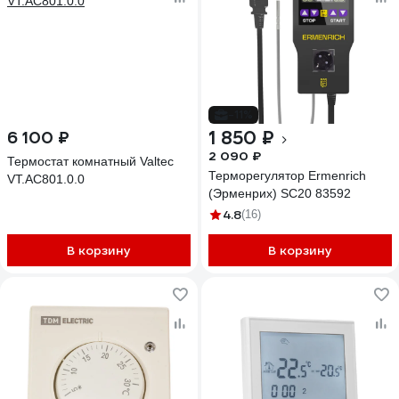
-11%
1 850 ₽
6 100 ₽
2 090 ₽
Термостат комнатный Valtec
Терморегулятор Ermenrich
VT.AC801.0.0
(Эрменрих) SC20 83592
4.8
(16)
В корзину
В корзину