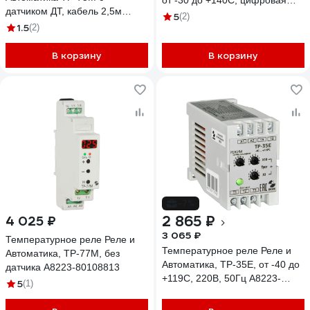
от -30 до +140С, цифровая
датчиком ДТ, кабель 2,5м
индикация, выносной датчик
5
(2)
A8223-79683269
1.5
(2)
RT в комплекте, тип корпуса
вилка-розетка EA07.001.017
В корзину
В корзину
-7%
2 865 ₽
4 025 ₽
3 065 ₽
Температурное реле Реле и
Температурное реле Реле и
Автоматика, ТР-77М, без
Автоматика, ТР-35Е, от -40 до
датчика A8223-80108813
+119C, 220В, 50Гц A8223-
5
(1)
80107922