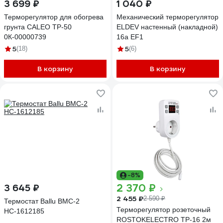
3 699 ₽
1 040 ₽
Терморегулятор для обогрева
Механический терморегулятор
грунта CALEO ТР-50
ELDEV настенный (накладной)
0К-00000739
16а EF1
5
5
(18)
(6)
В корзину
В корзину
-8%
2 370 ₽
3 645 ₽
2 455 ₽
2 590 ₽
Термостат Ballu BMC-2
Терморегулятор розеточный
НС-1612185
ROSTOKELECTRO ТР-16 2м