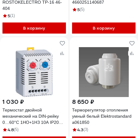
ROSTOKELECTRO ТР-16 46-
4660251140687
404
5
(5)
5
(1)
В корзину
В корзину
1 030 ₽
8 650 ₽
Термостат двойной
Терморегулятор отопления
механический на DIN-рейку
умный белый Elektrostandard
0…60°С 1НО+1НЗ 10А IP20
a061850
Доступная Автоматика DA-012-
4.8
4.3
(5)
(3)
NO/NC