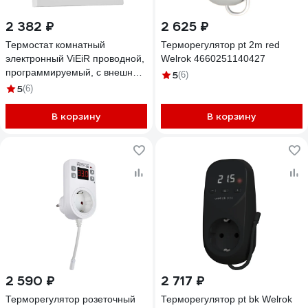
2 382 ₽
2 625 ₽
Термостат комнатный
Терморегулятор pt 2m red
электронный ViEiR проводной,
Welrok 4660251140427
программируемый, с внешним
5
(6)
датчиком, для электрического
5
(6)
и водяного теплого пола
VR405
В корзину
В корзину
2 590 ₽
2 717 ₽
Терморегулятор розеточный
Терморегулятор pt bk Welrok