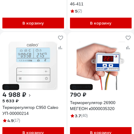
46-411
5
(2)
В корзину
В корзину
-11%
до -4%
4 988 ₽
790 ₽
5 633 ₽
Терморегулятор 26900
Терморегулятор C950 Caleo
МЕГЕОН к0000035320
УП-00000214
3.7
(40)
4.9
(17)
В корзину
В корзину