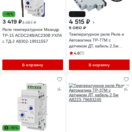
-16%
-11%
4 515 ₽
3 419 ₽
4 087 ₽
5 060 ₽
Реле температурное Меандр
Температурное реле Реле и
ТР-15 ACDC24B/AC230B УХЛ4
Автоматика ТР-77М с
с ТД-2 A8302-19911557
датчиком ДТ, кабель 2,5м
A8223-79683276
4.6
(5)
В корзину
В корзину
-16%