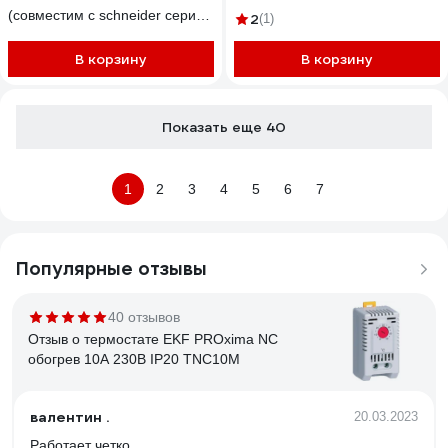
(совместим с schneider серии
2
(1)
unica) 51-0824
В корзину
В корзину
Показать еще 40
1
2
3
4
5
6
7
Популярные отзывы
40 отзывов
Отзыв о термостате EKF PROxima NC
обогрев 10А 230В IP20 TNC10M
валентин .
20.03.2023
Работает четко