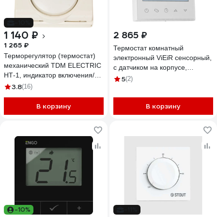
-10%
1 140 ₽
2 865 ₽
1 265 ₽
Термостат комнатный
Терморегулятор (термостат)
электронный ViEiR сенсорный,
механический TDM ELECTRIC
с датчиком на корпусе,
НТ-1, индикатор включения/
программируемый, для
5
(2)
выключения нагрузки, 10 А,
3.8
(16)
теплого пола и систем
230 В, слоновая кость SQ2503-
отопления VR406
0010
В корзину
В корзину
-10%
-11%