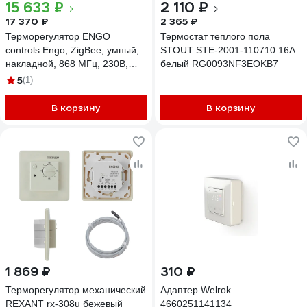
15 633 ₽
2 110 ₽
17 370 ₽
2 365 ₽
Терморегулятор ENGO
Термостат теплого пола
controls Engo, ZigBee, умный,
STOUT STE-2001-110710 16А
накладной, 868 МГц, 230В,
белый RG0093NF3EOKB7
для управления напольным и
5
(1)
радиаторным отоплением,
цвет-черный E25-230B
В корзину
В корзину
1 869 ₽
310 ₽
Терморегулятор механический
Адаптер Welrok
REXANT rx-308u бежевый
4660251141134