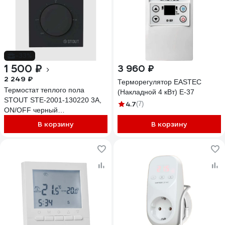
-33%
1 500 ₽
3 960 ₽
2 249 ₽
Терморегулятор EASTEC
Термостат теплого пола
(Накладной 4 кВт) E-37
STOUT STE-2001-130220 3А,
4.7
(7)
ON/OFF черный
RG0093NF3EPPJB
В корзину
В корзину