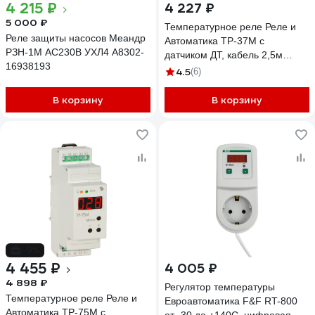
4 215 ₽
4 227 ₽
5 000 ₽
Температурное реле Реле и
Реле защиты насосов Меандр
Автоматика ТР-37М с
РЗН-1М AC230В УХЛ4 A8302-
датчиком ДТ, кабель 2,5м
16938193
A8223-79683245
4.5
(6)
В корзину
В корзину
-9%
4 455 ₽
4 005 ₽
4 898 ₽
Регулятор температуры
Температурное реле Реле и
Евроавтоматика F&F RT-800
Автоматика ТР-75М с