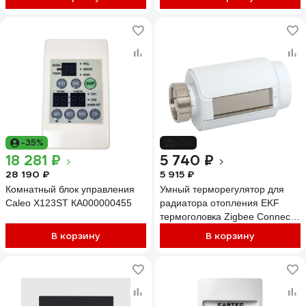
-35%
-3%
18 281 ₽
5 740 ₽
28 190 ₽
5 915 ₽
Комнатный блок управления
Умный терморегулятор для
Caleo X123ST КА000000455
радиатора отопления EKF
термоголовка Zigbee Connect
ett-8
В корзину
В корзину