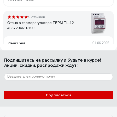
5 отзывов
Отзыв о терморегуляторе ТЕРМ TL-12
4687204616150
Дмитрий
01.06.2025
Точность, простота
Подпишитесь
на рассылку
и будьте в курсе!
Акции, скидки, распродажи ждут!
9 отзывов
Отзыв о температурном реле Реле и
Автоматика ТР-79М A8223-34129696
майзенберг леонид
29.11.2021
Подписаться
Аккуратно сделан, компактный. Показывает текущую
температуру с выносного датчика-удобно для настройки.
Индикация понятная и информативная в том числе по