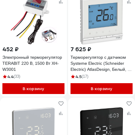
452 ₽
7 625 ₽
Электронный терморегулятор
Терморегулятор с датчиком
TERABIT 220 В, 1500 Вт XH-
Systeme Electric (Schneider
W3001
Electric) AtlasDesign, Белый, +5
до +35C, 16 A ATN000138
4.4
4.5
(33)
(17)
В корзину
В корзину