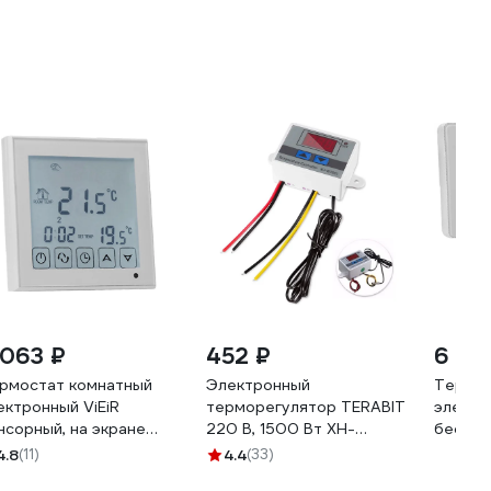
 063 ₽
452 ₽
6 80
рмостат комнатный
Электронный
Термос
ектронный ViEiR
терморегулятор TERABIT
электр
нсорный, на экране
220 В, 1500 Вт XH-
беспро
ограммируемый, для
W3001
програ
4.8
(11)
4.4
(33)
плого пола и
управл