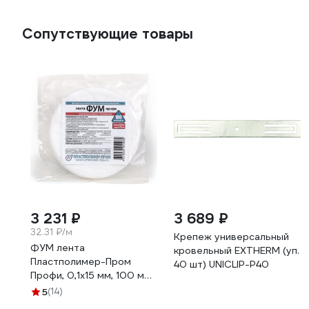
матовая VR405-D
теплого пола и систем
отопления VR406
Сопутствующие товары
3 231 ₽
3 689 ₽
32.31 ₽/м
Крепеж универсальный
ФУМ лента
кровельный EXTHERM (уп.
Пластполимер-Пром
40 шт) UNICLIP-P40
Профи, 0,1х15 мм, 100 м
ЗВ-00001594
5
(14)