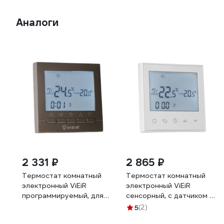
Аналоги
2 331 ₽
2 865 ₽
Термостат комнатный
Термостат комнатный
электронный ViEiR
электронный ViEiR
программируемый, для
сенсорный, с датчиком на
теплого пола и систем
корпусе,
5
(2)
отопления, латунь
программируемый, для