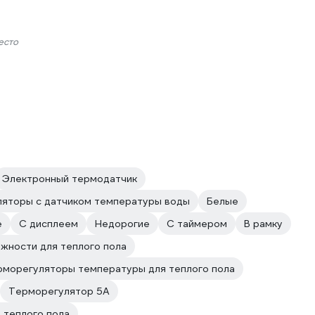
есто
Электронный термодатчик
яторы с датчиком температуры воды
Белые
е
С дисплеем
Недорогие
С таймером
В рамку
жности для теплого пола
рморегуляторы температуры для теплого пола
Терморегулятор 5А
 теплого пола