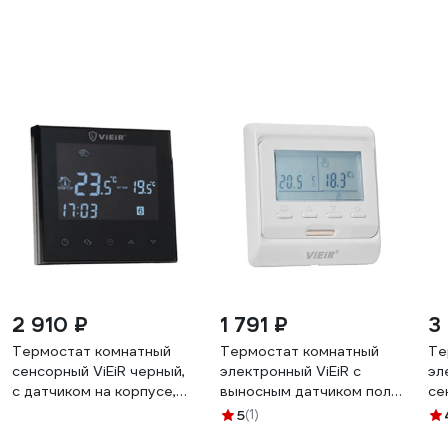
2 910 ₽
1 791 ₽
3
Термостат комнатный
Термостат комнатный
Те
сенсорный ViEiR черный,
электронный ViEiR с
эл
с датчиком на корпусе,
выносным датчиком пола,
се
программируемый, для
для водяного и
пр
5
(1)
теплого пола и
электрического теплого
те