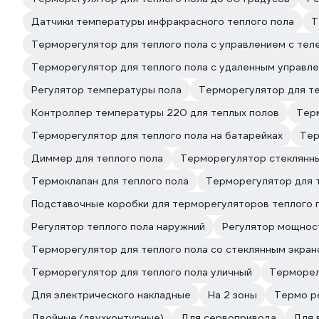
Датчики температуры инфракрасного теплого пола
Т
Терморегулятор для теплого пола с управлением с тел
Терморегулятор для теплого пола с удаленным управл
Регулятор температуры пола
Терморегулятор для те
Контроллер температуры 220 для теплых полов
Терм
Терморегулятор для теплого пола на батарейках
Тер
Диммер для теплого пола
Терморегулятор стеклянны
Термоклапан для теплого пола
Терморегулятор для т
Подставочные коробки для терморегуляторов теплого 
Регулятор теплого пола наружний
Регулятор мощност
Терморегулятор для теплого пола со стеклянным экра
Терморегулятор для теплого пола уличный
Терморел
Для электрического накладные
На 2 зоны
Термо р
Двойные (двухконтурные)
Для сервопривода
Для 