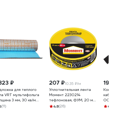
диаторного отопления
систем
407
VR410
 823 ₽
207 ₽
195 
10.35 ₽/м
дложка для теплого
Уплотнительная лента
Компле
ла VRT мультифольга
Момент 2230214
кабеля
лщина 3 мм, 30 кв/м
тефлоновая, ФУМ, 20 м
ООО Л
6199
3049500
5
(11)
4.8
(26)
4.2
(11