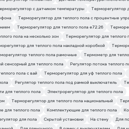
ерморегулятор с датчиком температуры
Терморегулятор д
ефона
Терморегулятор для теплого пола с процентные упр
ением
Терморегулятор для теплого пола е72.26
Терморег
плого пола на несколько зон
Терморегулятор для теплого п
орегулятор для теплого пола накладной коробкой
Терморе
морегулятор теплого пола рамочные
Термометр для тепло
й сенсорный для теплого пола
Регулятор потока теплого п
еплого пола с вай
Терморегулятор для уф теплого пола
пола
Регулятор теплого пола под рамкой выключатель
Те
и для теплого пола
Электрорегулятор для теплого пола
ном
Терморегулятор для теплого пола национальный
Тер
е для теплого пола
Комплектующие для теплого пола
Ко
егулятор для пола
Скрытой установки
На стену
Для по
ванной
Для пленочного
В рамку с выключателем
Для к