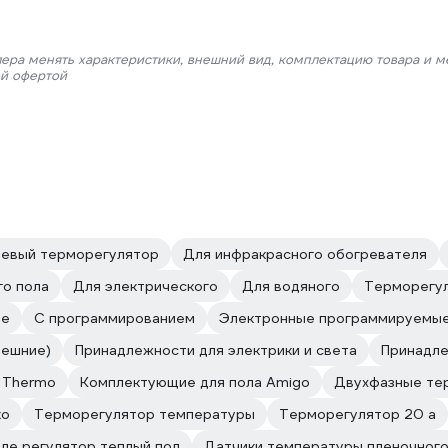
лера менять характеристики, внешний вид, комплектацию товара и м
ой офертой
евый терморегулятор
Для инфракрасного обогревателя
го пола
Для электрического
Для водяного
Терморегул
ые
С программированием
Электронные программируемы
нешние)
Принадлежности для электрики и света
Принадле
 Thermo
Комплектующие для пола Amigo
Двухфазные те
ко
Терморегулятор температуры
Терморегулятор 20 а
ле регулятор теплый пол
Датчики температуры пленочного