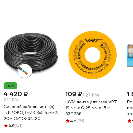
обогревателей VR406-C
пола программируемый
ра
VR296
VR
-17%
4 420 ₽
109 ₽
1
7.27 ₽/м
221 ₽/м
ФУМ лента для газа VRT
По
Силовой кабель ввгнг(a)-
19 мм х 0,25 мм х 15 м
по
ls ПРОВОДНИК 3x2.5 мм2,
530756
то
20м OZ10264L20
53
4.8
(29)
4.9
(151)