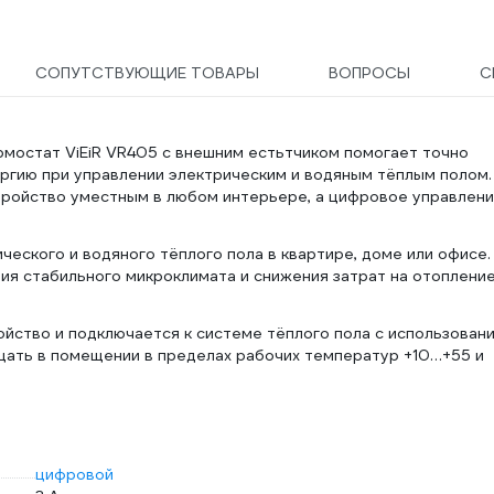
СОПУТСТВУЮЩИЕ ТОВАРЫ
ВОПРОСЫ
С
мостат ViEiR VR405 с внешним естьтчиком помогает точно
гию при управлении электрическим и водяным тёплым полом.
тройство уместным в любом интерьере, а цифровое управлен
еского и водяного тёплого пола в квартире, доме или офисе.
я стабильного микроклимата и снижения затрат на отопление
йство и подключается к системе тёплого пола с использован
щать в помещении в пределах рабочих температур +10…+55 и
цифровой