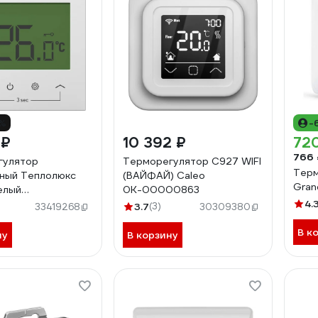
1%
-
 ₽
10 392 ₽
72
766 
гулятор
Терморегулятор C927 WIFI
Терм
ный Теплолюкс
(ВАЙФАЙ) Caleo
Gran
елый
0К-00000863
087900
4.
3.7
(3)
33419268
30309380
В к
ну
В корзину