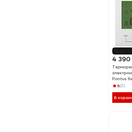
до -1
4 390
Терморе
электрон
Pontus б
100037
5
(2)
В корзи