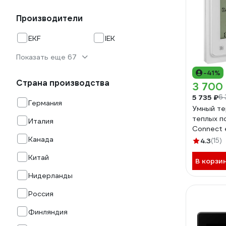
Производители
EKF
IEK
Показать еще 67
-41%
Страна производства
3 700
5 735 ₽
6
Германия
Умный те
теплых п
Италия
Connect 
Канада
4.3
(15)
Китай
В корзи
Нидерланды
Россия
Финляндия