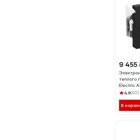
9 455 
Электро
теплого 
Electric 
датчиком,
4.9
(40)
карбон 
В корзи