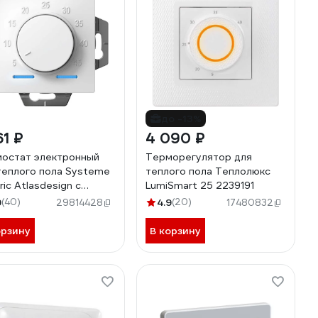
до -13%
61 ₽
4 090 ₽
остат электронный
Терморегулятор для
теплого пола Systeme
теплого пола Теплолюкс
ric Atlasdesign с
LumiSmart 25 2239191
иком, белый, 10 А,
9
(40)
4.9
(20)
29814428
17480832
низм ATN000135
орзину
В корзину