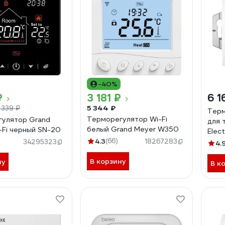
-40%
₽
3 181 ₽
6 1
5 344 ₽
 339 ₽
Терм
Терморегулятор Wi-Fi
улятор Grand
для 
белый Grand Meyer W350
-Fi черный SN-20
Elect
4.3
(66)
датч
18267283
34295323
4.
меха
В корзину
ну
В к