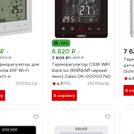
-19%
 ₽
6 820 ₽
7 6
7 605 ₽
 300 ₽
8 458 ₽
Терм
рморегулятор для
Терморегулятор C936 WIFI
датч
олов EKF Wi-Fi
black lux (ВАЙФАЙ черный
(Schn
ett-4
люкс) Caleo 0К-00000740
Atla
4.
+35C
4.7
(56)
17531922
26178941
В к
ну
В корзину