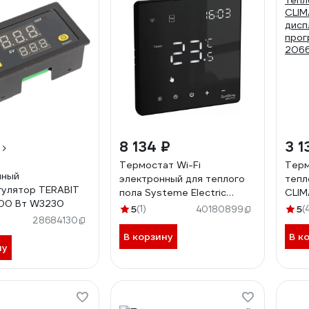
8 134 ₽
3 1
Термостат Wi-Fi
Терм
нный
электронный для теплого
тепл
улятор TERABIT
пола Systeme Electric
CLIM
500 Вт W3230
ARTGALLERY, 16 A, в сборе,
дисп
5
(1)
5
(
40180899
ЧЁРНЫЙ GAL001038
прог
28684130
206
В корзину
В к
ну