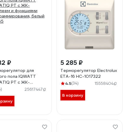
32 ₽
5 285 ₽
орегулятор для
Терморегулятор Electrolux
ого пола IQWATT
ETA-16 НС-1017322
ATIQ PT с ЖК-
4.5
(34)
15558404
леем и функциями
4)
25617447
раммирования, белый
В корзину
65
орзину