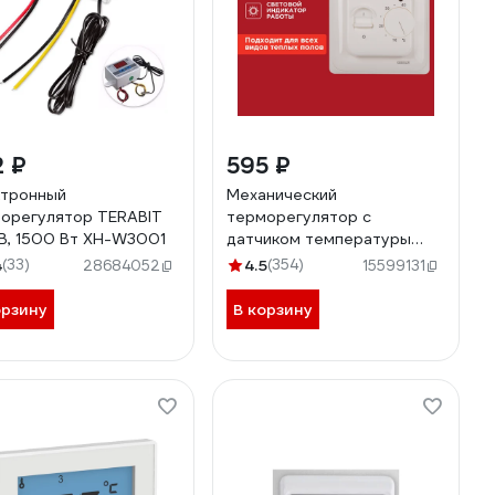
2 ₽
595 ₽
тронный
Механический
орегулятор TERABIT
терморегулятор с
В, 1500 Вт XH-W3001
датчиком температуры
пола REXANT 3600Вт 51-
4
(33)
4.5
(354)
28684052
15599131
0531
орзину
В корзину