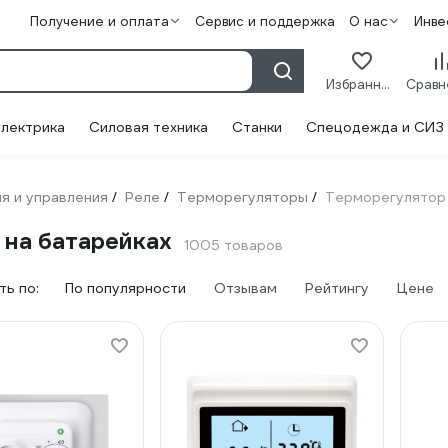
Получение и оплата
Сервис и поддержка
О нас
Инве
Избранное
лектрика
Силовая техника
Станки
Спецодежда и СИЗ
я и управления
Реле
Терморегуляторы
Терморегулятор 
/
/
/
 на батарейках
1005 товаров
ь по:
По популярности
Отзывам
Рейтингу
Цене