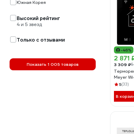
Южная Корея
Высокий рейтинг
4 и 5 звезд
Только с отзывами
-46%
2 871 
Показать 1 005 товаров
3 309 ₽
5
Терморег
Meyer Wi
5
(33)
В корзи