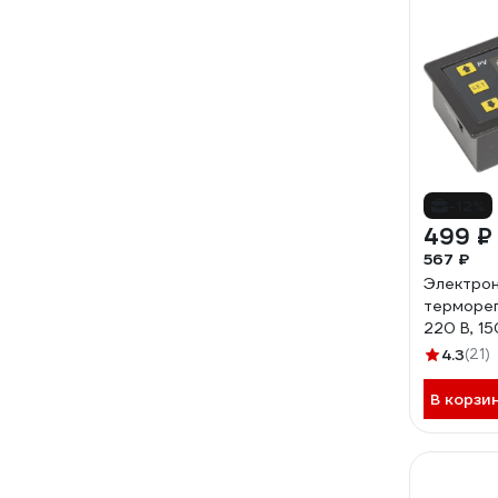
-12%
499 ₽
567 ₽
Электро
терморег
220 В, 1
4.3
(21)
В корзи