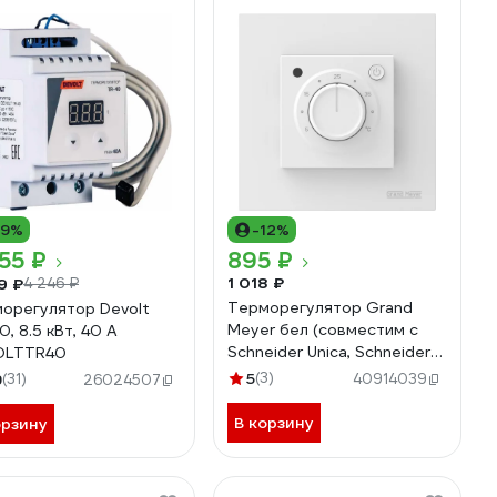
19%
-12%
55 ₽
895 ₽
1 018 ₽
9 ₽
4 246 ₽
Терморегулятор Grand
орегулятор Devolt
Meyer бел (совместим с
0, 8.5 кВт, 40 А
Schneider Unica, Schneider
OLTTR40
Atlas) MST-9
5
(3)
9
(31)
40914039
26024507
В корзину
орзину