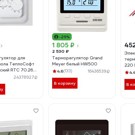
-29%
1 805 ₽
45
2 530 ₽
Элек
улятор для
Терморегулятор Grand
терм
пола ТеплоСофт
Meyer белый HW500
220 
ский RTC 70.26
4.6
(133)
16436539
4.
026
24378927
В корзину
В к
ну