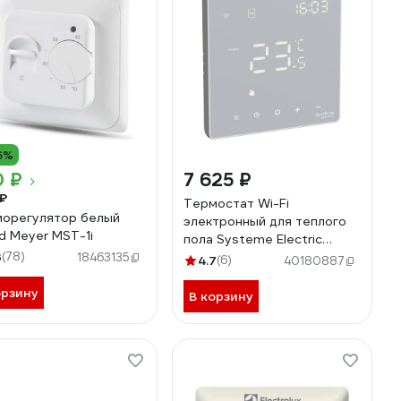
6%
0 ₽
7 625 ₽
₽
Термостат Wi-Fi
орегулятор белый
электронный для теплого
d Meyer MST-1i
пола Systeme Electric
3
(78)
ARTGALLERY, 16 A, в сборе,
18463135
4.7
(6)
40180887
БЕЛЫЙ GAL000138
орзину
В корзину