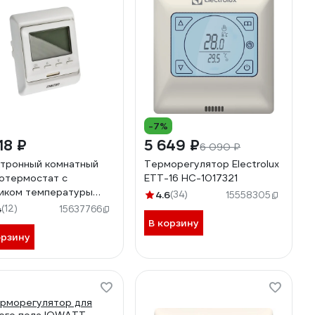
-7%
18 ₽
5 649 ₽
6 090 ₽
тронный комнатный
Терморегулятор Electrolux
отермостат с
ETT-16 НС-1017321
иком температуры
4.6
(34)
15558305
 Valtec VT.AC709.0.0
4
(12)
15637766
В корзину
орзину