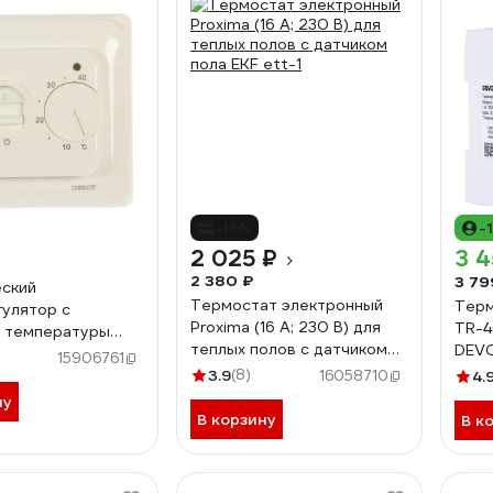
-15%
-
2 025 ₽
3 4
2 380 ₽
3 79
ский
Термостат электронный
Терм
улятор с
Proxima (16 A; 230 В) для
TR-4
 температуры
теплых полов с датчиком
DEV
ANT R70XT, 3500
15906761
пола EKF ett-1
вый 51-0581
3.9
(8)
16058710
4.
ну
В корзину
В к