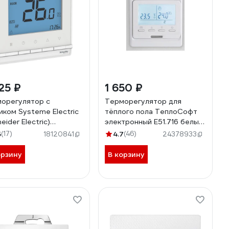
25 ₽
1 650 ₽
орегулятор с
Терморегулятор для
иком Systeme Electric
тёплого пола ТеплоСофт
eider Electric)
электронный E51.716 белый
sDesign, Белый, +5 до
51716
5
(17)
4.7
(46)
18120841
24378933
, 16 A ATN000138
орзину
В корзину