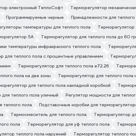
тор электронный ТеплоСофт
Терморегулятор механическ
Программируемые черные
Принадлежности для теплого
гуляторы температуры для теплого пола
Терморегулятор
морегулятор 5А
Терморегулятор для теплого пола до 60 г
ики температуры инфракрасного теплого пола
Терморегуля
р для теплого пола с процентные управлением
Терморегул
ением
Терморегулятор для теплого пола е72.26
Терморег
плого пола на две зоны
Терморегулятор для теплого пола н
орегулятор для теплого пола накладной коробкой
Терморе
 для теплого пола уличный
Регулятор мощности для теплог
я теплого пола
Подставочные коробки для терморегулятор
ла
Термосмеситель для теплого пола
Терморегулятор дл
лого пола
Терморегулятор для уф теплого пола
Терморег
улятор теплого пола наружний
Терморегулятор теплого по