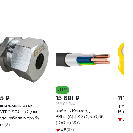
-11%
15 ₽
15 681 ₽
111 ₽
7
156.81 ₽/м
льниковый узел
ФУМ ле
Кабель Конкорд
STEC SEAL 1/2 для
15 м х 
ВВГнг(А)-LS 3х2,5-0,66
ода кабеля в трубу
(20)
5
(100 м) 202
1488
(8)
4.9
(67)
4.5