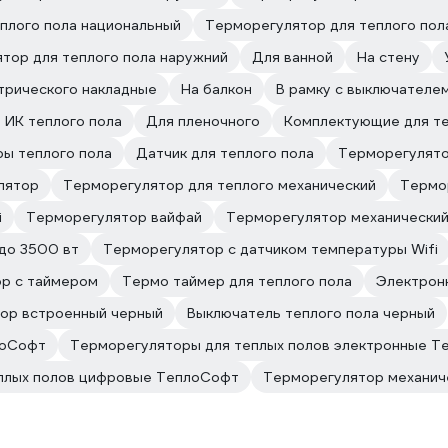
плого пола национальный
Терморегулятор для теплого пол
тор для теплого пола наружний
Для ванной
На стену
трического накладные
На балкон
В рамку с выключателе
 ИК теплого пола
Для пленочного
Комплектующие для те
ы теплого пола
Датчик для теплого пола
Терморегулято
лятор
Терморегулятор для теплого механический
Термо
i
Терморегулятор вайфай
Терморегулятор механический
до 3500 вт
Терморегулятор с датчиком температуры Wifi
р с таймером
Термо таймер для теплого пола
Электрон
ор встроенный черный
Выключатель теплого пола черный
лоСофт
Терморегуляторы для теплых полов электронные 
плых полов цифровые ТеплоСофт
Терморегулятор механич