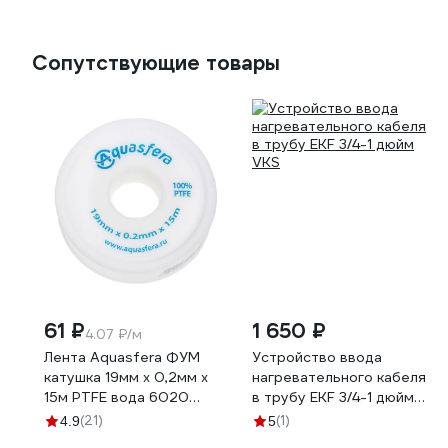
Сопутствующие товары
61 ₽
1 650 ₽
4.07 ₽/м
Лента Aquasfera ФУМ
Устройство ввода
катушка 19мм х 0,2мм х
нагревательного кабеля
15м PTFE вода 6020
в трубу EKF 3/4-1 дюйм
6020-04 008-0548
VKS
(21)
(1)
4.9
5