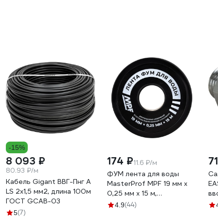
-15%
8 093 ₽
174 ₽
7
11.6 ₽/м
80.93 ₽/м
ФУМ лента для воды
Са
Кабель Gigant ВВГ-Пнг А
MasterProf MPF 19 мм x
EA
LS 2x1,5 мм2, длина 100м
0,25 мм x 15 м,
вв
ГОСТ GCAB-03
профессиональная
90
(44)
4.9
(7)
ИС.131432
5