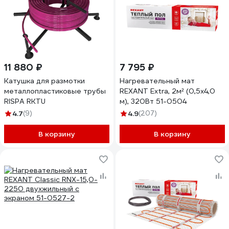
11 880 ₽
7 795 ₽
Катушка для размотки
Нагревательный мат
металлопластиковые трубы
REXANT Extra, 2м² (0,5x4,0
RISPA RKTU
м), 320Вт 51-0504
4.7
(9)
4.9
(207)
В корзину
В корзину