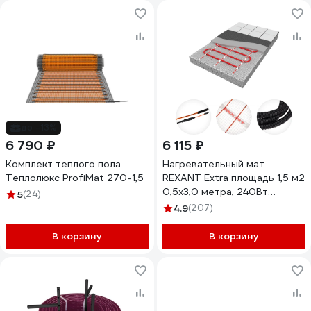
до -13%
6 790 ₽
6 115 ₽
Комплект теплого пола
Нагревательный мат
Теплолюкс ProfiMat 270-1,5
REXANT Extra площадь 1,5 м2
0,5x3,0 метра, 240Вт
5
(24)
двухжильный 51-0503
4.9
(207)
В корзину
В корзину