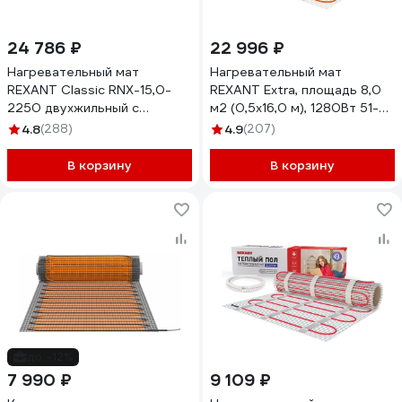
24 786 ₽
22 996 ₽
Нагревательный мат
Нагревательный мат
REXANT Classic RNX-15,0-
REXANT Extra, площадь 8,0
2250 двухжильный с
м2 (0,5x16,0 м), 1280Вт 51-
экраном 51-0527-2
0516
4.8
(288)
4.9
(207)
В корзину
В корзину
до -12%
7 990 ₽
9 109 ₽