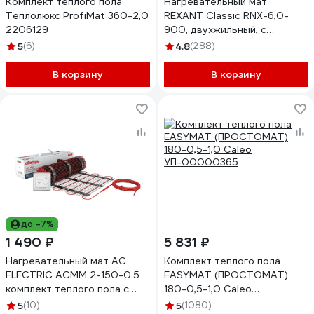
Комплект теплого пола
Нагревательный мат
Теплолюкс ProfiMat 360-2,0
REXANT Classic RNX-6,0-
2206129
900, двухжильный, с
экраном 51-0510-2
5
(6)
4.8
(288)
В корзину
В корзину
до -7%
1 490 ₽
5 831 ₽
Нагревательный мат AC
Комплект теплого пола
ELECTRIC ACМM 2-150-0.5
EASYMAT (ПРОСТОМАТ)
комплект теплого пола с
180-0,5-1,0 Caleo
терморегулятором
УП-00000365
5
(10)
5
(1080)