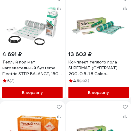
4 691 ₽
13 602 ₽
Теплый пол мат
Комплект теплого пола
нагревательный Systeme
SUPERMAT (СУПЕРМАТ)
Electric STEP BALANCE, 150
200-0,5-1,8 Caleo
Вт/м2, 225 Вт, 1,5 м2
КА000001714
5
(7)
4.9
(552)
SBM150015
В корзину
В корзину