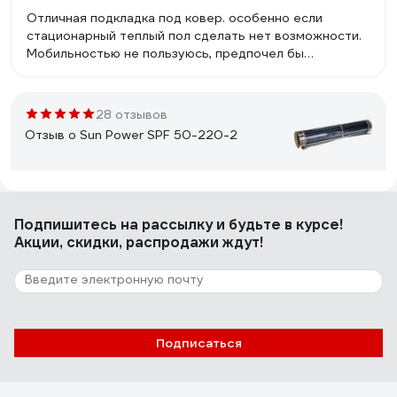
Отличная подкладка под ковер. особенно если
стационарный теплый пол сделать нет возможности.
Мобильностью не пользуюсь, предпочел бы
выключатель или терморегулятор вместо чехла.
Очень тепло на ковре - ребенок с него не сходит.
Небольшое энергопотребление в 500 ватт. в пике с
28 отзывов
моим ковром разогревается до 32-35 градусов.
Отзыв о Sun Power SPF 50-220-2
Алексей
08.12.2016
Подпишитесь
на рассылку
и будьте в курсе!
Цена хорошая, неприхотливость при установке
Акции, скидки, распродажи ждут!
3 отзыва
Отзыв о Caleo UNIMAT BOOST-0300
Подписаться
Максим
21.01.2020