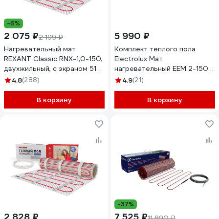
-6%
2 075 ₽
5 990 ₽
2 199 ₽
Нагревательный мат
Комплект теплого пола
REXANT Classic RNX-1,0-150,
Electrolux Мат
двухжильный, с экраном 51-
нагревательный EEM 2-150-1
0502-2
НС-1105878
4.8
(288)
4.9
(21)
В корзину
В корзину
-37%
2 828 ₽
7 525 ₽
11 890 ₽