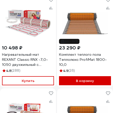
до -14%
10 498 ₽
23 290 ₽
Нагревательный мат
Комплект теплого пола
REXANT Classic RNX -7,0-
Теплолюкс ProfiMat 1800-
1050 двухжильный с
10,0
экраном 51-0512-2
4.8
(288)
4.9
(26)
Купить
В корзину