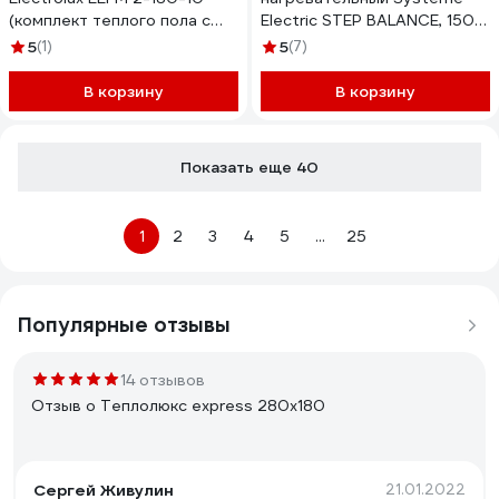
(комплект теплого пола c
Electric STEP BALANCE, 150
терморегулятором)
Вт/м2, 300 Вт, 2 м2
5
(1)
5
(7)
НС-1432014
SBM150020
В корзину
В корзину
Показать еще 40
1
2
3
4
5
...
25
Популярные отзывы
14 отзывов
Отзыв о Теплолюкс express 280х180
Сергей Живулин
21.01.2022