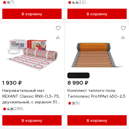
2 НС-1105882
5
(7)
4.4
(22)
В корзину
В корзину
до -11%
1 930 ₽
8 990 ₽
Нагревательный мат
Комплект теплого пола
REXANT Classic RNX-0,5-75,
Теплолюкс ProfiMat 450-2,5
двухжильный, с экраном 51-
5
(9)
0501-2
4.8
(288)
В корзину
В корзину