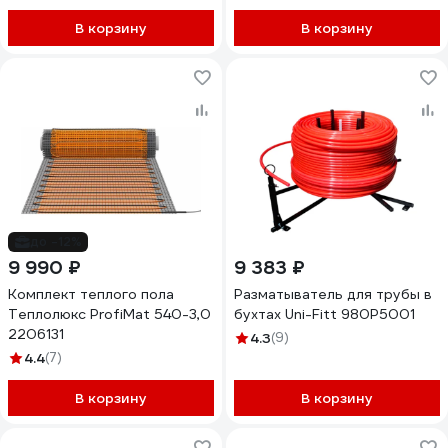
НС-1307388
В корзину
В корзину
до -12%
9 990 ₽
9 383 ₽
Комплект теплого пола
Разматыватель для трубы в
Теплолюкс ProfiMat 540-3,0
бухтах Uni-Fitt 980P5001
2206131
4.3
(9)
4.4
(7)
В корзину
В корзину