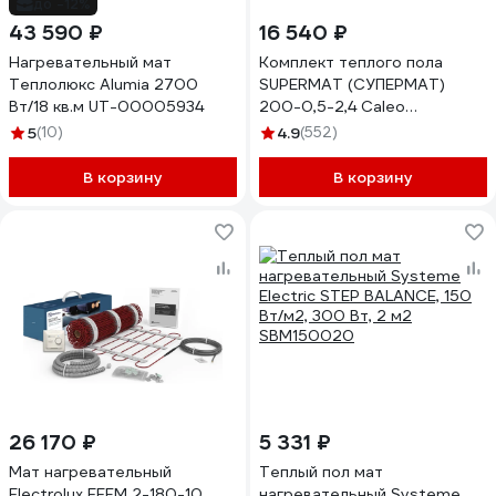
до -12%
43 590 ₽
16 540 ₽
Нагревательный мат
Комплект теплого пола
Теплолюкс Alumia 2700
SUPERMAT (СУПЕРМАТ)
Вт/18 кв.м UT-00005934
200-0,5-2,4 Caleo
КА000001715
5
(10)
4.9
(552)
В корзину
В корзину
26 170 ₽
5 331 ₽
Мат нагревательный
Теплый пол мат
Electrolux EEFM 2-180-10
нагревательный Systeme