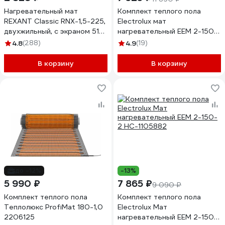
Нагревательный мат
Комплект теплого пола
REXANT Classic RNX-1,5-225,
Electrolux мат
двухжильный, с экраном 51-
нагревательный EEM 2-150-
0503-2
3 НС-1105886
4.8
(288)
4.9
(19)
В корзину
В корзину
до -12%
-13%
5 990 ₽
7 865 ₽
9 090 ₽
Комплект теплого пола
Комплект теплого пола
Теплолюкс ProfiMat 180-1,0
Electrolux Мат
2206125
нагревательный EEM 2-150-