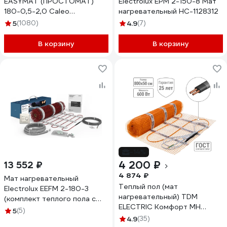
EASYMAT (ПРОСТОМАТ)
Electrolux EPM 2-150-8 Мат
180-0,5-2,0 Caleo
нагревательный НС-1128312
УП-00000367
5
(1080)
4.9
(7)
В корзину
В корзину
-14%
4 200 ₽
13 552 ₽
4 874 ₽
Мат нагревательный
Теплый пол (мат
Electrolux EEFM 2-180-3
нагревательный) TDM
(комплект теплого пола c
ELECTRIC Комфорт МН
терморегулятором)
5
(5)
двухжильный, 4 кв. м, 600 Вт
НС-1432023
4.9
(35)