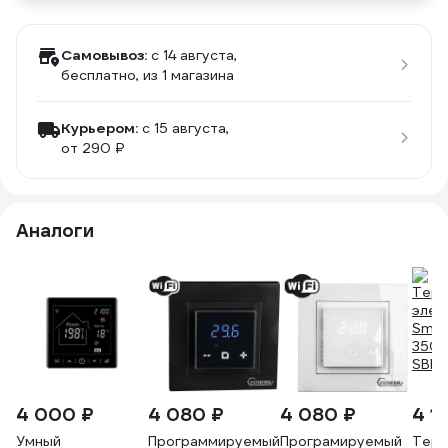
Самовывоз:
c 14 августа,
бесплатно
, из 1 магазина
Курьером:
c 15 августа,
от 290 ₽
Аналоги
4 000 ₽
4 080 ₽
4 080 ₽
4 1
Умный
Программируемый
Програмируемый
Терм