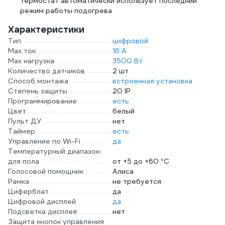
термостат автоматически использует последний
режим работы подогрева
Характеристики
Тип
цифровой
Max ток
16 А
Max нагрузка
3500 Вт
Количество датчиков
2 шт
Способ монтажа
встроенная установка
Степень защиты
20 IP
Программирование
есть
Цвет
белый
Пульт ДУ
нет
Таймер
есть
Управление по Wi-Fi
да
Температурный диапазон
для пола
от +5 до +60 °С
Голосовой помощник
Алиса
Рамка
не требуется
Циферблат
да
Цифровой дисплей
да
Подсветка дисплея
нет
Защита кнопок управления