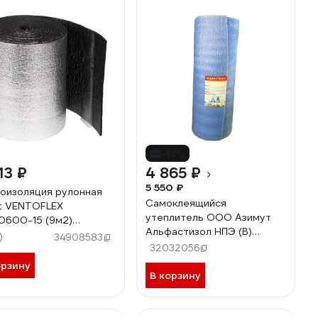
-12%
13 ₽
4 865 ₽
5 550 ₽
оизоляция рулонная
Самоклеящийся
t VENTOFLEX
утеплитель ООО Азимут
0600-15 (9м2)
Альфастизол НПЭ (В)
618024
)
34908583
самоклеящийся, 5 мм, 1,2 м,
32032056
синий 00000000131
орзину
В корзину