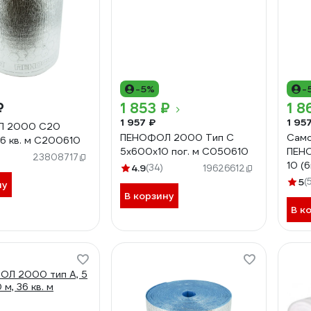
-5%
-
₽
1 853 ₽
1 8
1 957 ₽
1 95
Л 2000 С20
ПЕНОФОЛ 2000 Тип С
Само
 6 кв. м С200610
5x600x10 пог. м С050610
ПЕНО
23808717
10 (
4.9
(34)
19626612
5
(
ну
В корзину
В к