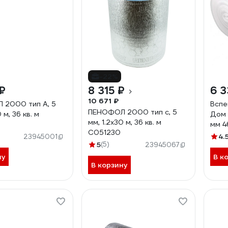
-22%
₽
8 315 ₽
6 3
10 671 ₽
 2000 тип А, 5
Вспе
ПЕНОФОЛ 2000 тип с, 5
 м, 36 кв. м
Дом 
мм, 1.2х30 м, 36 кв. м
мм 4
С051230
4.
23945001
5
(5)
23945067
ну
В к
В корзину