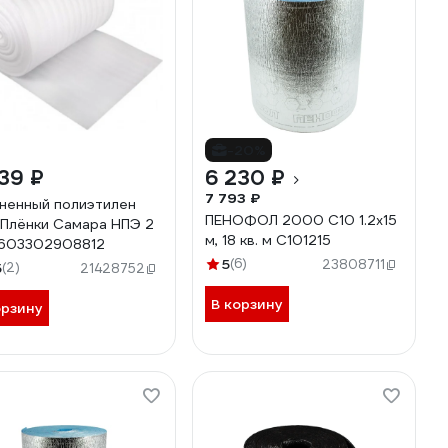
-20%
39 ₽
6 230 ₽
7 793 ₽
ненный полиэтилен
ПЕНОФОЛ 2000 С10 1.2х15
Плёнки Самара НПЭ 2
м, 18 кв. м С101215
603302908812
5
(6)
23808711
5
(2)
21428752
В корзину
орзину