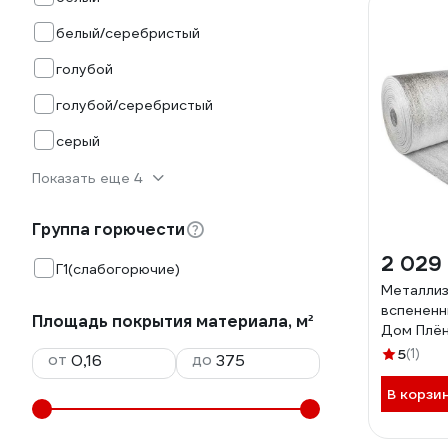
белый/серебристый
голубой
голубой/серебристый
серый
Показать еще 4
Группа горючести
2 029
Г1(слабогорючие)
Металли
вспененн
Площадь покрытия материала, м²
Дом Плён
мм 4603
5
(1)
от
до
В корзи