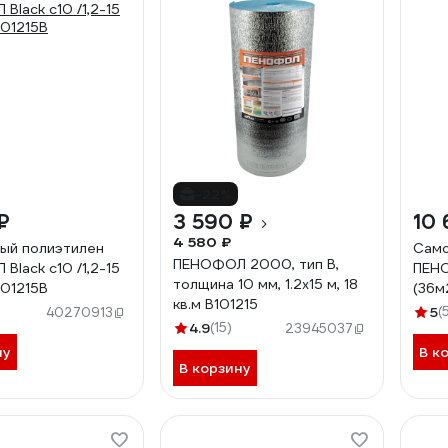
-22%
₽
3 590 ₽
10 
4 580 ₽
ый полиэтилен
Само
ПЕНОФОЛ 2000, тип В,
Black с10 /1,2-15
ПЕНО
толщина 10 мм, 1.2х15 м, 18
101215В
(36м
кв.м В101215
5
(
40270913
4.9
(15)
23945037
ну
В к
В корзину