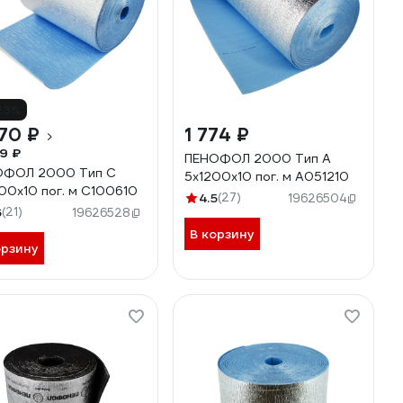
23%
70 ₽
1 774 ₽
9 ₽
ПЕНОФОЛ 2000 Тип А
ОФОЛ 2000 Тип С
5x1200x10 пог. м А051210
00x10 пог. м С100610
4.5
(27)
19626504
6
(21)
19626528
В корзину
орзину