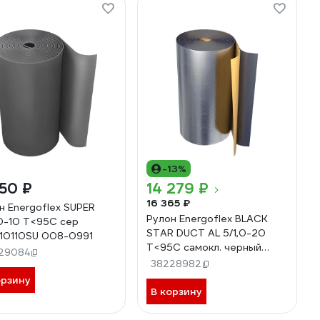
-13%
50 ₽
14 279 ₽
16 365 ₽
н Energoflex SUPER
Рулон Energoflex BLACK
,0-10 Т<95С сер
STAR DUCT AL 5/1,0-20
10110SU 008-0991
Т<95С самокл. черный
29084
EFXR05120BSDUCAL 008-
38228982
0990
орзину
В корзину