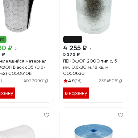
5%
-21%
60 ₽
4 255 ₽
7 ₽
5 376 ₽
клеящийся материал
ПЕНОФОЛ 2000 тип с, 5
ФОЛ Black с05 /0,6-
мм, 0.6х30 м, 18 кв. м
6м2) С050610В
С050630
5)
4.9
(19)
40270901
23945061
орзину
В корзину