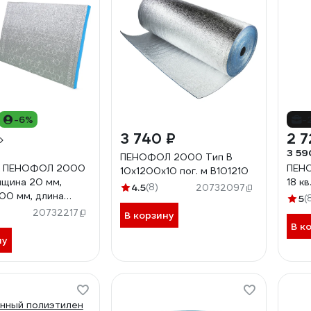
-6%
-
3 740 ₽
2 7
3 59
ПЕНОФОЛ 2000 Тип В
к ПЕНОФОЛ 2000
ПЕНО
10x1200x10 пог. м В101210
лщина 20 мм,
18 кв
4.5
(8)
20732097
00 мм, длина
5
(
 А200610Е
20732217
В корзину
В к
ну