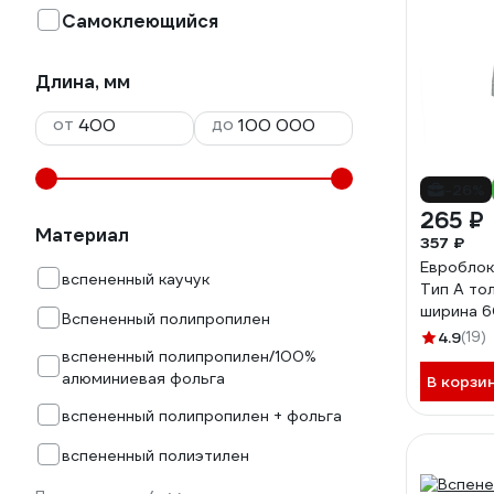
Самоклеющийся
Длина, мм
от
до
-26%
265 ₽
Материал
357 ₽
Евробло
вспененный каучук
Тип А то
ширина 6
Вспененный полипропилен
1000 мм
4.9
(19)
вспененный полипропилен/100%
алюминиевая фольга
В корзи
вспененный полипропилен + фольга
вспененный полиэтилен