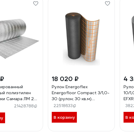
 ₽
18 020 ₽
4 3
зированный
Рулон Energoflex
Руло
ый полиэтилен
Energofloor Compact 3/1,0-
10/1
ки Самара ЛМ 2
30 (рулон; 30 кв.м)
EFXR
302908874
EFRR03130COM
22518633
382
21428788
В корзину
В к
ну