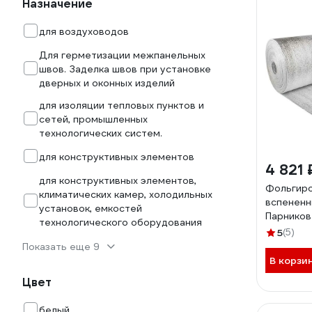
Назначение
для воздуховодов
Для герметизации межпанельных
швов. Заделка швов при установке
дверных и оконных изделий
для изоляции тепловых пунктов и
сетей, промышленных
технологических систем.
для конструктивных элементов
4 821 
для конструктивных элементов,
Фольгир
климатических камер, холодильных
вспененн
установок, емкостей
Парников
технологического оборудования
4603302
5
(5)
Показать еще 9
В корзи
Цвет
белый