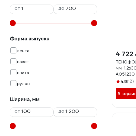
от
до
Форма выпуска
лента
4 722 
пакет
ПЕНОФОЛ
мм, 1.2х30
плита
А051230
4.8
(12)
рулон
В корзи
Ширина, мм
от
до