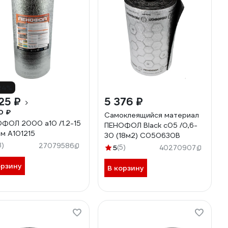
24%
25 ₽
5 376 ₽
0 ₽
Самоклеящийся материал
ФОЛ 2000 а10 /1.2-15
ПЕНОФОЛ Black с05 /0,6-
.м А101215
30 (18м2) С050630В
8)
27079586
5
(5)
40270907
орзину
В корзину