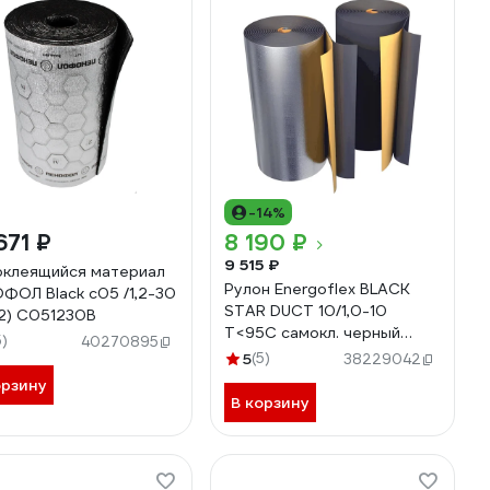
-14%
671 ₽
8 190 ₽
9 515 ₽
клеящийся материал
Рулон Energoflex BLACK
ФОЛ Black с05 /1,2-30
STAR DUCT 10/1,0-10
2) С051230В
Т<95С самокл. черный
5)
40270895
EFXR10110BSDUC 008-
5
(5)
38229042
0986
орзину
В корзину