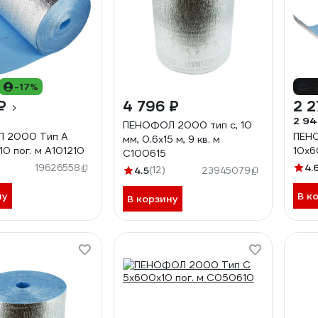
-17%
-
₽
4 796 ₽
2 2
2 94
ПЕНОФОЛ 2000 тип с, 10
 2000 Тип А
ПЕН
мм, 0.6х15 м, 9 кв. м
0 пог. м А101210
10x6
С100615
4.
19626558
4.5
(12)
23945079
ну
В к
В корзину