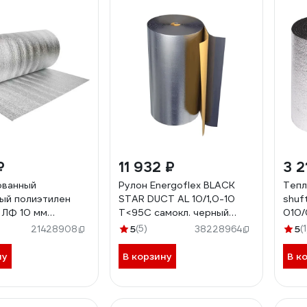
₽
11 932 ₽
3 2
ованный
Рулон Energoflex BLACK
Тепл
ый полиэтилен
STAR DUCT AL 10/1,0-10
shuf
 ЛФ 10 мм
Т<95С самокл. черный
010/
908980
EFXR10110BSDUCAL 008-
НС-1
5
(5)
5
(1
21428908
38228964
0987
ну
В корзину
В к