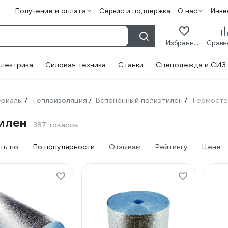
Получение и оплата
Сервис и поддержка
О нас
Инве
Избранное
лектрика
Силовая техника
Станки
Спецодежда и СИЗ
ериалы
Теплоизоляция
Вспененный полиэтилен
Термосто
/
/
/
илен
387 товаров
ь по:
По популярности
Отзывам
Рейтингу
Цене