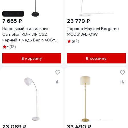
до -9%
7 665 ₽
23 779 ₽
Напольный светильник
Торшер Maytoni Bergamo
Camelion KD-431F С62
MOD613FL-01W
черный + медь Berlin 40Вт
5
(2)
металл 13089
5
(12)
В корзину
В корзину
23 089 ₽
33 490 ₽