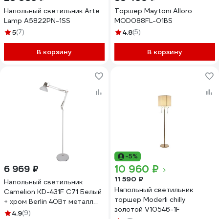
Напольный светильник Arte
Торшер Maytoni Alloro
Lamp A5822PN-1SS
MOD088FL-01BS
5
(7)
4.8
(5)
В корзину
В корзину
-5%
10 960 ₽
6 969 ₽
11 590 ₽
Напольный светильник
Напольный светильник
Camelion KD-431F С71 Белый
торшер Moderli chilly
+ хром Berlin 40Вт металл
золотой V10546-1F
13091
4.9
(9)