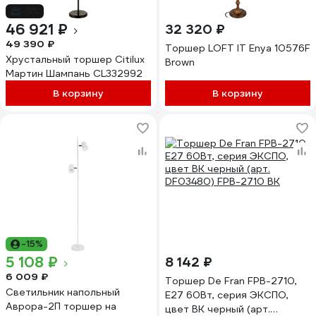
-5%
46 921 ₽
32 320 ₽
49 390 ₽
Торшер LOFT IT Enya 10576F
Хрустальный торшер Citilux
Brown
Мартин Шампань CL332992
В корзину
В корзину
-15%
5 108 ₽
8 142 ₽
6 009 ₽
Торшер De Fran FPB-2710,
Светильник напольный
E27 60Вт, серия ЭКСПО,
Аврора-2П торшер на
цвет BK черный (арт.