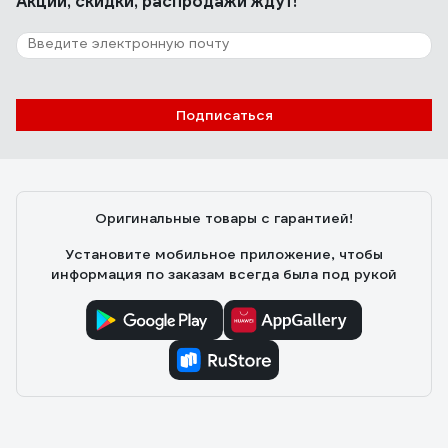
Акции, скидки, распродажи ждут!
8 отзывов
Отзыв о светильнике Camelion KD-428F
С08 New York серый 40Вт металл 13050
Подписаться
Анастасия М.
07.02.2021
Со своей задачей справляется хорошо, хорошая
опора у лампы, выдерживает "трение" котов, удобно
Оригинальные товары с гарантией!
направлять свет, легко собрать
Установите мобильное приложение, чтобы
информация по заказам всегда была под рукой