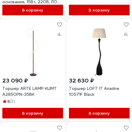
основание, 15Вт, 220В, ЛОН,
DF03480) FPB-2710 BK
Е27, без лампы, белый
В корзину
В корзину
Трансвит 45579
23 090 ₽
32 630 ₽
Торшер ARTE LAMP KLIMT
Торшер LOFT IT Ariadne
A2850PN-35BK
10571F Black
5
(2)
В корзину
В корзину