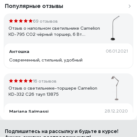
Популярные отзывы
69 отзывов
Отзыв о напольном светильнике Camelion
KD-795 C02 чёрный торшер, 6 Вт
230В,сенс. вкл-е, 4 уровня ярк,4000К
12495
Антошка
06.01.2021
Современный, стильный, удобный
16 отзывов
Отзыв о светильнике-торшере Camelion
KD-332 C26 тауп 13875
Mariana Salmassi
28.12.2020
Достоинства: Мне понравился торшер удобством
сборки и качеством настройки плафона. Все отлично
Подпишитесь
на рассылку
и будьте в курсе!
работает